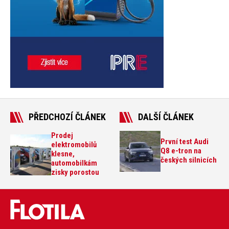
PŘEDCHOZÍ ČLÁNEK
DALŠÍ ČLÁNEK
Prodej
První test Audi
elektromobilů
Q8 e-tron na
klesne,
českých silnicích
automobilkám
zisky porostou