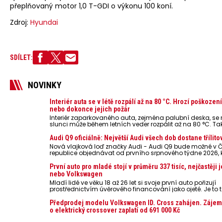
přeplňovaný motor 1,0 T-GDI o výkonu 100 koní.
Zdroj:
Hyundai
SDÍLET:
NOVINKY
Interiér auta se v létě rozpálí až na 80 °C. Hrozí poškozen
nebo dokonce jejich požár
Interiér zaparkovaného auta, zejména palubní deska, s
slunci může během letních veder rozpálit až na 80 °C. Ta
představují nebezpečí pro odložené mobilní telefony, po
nebo notebooky. Můžou urychlit stárnutí baterií, poškodit 
Audi Q9 oficiálně: Největší Audi všech dob dostane třílito
ve výjimečných případech i zvýšit riziko požáru.
Nová vlajková loď značky Audi - Audi Q9 bude možné v 
republice objednávat od prvního srpnového týdne 2026,
oznámeny také české ceny.
První auto pro mladé stojí v průměru 337 tisíc, nejčastěji 
nebo Volkswagen
Mladí lidé ve věku 18 až 26 let si svoje první auto pořizují
prostřednictvím úvěrového financování jako ojeté. Je to t
lidí, jen 6,7 % si pořídí nové auto. Průměrná pořizovací c
dosahuje 337 tisíc korun a průměrná financovaná částk
Předprodej modelu Volkswagen ID. Cross zahájen. Zájem
251 tisíc korun. Vyplývá to z dat Leasingu České spořiteln
o elektrický crossover zaplatí od 691 000 Kč
posledních 10 let (2016–2026).