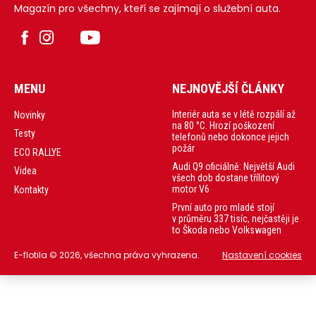
Magazín pro všechny, kteří se zajímají o služební auta.
MENU
NEJNOVĚJŠÍ ČLÁNKY
Interiér auta se v létě rozpálí až
Novinky
na 80 °C. Hrozí poškození
Testy
telefonů nebo dokonce jejich
požár
ECO RALLYE
Audi Q9 oficiálně: Největší Audi
Videa
všech dob dostane třílitový
motor V6
Kontakty
První auto pro mladé stojí
v průměru 337 tisíc, nejčastěji je
to Škoda nebo Volkswagen
E-flotila © 2026, všechna práva vyhrazena.
Nastavení cookies