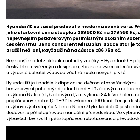
Hyundai i10 se začal prodávat v modernizované verzi. P
jeho startovní cena stoupla z 259 900 Kč na 279 990 Kč, 
nejlevnějším pětidveřovým pětimístným osobním voze
českém trhu. Jeho konkurent Mitsubishi Space Star je to
dražší než loni, když začíná na částce 286 760 Kč.
Nejmenší model z aktuální nabídky značky – Hyundai i10 – přij
český trh s osvěženým designem, zbrusu novými exteriérový
a výrazně bohatší výbavou včetně zcela nových prvků.
Hyundai i10 je i nadále k dispozici se dvěma atmosférickými
benzinovými pohonnými jednotkami – tříválcovým motorem 
o výkonu 67 k a čtyřválcovým 1,2i o výkonu 84 k. Vrcholem na
přeplňovaný motor 1,0 T-GDI s výkonem 100 koní. Ten je dos
u výbavových stupňů N Line a N Line Style. Model i10 je stand
dodáván s pětistupňovou manuální převodovkou. Ve vybran
výbavách lze zvolit i pětistupňovou robotizovanou převodov