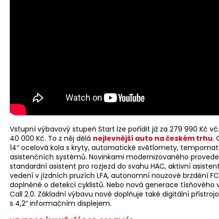
Vstupní výbavový stupeň Start lze pořídit již za 279 990 Kč vč
40 000 Kč. To z něj dělá
nejlevnější auto na českém trhu
.
14“ ocelová kola s kryty, automatické světlomety, tempomat
asistenčních systémů. Novinkami modernizovaného proveden
standardní asistent pro rozjezd do svahu HAC, aktivní asisten
vedení v jízdních pruzích LFA, autonomní nouzové brzdění FC
doplněné o detekci cyklistů. Nebo nová generace tísňového v
Call 2.0. Základní výbavu nově doplňuje také digitální přístroj
s 4,2“ informačním displejem.