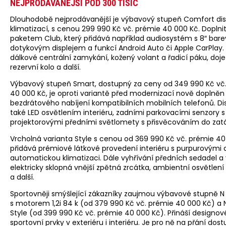
NEJPRODÁVANĚJŠÍ POD 300 TISÍC
Dlouhodobě nejprodávanější je výbavový stupeň Comfort dis
klimatizací, s cenou 299 990 Kč vč. prémie 40 000 Kč. Doplnit 
paketem Club, který přidává například audiosystém s 8″ ba
dotykovým displejem a funkcí Android Auto či Apple CarPlay. 
dálkové centrální zamykání, kožený volant a řadicí páku, doj
rezervní kolo a další.
Výbavový stupeň Smart, dostupný za ceny od 349 990 Kč vč
40 000 Kč, je oproti variantě před modernizací nově doplněn 
bezdrátového nabíjení kompatibilních mobilních telefonů. D
také LED osvětlením interiéru, zadními parkovacími senzory 
projektorovými předními světlomety s přisvěcováním do zat
Vrcholná varianta Style s cenou od 369 990 Kč vč. prémie 4
přidává prémiové látkové provedení interiéru s purpurovými 
automatickou klimatizaci. Dále vyhřívání předních sedadel a 
elektricky sklopná vnější zpětná zrcátka, ambientní osvětlení 
a další.
Sportovněji smýšlející zákazníky zaujmou výbavové stupně N 
s motorem 1,2i 84 k (od 379 990 Kč vč. prémie 40 000 Kč) a N
Style (od 399 990 Kč vč. prémie 40 000 Kč). Přináší designov
sportovní prvky v exteriéru i interiéru. Je pro ně na přání dos