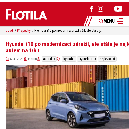
MENU
Úvod
Příspěvky
Hyundai i10 po modernizaci zdražil, ale stále je nejlevnějším autem na trhu
Hyundai i10 po modernizaci zdražil, ale stále je nej
autem na trhu
4. 4. 2023
martin
Aktuality
hyundai
Hyundai i10
nejlevnější