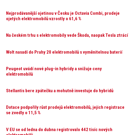
Nejprodávanější ojetinou v Česku je Octavia Combi, prodeje
ojetých elektromobilů vzrostly o 61,6 %
Na českém trhu s elektromobily vede Škoda, naopak Tesla ztrácí
Wolt nasadí do Prahy 20 elektromobilů s vyměnitelnou baterií
Peugeot uvádí nové plug-in hybridy a snižuje ceny
elektromobilů
Stellantis bere zpátečku a mohutně investuje do hybridů
Dotace podpořily růst prodejů elektromobilů, jejich registrace
se zvedly o 11,5 %
V EU se od ledna do dubna registrovalo 442 tisíc nových
elektromobilů