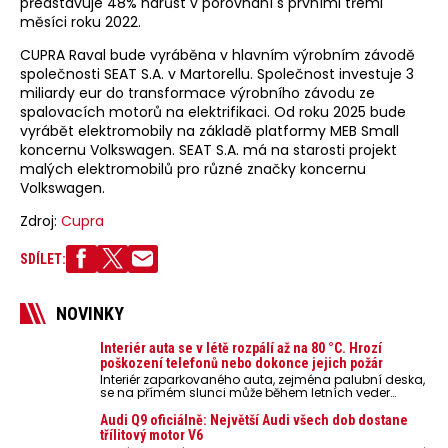
představuje 48% nárůst v porovnání s prvními třemi
měsíci roku 2022.
CUPRA Raval bude vyráběna v hlavním výrobním závodě
společnosti SEAT S.A. v Martorellu. Společnost investuje 3
miliardy eur do transformace výrobního závodu ze
spalovacích motorů na elektrifikaci. Od roku 2025 bude
vyrábět elektromobily na základě platformy MEB Small
koncernu Volkswagen. SEAT S.A. má na starosti projekt
malých elektromobilů pro různé značky koncernu
Volkswagen.
Zdroj:
Cupra
SDÍLET:
NOVINKY
Interiér auta se v létě rozpálí až na 80 °C. Hrozí
poškození telefonů nebo dokonce jejich požár
Interiér zaparkovaného auta, zejména palubní deska,
se na přímém slunci může během letních veder
rozpálit až na 80 °C. Takové teploty představují
nebezpečí pro odložené mobilní telefony, powerbanky
Audi Q9 oficiálně: Největší Audi všech dob dostane
nebo notebooky. Můžou urychlit stárnutí baterií,
třílitový motor V6
poškodit elektroniku a ve výjimečných případech i