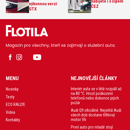
nabijete i s čipem
výkonnou verzi
ČEZ
GTX
Magazín pro všechny, kteří se zajímají o služební auta.
MENU
NEJNOVĚJŠÍ ČLÁNKY
Interiér auta se v létě rozpálí až
Novinky
na 80 °C. Hrozí poškození
Testy
telefonů nebo dokonce jejich
požár
ECO RALLYE
Audi Q9 oficiálně: Největší Audi
Videa
všech dob dostane třílitový
motor V6
Kontakty
První auto pro mladé stojí