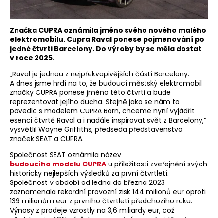
Značka CUPRA oznámila jméno svého nového malého
elektromobilu. Cupra Raval ponese pojmenování po
jedné čtvrti Barcelony. Do výroby by se měla dostat
v roce 2025.
„Raval je jednou z nejpřekvapivějších částí Barcelony.
A dnes jsme hrdí na to, že budoucí městský elektromobil
značky CUPRA ponese jméno této čtvrti a bude
reprezentovat jejího ducha. Stejně jako se nám to
povedlo s modelem CUPRA Born, chceme nyní vyjádřit
esenci čtvrtě Raval a i nadále inspirovat svět z Barcelony,“
vysvětlil Wayne Griffiths, předseda představenstva
značek SEAT a CUPRA.
Společnost SEAT oznámila název
budoucího modelu CUPRA
u příležitosti zveřejnění svých
historicky nejlepších výsledků za první čtvrtletí.
Společnost v období od ledna do března 2023
zaznamenala rekordní provozní zisk 144 milionů eur oproti
139 milionům eur z prvního čtvrtletí předchozího roku.
Výnosy z prodeje vzrostly na 3,6 miliardy eur, což