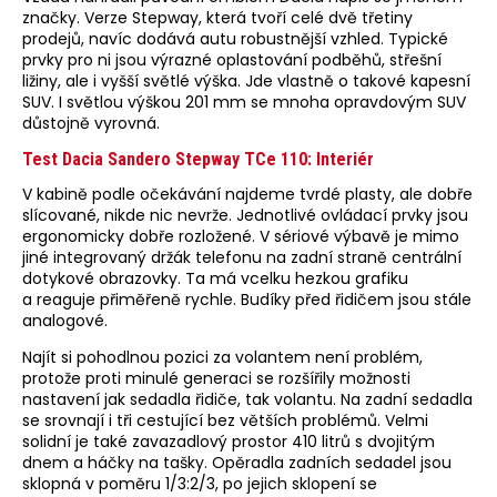
značky. Verze Stepway, která tvoří celé dvě třetiny
prodejů, navíc dodává autu robustnější vzhled. Typické
prvky pro ni jsou výrazné oplastování podběhů, střešní
ližiny, ale i vyšší světlé výška. Jde vlastně o takové kapesní
SUV. I světlou výškou 201 mm se mnoha opravdovým SUV
důstojně vyrovná.
Test Dacia Sandero Stepway TCe 110: Interiér
V kabině podle očekávání najdeme tvrdé plasty, ale dobře
slícované, nikde nic nevrže. Jednotlivé ovládací prvky jsou
ergonomicky dobře rozložené. V sériové výbavě je mimo
jiné integrovaný držák telefonu na zadní straně centrální
dotykové obrazovky. Ta má vcelku hezkou grafiku
a reaguje přiměřeně rychle. Budíky před řidičem jsou stále
analogové.
Najít si pohodlnou pozici za volantem není problém,
protože proti minulé generaci se rozšířily možnosti
nastavení jak sedadla řidiče, tak volantu. Na zadní sedadla
se srovnají i tři cestující bez větších problémů. Velmi
solidní je také zavazadlový prostor 410 litrů s dvojitým
dnem a háčky na tašky. Opěradla zadních sedadel jsou
sklopná v poměru 1/3:2/3, po jejich sklopení se