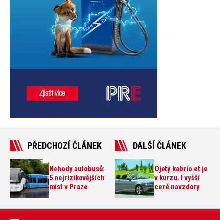
PŘEDCHOZÍ ČLÁNEK
DALŠÍ ČLÁNEK
Nehody autobusů:
Ojetý kabriolet je
5 nejrizikovějších
v kurzu. I vyšší
míst v Praze
ceně navzdory