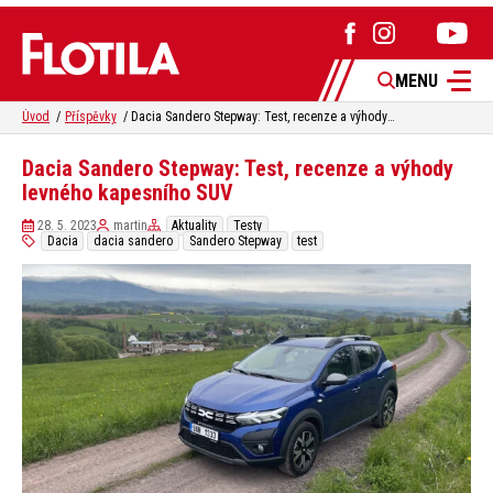
MENU
Úvod
Příspěvky
Dacia Sandero Stepway: Test, recenze a výhody levného kapesního SUV
Dacia Sandero Stepway: Test, recenze a výhody
levného kapesního SUV
28. 5. 2023
martin
Aktuality
Testy
Dacia
dacia sandero
Sandero Stepway
test