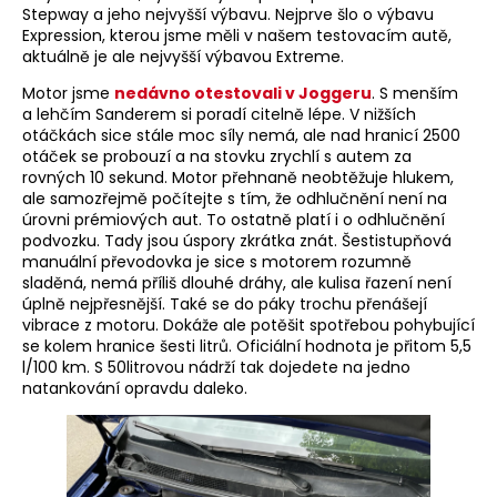
Stepway a jeho nejvyšší výbavu. Nejprve šlo o výbavu
Expression, kterou jsme měli v našem testovacím autě,
aktuálně je ale nejvyšší výbavou Extreme.
Motor jsme
nedávno otestovali v Joggeru
. S menším
a lehčím Sanderem si poradí citelně lépe. V nižších
otáčkách sice stále moc síly nemá, ale nad hranicí 2500
otáček se probouzí a na stovku zrychlí s autem za
rovných 10 sekund. Motor přehnaně neobtěžuje hlukem,
ale samozřejmě počítejte s tím, že odhlučnění není na
úrovni prémiových aut. To ostatně platí i o odhlučnění
podvozku. Tady jsou úspory zkrátka znát. Šestistupňová
manuální převodovka je sice s motorem rozumně
sladěná, nemá příliš dlouhé dráhy, ale kulisa řazení není
úplně nejpřesnější. Také se do páky trochu přenášejí
vibrace z motoru. Dokáže ale potěšit spotřebou pohybující
se kolem hranice šesti litrů. Oficiální hodnota je přitom 5,5
l/100 km. S 50litrovou nádrží tak dojedete na jedno
natankování opravdu daleko.