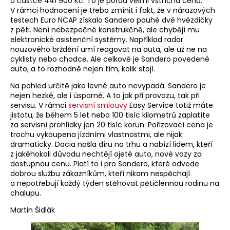
o částce 441 900 Kč. To je pořád velmi vstřícná cena.
V rámci hodnocení je třeba zmínit i fakt, že v nárazových
testech Euro NCAP získalo Sandero pouhé dvě hvězdičky
z pěti. Není nebezpečné konstrukčně, ale chybějí mu
elektronické asistenční systémy. Například radar
nouzového brždění umí reagovat na auta, ale už ne na
cyklisty nebo chodce. Ale celkově je Sandero povedené
auto, a to rozhodně nejen tím, kolik stojí.
Na pohled určitě jako levné auto nevypadá. Sandero je
nejen hezké, ale i úsporné. A to jak při provozu, tak při
servisu. V rámci
servisní smlouvy
Easy Service totiž máte
jistotu, že během 5 let nebo 100 tisíc kilometrů zaplatíte
za servisní prohlídky jen 20 tisíc korun. Pořizovací cena je
trochu vykoupena jízdními vlastnostmi, ale nijak
dramaticky. Dacia našla díru na trhu a nabízí lidem, kteří
z jakéhokoli důvodu nechtějí ojeté auto, nové vozy za
dostupnou cenu. Platí to i pro Sandero, které odvede
dobrou službu zákazníkům, kteří nikam nespěchají
a nepotřebují každý týden stěhovat pětičlennou rodinu na
chalupu.
Martin Šidlák