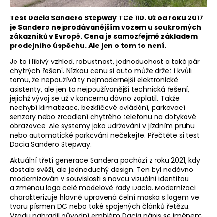
Test Dacia Sandero Stepway TCe 110. Už od roku 2017
je Sandero nejprodávanějším vozem u soukromých
zákazníků v Evropě. Cena je samozřejmě základem
prodejního úspěchu. Ale jen o tom to není.
Je to i líbivý vzhled, robustnost, jednoduchost a také pár
chytrých řešení. Nízkou cenu si auto může držet i kvůli
tomu, že nepoužívá ty nejmodernější elektronické
asistenty, ale jen ta nejpoužívanější technická řešení,
jejichž vývoj se už v koncernu dávno zaplatil. Takže
nechybí klimatizace, bezklíčové ovládání, parkovací
senzory nebo zrcadlení chytrého telefonu na dotykové
obrazovce. Ale systémy jako udržování v jízdním pruhu
nebo automatické parkování nečekejte. Přečtěte si test
Dacia Sandero Stepway.
Aktuální třetí generace Sandera pochází z roku 2021, kdy
dostala svěží, ale jednoduchý design. Ten byl nedávno
modernizován v souvislosti s novou vizuální identitou
a změnou loga celé modelové řady Dacia. Modernizaci
charakterizuje hlavně upravená čelní maska s logem ve
tvaru písmen DC nebo také spojených článků řetězu.
Vzadu nahradil původní emblém Dacia nápis se jménem