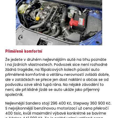
Přiměřeně komfortní
Že jedete v druhém nejlevnějším autě na trhu poznáte
i na jízdních vlastnostech. Podvozek sice není rozhodně
žádná tragédie, na 16palcových kolech působí auto
přiměřeně komfortně a většinu nerovností zvládá dobře,
ale v zatáčkách se přece jen dost naklání a občas se od
podvozku ozve silná tupá rána. Na nějaké závodění to
není, ale při klidné jízdě se auto ukáže jako příjemný
společník.
Nejlevnější Sandero stojí 296 400 Kč, Stepway 360 900 Kč.
S nejvýkonnější benzínovou motorizací už cena překročí
400 tisíc, kvůli maximální výbavě konkrétně se bavíme