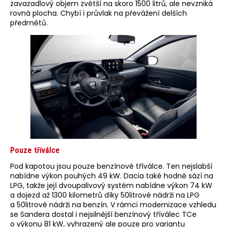
zavazadlový objem zvětší na skoro 1500 litrů, ale nevzniká
rovná plocha. Chybí i průvlak na převážení delších
předmětů.
Pouze tříválce
Pod kapotou jsou pouze benzínové tříválce. Ten nejslabší
nabídne výkon pouhých 49 kW. Dacia také hodně sází na
LPG, takže její dvoupalivový systém nabídne výkon 74 kW
a dojezd až 1300 kilometrů díky 50litrové nádrži na LPG
a 50litrové nádrži na benzín. V rámci modernizace vzhledu
se Sandera dostal i nejsilnější benzínový tříválec TCe
o výkonu 81 kW, vyhrazený ale pouze pro variantu