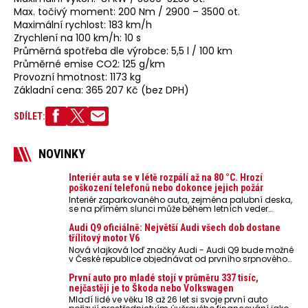
Max. točivý moment: 200 Nm / 2900 – 3500 ot.
Maximální rychlost: 183 km/h
Zrychlení na 100 km/h: 10 s
Průměrná spotřeba dle výrobce: 5,5 l / 100 km
Průměrné emise CO2: 125 g/km
Provozní hmotnost: 1173 kg
Základní cena: 365 207 Kč (bez DPH)
SDÍLET:
NOVINKY
Interiér auta se v létě rozpálí až na 80 °C. Hrozí
poškození telefonů nebo dokonce jejich požár
Interiér zaparkovaného auta, zejména palubní deska,
se na přímém slunci může během letních veder
rozpálit až na 80 °C. Takové teploty představují
nebezpečí pro odložené mobilní telefony, powerbanky
Audi Q9 oficiálně: Největší Audi všech dob dostane
nebo notebooky. Můžou urychlit stárnutí baterií,
třílitový motor V6
poškodit elektroniku a ve výjimečných případech i
Nová vlajková loď značky Audi - Audi Q9 bude možné
zvýšit riziko požáru.
v České republice objednávat od prvního srpnového
týdne 2026, kde budou oznámeny také české ceny.
První auto pro mladé stojí v průměru 337 tisíc,
nejčastěji je to Škoda nebo Volkswagen
Mladí lidé ve věku 18 až 26 let si svoje první auto