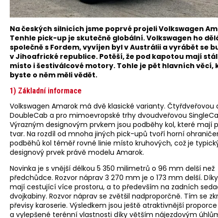
Na českých silnicích jsme poprvé projeli Volkswagen Am
Tenhle pick-up je skutečně globální. Volkswagen ho děl
společně s Fordem, vyvíjen byl v Austrálii a vyrábět se 
v Jihoafrické republice. Potěší, že pod kapotou mají stá
místo i šestiválcové motory. Tohle je pět hlavních věcí, 
byste o něm měli vědět.
1) Základní informace
Volkswagen Amarok má dvě klasické varianty. Čtyřdveřovou 
DoubleCab a pro mimoevropské trhy dvoudveřovou SingleCa
Výrazným designovým prvkem jsou podběhy kol, které mají 
tvar. Na rozdíl od mnoha jiných pick-upů tvoří horní ohraniče
podběhů kol téměř rovné linie místo kruhových, což je typick
designový prvek právě modelu Amarok.
Novinka je s vnější délkou 5 350 milimetrů o 96 mm delší než
předchůdce. Rozvor náprav 3 270 mm je o 173 mm delší. Dík
mají cestující více prostoru, a to především na zadních sed
dvojkabiny. Rozvor náprav se zvětšil nadproporčně. Tím se zkr
převisy karoserie. Výsledkem jsou ještě atraktivnější proporce
a vylepšené terénní vlastnosti díky větším nájezdovým úhlům