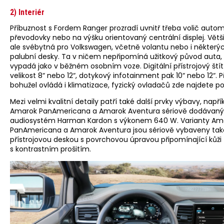
2) Interiér
Příbuznost s Fordem Ranger prozradí uvnitř třeba volič auto
převodovky nebo na výšku orientovaný centrální displej. Větši
ale svébytná pro Volkswagen, včetně volantu nebo i některý
palubní desky. Ta v ničem nepřipomíná užitkový původ auta, 
vypadá jako v běžném osobním voze. Digitální přístrojový ští
velikost 8“ nebo 12“, dotykový infotainment pak 10“ nebo 12“. P
bohužel ovládá i klimatizace, fyzický ovladačů zde najdete p
Mezi velmi kvalitní detaily patří také další prvky výbavy, napří
Amarok PanAmericana a Amarok Aventura sériově dodávaný
audiosystém Harman Kardon s výkonem 640 W. Varianty Am
PanAmericana a Amarok Aventura jsou sériově vybaveny tak
přístrojovou deskou s povrchovou úpravou připomínající kůži
s kontrastním prošitím.