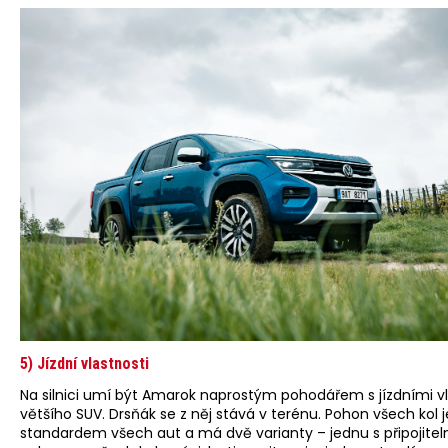
5) Jízdní vlastnosti
Na silnici umí být Amarok naprostým pohodářem s jízdními v
většího SUV. Drsňák se z něj stává v terénu. Pohon všech kol j
standardem všech aut a má dvě varianty – jednu s připojite