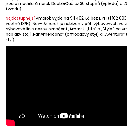
jsou u modelu Amarok DoubleCab až 30 stupňů (vpředu) a 2
(vzadu).
Nejdostupnější
Amarok vyjde na 911 482 Kč bez DPH (1 102 893
včetně DPH). Nový Amarok je nabízen v pěti výbavových verz
Výbavové linie nesou označení „Amarok, „Life“ a „Style“, na vr
nabídky stojí „PanAmericana“ (offroadový styl) a „Aventura“ (
styl).