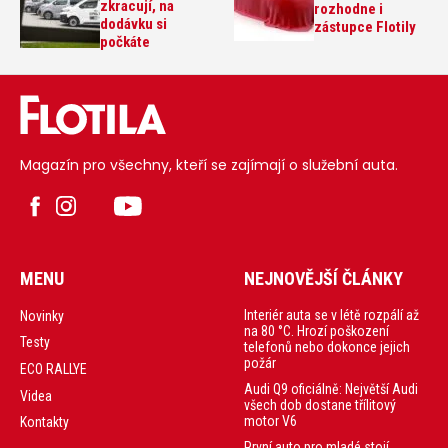
zkracují, na
rozhodne i
dodávku si
zástupce Flotily
počkáte
Magazín pro všechny, kteří se zajímají o služební auta.
MENU
NEJNOVĚJŠÍ ČLÁNKY
Interiér auta se v létě rozpálí až
Novinky
na 80 °C. Hrozí poškození
Testy
telefonů nebo dokonce jejich
požár
ECO RALLYE
Audi Q9 oficiálně: Největší Audi
Videa
všech dob dostane třílitový
motor V6
Kontakty
První auto pro mladé stojí