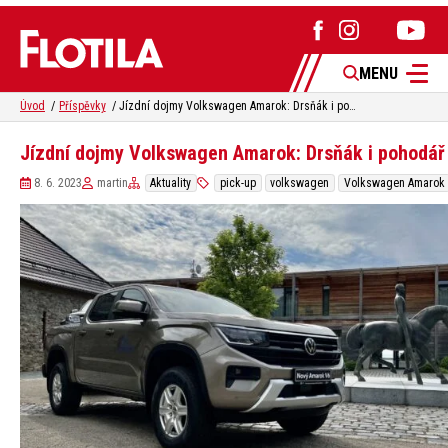
MENU
Úvod
Příspěvky
Jízdní dojmy Volkswagen Amarok: Drsňák i pohodář
Jízdní dojmy Volkswagen Amarok: Drsňák i pohodář
8. 6. 2023
martin
Aktuality
pick-up
volkswagen
Volkswagen Amarok