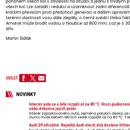
pohonem všech kol v závislosti na situaci a jednu s trvalým
všech kol. Lze zařadit i redukci a uzamknout zadní diferenciál.
kratším převisům proti předchozí generaci a dalším úpravám
terénní vlastnosti vozu dále zlepšily, o čemž svědčí třeba fakt
Amarok může brodit vodou o hloubce až 800 mm, což je o 30
dřív.
Martin Šidlák
SDÍLET:
NOVINKY
Interiér auta se v létě rozpálí až na 80 °C. Hrozí poškozen
nebo dokonce jejich požár
Interiér zaparkovaného auta, zejména palubní deska, s
slunci může během letních veder rozpálit až na 80 °C. Ta
představují nebezpečí pro odložené mobilní telefony, po
nebo notebooky. Můžou urychlit stárnutí baterií, poškodit 
Audi Q9 oficiálně: Největší Audi všech dob dostane třílito
ve výjimečných případech i zvýšit riziko požáru.