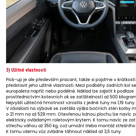
3) Užitné vlastnosti
Pick-up je ale především pracant, takže si pojďme v krátkosti
představit jeho užitné vlastnosti. Mezi podběhy zadních kol s
europaleta napříč nebo podélně. Náklad lze zajistit k podlaze
prostřednictvím kotevních ok se zatížitelností až 500 kilogra
Nejvyšší užitečná hmotnost vzrostla z jedné tuny na 1,19 tuny.
V závislosti na výbavě se zvětšila výška bočních stěn korby
o 21 mm na až 529 mm. Otevřenou ložnou plochu lze navíc z
elektricky ovládaným roletovým krytem. K tomu navíc ze zatí
střechu váhou až 350 kg, což umožní třeba montáž střešního
K tomu všemu vůz zvládne táhnout náklad až 3,5 tuny.