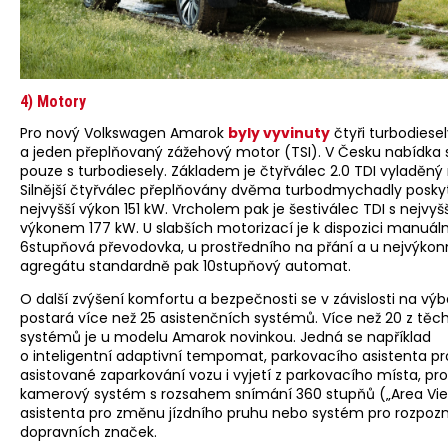
4) Motory
Pro nový Volkswagen Amarok
byly vyvinuty
čtyři turbodiesel
a jeden přeplňovaný zážehový motor (TSI). V Česku nabídka 
pouze s turbodiesely. Základem je čtyřválec 2.0 TDI vyladěný 
Silnější čtyřválec přeplňovány dvěma turbodmychadly posky
nejvyšší výkon 151 kW. Vrcholem pak je šestiválec TDI s nejvy
výkonem 177 kW. U slabších motorizací je k dispozici manuáln
6stupňová převodovka, u prostředního na přání a u nejvýkon
agregátu standardně pak 10stupňový automat.
O další zvýšení komfortu a bezpečnosti se v závislosti na vý
postará více než 25 asistenčních systémů. Více než 20 z těc
systémů je u modelu Amarok novinkou. Jedná se například
o inteligentní adaptivní tempomat, parkovacího asistenta pr
asistované zaparkování vozu i vyjetí z parkovacího místa, pr
kamerový systém s rozsahem snímání 360 stupňů („Area Vie
asistenta pro změnu jízdního pruhu nebo systém pro rozpoz
dopravních značek.