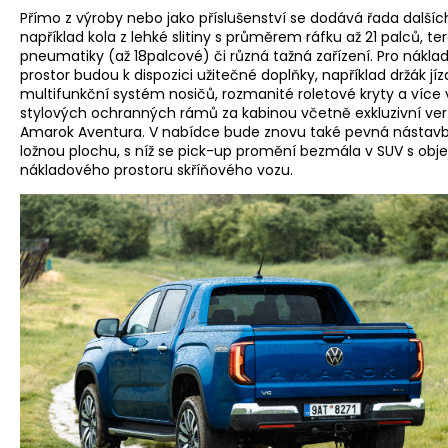
Přímo z výroby nebo jako příslušenství se dodává řada dalšíc
například kola z lehké slitiny s průměrem ráfku až 21 palců, te
pneumatiky (až 18palcové) či různá tažná zařízení. Pro nákla
prostor budou k dispozici užitečné doplňky, například držák jíz
multifunkční systém nosičů, rozmanité roletové kryty a více 
stylových ochranných rámů za kabinou včetně exkluzivní ver
Amarok Aventura. V nabídce bude znovu také pevná nástav
ložnou plochu, s níž se pick-up promění bezmála v SUV s o
nákladového prostoru skříňového vozu.