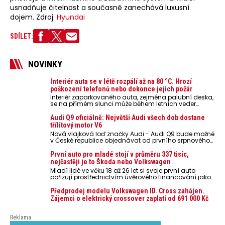
usnadňuje čitelnost a současně zanechává luxusní
dojem. Zdroj:
Hyundai
SDÍLET:
NOVINKY
Interiér auta se v létě rozpálí až na 80 °C. Hrozí
poškození telefonů nebo dokonce jejich požár
Interiér zaparkovaného auta, zejména palubní deska,
se na přímém slunci může během letních veder
rozpálit až na 80 °C. Takové teploty představují
nebezpečí pro odložené mobilní telefony, powerbanky
Audi Q9 oficiálně: Největší Audi všech dob dostane
nebo notebooky. Můžou urychlit stárnutí baterií,
třílitový motor V6
poškodit elektroniku a ve výjimečných případech i
Nová vlajková loď značky Audi - Audi Q9 bude možné
zvýšit riziko požáru.
v České republice objednávat od prvního srpnového
týdne 2026, kde budou oznámeny také české ceny.
První auto pro mladé stojí v průměru 337 tisíc,
nejčastěji je to Škoda nebo Volkswagen
Mladí lidé ve věku 18 až 26 let si svoje první auto
pořizují prostřednictvím úvěrového financování jako
ojeté. Je to tak u 93,3 % lidí, jen 6,7 % si pořídí nové
auto. Průměrná pořizovací cena vozu dosahuje 337
Předprodej modelu Volkswagen ID. Cross zahájen.
tisíc korun a průměrná financovaná částka
Zájemci o elektrický crossover zaplatí od 691 000 Kč
přesahuje 251 tisíc korun. Vyplývá to z dat Leasingu
České spořitelny za posledních 10 let (2016–2026).
Reklama