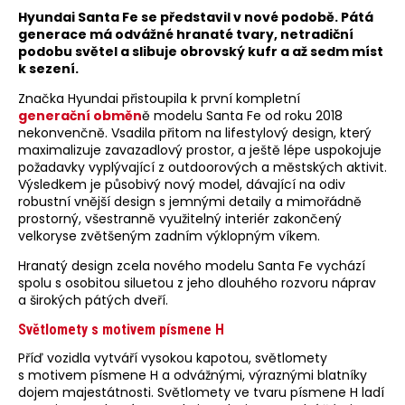
Hyundai Santa Fe se představil v nové podobě. Pátá
generace má odvážné hranaté tvary, netradiční
podobu světel a slibuje obrovský kufr a až sedm míst
k sezení.
Značka Hyundai přistoupila k první kompletní
generační obměn
ě modelu Santa Fe od roku 2018
nekonvenčně. Vsadila přitom na lifestylový design, který
maximalizuje zavazadlový prostor, a ještě lépe uspokojuje
požadavky vyplývající z outdoorových a městských aktivit.
Výsledkem je působivý nový model, dávající na odiv
robustní vnější design s jemnými detaily a mimořádně
prostorný, všestranně využitelný interiér zakončený
velkoryse zvětšeným zadním výklopným víkem.
Hranatý design zcela nového modelu Santa Fe vychází
spolu s osobitou siluetou z jeho dlouhého rozvoru náprav
a širokých pátých dveří.
Světlomety s motivem písmene H
Příď vozidla vytváří vysokou kapotou, světlomety
s motivem písmene H a odvážnými, výraznými blatníky
dojem majestátnosti. Světlomety ve tvaru písmene H ladí