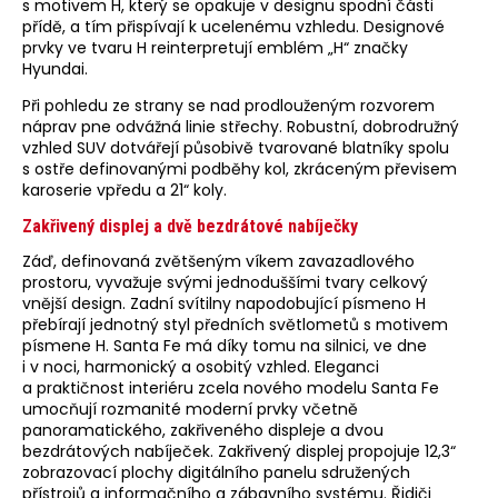
s motivem H, který se opakuje v designu spodní části
přídě, a tím přispívají k ucelenému vzhledu. Designové
prvky ve tvaru H reinterpretují emblém „H“ značky
Hyundai.
Při pohledu ze strany se nad prodlouženým rozvorem
náprav pne odvážná linie střechy. Robustní, dobrodružný
vzhled SUV dotvářejí působivě tvarované blatníky spolu
s ostře definovanými podběhy kol, zkráceným převisem
karoserie vpředu a 21“ koly.
Zakřivený displej a dvě bezdrátové nabíječky
Záď, definovaná zvětšeným víkem zavazadlového
prostoru, vyvažuje svými jednoduššími tvary celkový
vnější design. Zadní svítilny napodobující písmeno H
přebírají jednotný styl předních světlometů s motivem
písmene H. Santa Fe má díky tomu na silnici, ve dne
i v noci, harmonický a osobitý vzhled. Eleganci
a praktičnost interiéru zcela nového modelu Santa Fe
umocňují rozmanité moderní prvky včetně
panoramatického, zakřiveného displeje a dvou
bezdrátových nabíječek. Zakřivený displej propojuje 12,3“
zobrazovací plochy digitálního panelu sdružených
přístrojů a informačního a zábavního systému. Řidiči