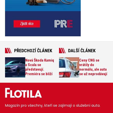
PŘEDCHOZÍ ČLÁNEK
DALŠÍ ČLÁNEK
Nová Škoda Kamiq
Ceny CNG se
a Scala se
vrátily do
představují.
normálu, ale auta
Premiéra se blíží
se už neprodávají
Magazín pro všechny, kteří se zajímají o služební auta.