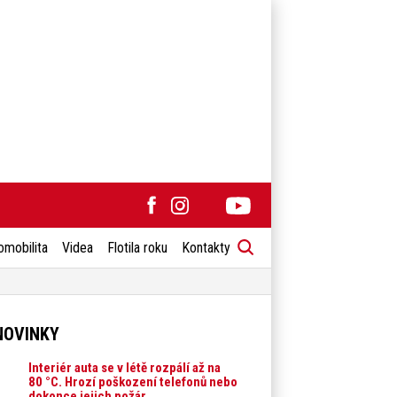
omobilita
Videa
Flotila roku
Kontakty
NOVINKY
Interiér auta se v létě rozpálí až na
80 °C. Hrozí poškození telefonů nebo
dokonce jejich požár