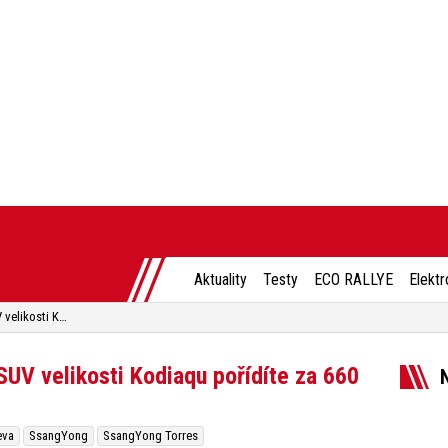
Aktuality
Testy
ECO RALLYE
Elektr
SsangYong Torres zlevňuje. SUV velikosti Kodiaqu pořídíte za 660 tisíc
SUV velikosti Kodiaqu pořídíte za 660
eva
SsangYong
SsangYong Torres