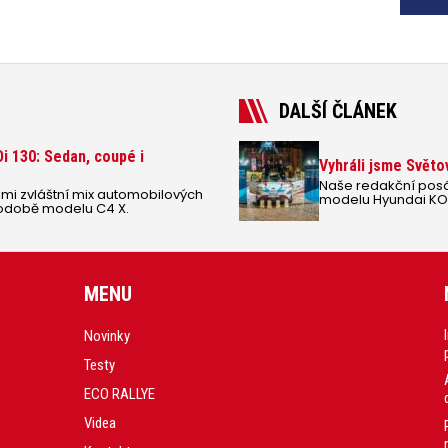
DALŠÍ ČLÁNEK
i 130: Sedan, coupé i
Vyhráli jsme Světo
Naše redakční posá
lmi zvláštní mix automobilových
modelu Hyundai KON
 podobě modelu C4 X.
šampionátu elektro
MENU
Novinky
Testy
ECO RALLYE
Videa