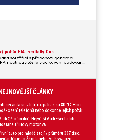
vý pohár FIA ecoRally Cup
dka soutěžící s předchozí generací
A Electric zvítězila v celkovém bodování
mobilů FIA ecoRally Cup.
NEJNOVĚJŠÍ ČLÁNKY
Interiér auta se v létě rozpálí až na 80 °C. Hrozí
poškození telefonů nebo dokonce jejich požár
Audi Q9 oficiálně: Největší Audi všech dob
dostane třílitový motor V6
První auto pro mladé stojí v průměru 337 tisíc,
nejčastěji je to Škoda nebo Volkswagen