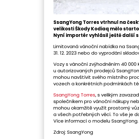
SsangYong Torres vtrhnul na český
velikosti Škody Kodiaq mělo starto
Nyní importér vyhlásil ještě další s
Limitovaná vánoční nabídka na SsangY
31. 12. 2023 nebo do vyprodání sklad
Vozy s vánoční zvýhodněním 40 000 Kč
u autorizovaných prodejců SsangYong
mohou navštívit svého místního prod
vozech a konkrétních podmínkách té
SsangYong Torres
, s velikým zavazad
společníkem pro vánoční nákupy nebo
mohou okamžitě využít prostorný vů
a všech potřebných věcí. To vše je 
Více informací o modelu SsangYong.
Zdroj: SsangYong