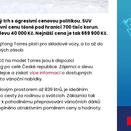
 trh s agresivní cenovou politikou. SUV
vní cenu těsně pod hranicí 700 tisíc korun.
levu 40 000 Kč. Nejnižší cena je tak 659 900 Kč.
ong Torres platí pro skladové vozy, a to až do
ových zásob.
 na model Torres jsou k dispozici
 po celé České republice. Zájemci o slevu
ejce a získat
více informací
o dostupných
to vánoční nabídky.
lovým prostorem až 839 litrů, je ideálním
 cesty za rodinou o svátcích. Zákazníci tak
z k pohodlnému přepravování vánočních dárků
doplněno atraktivním poměrem ceny a hodnoty.