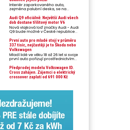
Interiér zaparkovaného auta,
zejména palubní deska, se na
přímém slunci může během letních
veder rozpálit až na 80 °C. Takové
Audi Q9 oficiálně: Největší Audi všech
teploty představují nebezpečí pro
dob dostane třílitový motor V6
odložené mobilní telefony,
Nová vlajková loď značky Audi - Audi
powerbanky nebo notebooky. Můžou
Q9 bude možné v České republice
urychlit stárnutí baterií, poškodit
objednávat od prvního srpnového
elektroniku a ve výjimečných
týdne 2026, kde budou oznámeny
První auto pro mladé stojí v průměru
případech i zvýšit riziko požáru.
také české ceny.
337 tisíc, nejčastěji je to Škoda nebo
Volkswagen
Mladí lidé ve věku 18 až 26 let si svoje
první auto pořizují prostřednictvím
úvěrového financování jako ojeté. Je
to tak u 93,3 % lidí, jen 6,7 % si pořídí
Předprodej modelu Volkswagen ID.
nové auto. Průměrná pořizovací
Cross zahájen. Zájemci o elektrický
cena vozu dosahuje 337 tisíc korun a
crossover zaplatí od 691 000 Kč
průměrná financovaná částka
přesahuje 251 tisíc korun. Vyplývá to z
dat Leasingu České spořitelny za
posledních 10 let (2016–2026).