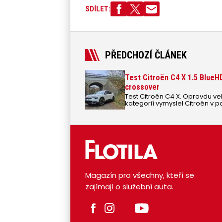
SDÍLET:
PŘEDCHOZÍ ČLÁNEK
Test Citroën C4 X 1.5 BlueHD
crossover
Test Citroën C4 X. Opravdu ve
kategorií vymyslel Citroën v
Magazín pro všechny, kteří se
zajímají o služební auta.