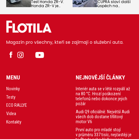
Test Honda ZR-V.
CUPRA slaví další
Honda ZR-V je
úspěch na
auto, které na
fleetovém trhu, v
českých silnicích
Autocentru
moc nepotkáte, a
Šmucler převzali
je to škoda.
zástupci Skupiny
ČEZ flotilu 34
elektromobilů
CUPRA Born
Magazín pro všechny, kteří se zajímají o služební auta.
MENU
NEJNOVĚJŠÍ ČLÁNKY
Interiér auta se v létě rozpálí až
Novinky
na 80 °C. Hrozí poškození
Testy
telefonů nebo dokonce jejich
požár
ECO RALLYE
Audi Q9 oficiálně: Největší Audi
Videa
všech dob dostane třílitový
motor V6
Kontakty
První auto pro mladé stojí
v průměru 337 tisíc, nejčastěji je