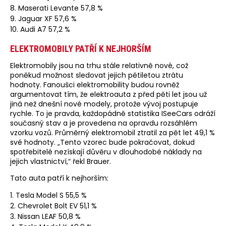
8. Maserati Levante 57,8 %
9. Jaguar XF 57,6 %
10. Audi A7 57,2 %
ELEKTROMOBILY PATŘÍ K NEJHORŠÍM
Elektromobily jsou na trhu stále relativně nové, což
poněkud možnost sledovat jejich pětiletou ztrátu
hodnoty. Fanoušci elektromobility budou rovněž
argumentovat tím, že elektroauta z před pěti let jsou už
jiná než dnešní nové modely, protože vývoj postupuje
rychle. To je pravda, každopádně statistika ISeeCars odráží
současný stav a je provedena na opravdu rozsáhlém
vzorku vozů. Průměrný elektromobil ztratil za pět let 49,1 %
své hodnoty. „Tento vzorec bude pokračovat, dokud
spotřebitelé nezískají důvěru v dlouhodobé náklady na
jejich vlastnictví,“ řekl Brauer.
Tato auta patří k nejhorším:
1. Tesla Model S 55,5 %
2. Chevrolet Bolt EV 51,1 %
3. Nissan LEAF 50,8 %