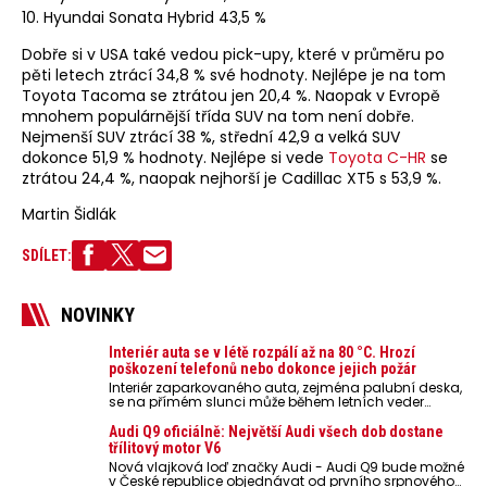
10. Hyundai Sonata Hybrid 43,5 %
Dobře si v USA také vedou pick-upy, které v průměru po
pěti letech ztrácí 34,8 % své hodnoty. Nejlépe je na tom
Toyota Tacoma se ztrátou jen 20,4 %. Naopak v Evropě
mnohem populárnější třída SUV na tom není dobře.
Nejmenší SUV ztrácí 38 %, střední 42,9 a velká SUV
dokonce 51,9 % hodnoty. Nejlépe si vede
Toyota C-HR
se
ztrátou 24,4 %, naopak nejhorší je Cadillac XT5 s 53,9 %.
Martin Šidlák
SDÍLET:
NOVINKY
Interiér auta se v létě rozpálí až na 80 °C. Hrozí
poškození telefonů nebo dokonce jejich požár
Interiér zaparkovaného auta, zejména palubní deska,
se na přímém slunci může během letních veder
rozpálit až na 80 °C. Takové teploty představují
nebezpečí pro odložené mobilní telefony, powerbanky
Audi Q9 oficiálně: Největší Audi všech dob dostane
nebo notebooky. Můžou urychlit stárnutí baterií,
třílitový motor V6
poškodit elektroniku a ve výjimečných případech i
Nová vlajková loď značky Audi - Audi Q9 bude možné
zvýšit riziko požáru.
v České republice objednávat od prvního srpnového