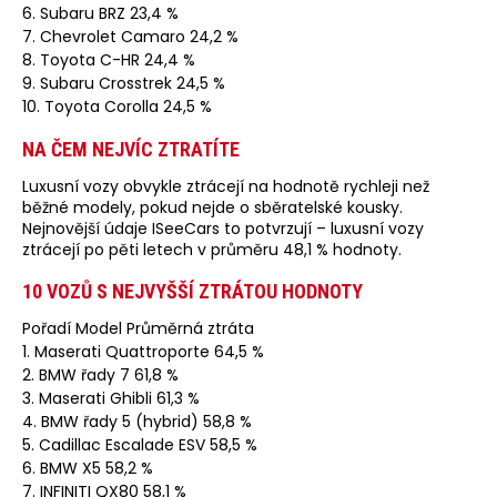
6. Subaru BRZ 23,4 %
7. Chevrolet Camaro 24,2 %
8. Toyota C-HR 24,4 %
9. Subaru Crosstrek 24,5 %
10. Toyota Corolla 24,5 %
NA ČEM NEJVÍC ZTRATÍTE
Luxusní vozy obvykle ztrácejí na hodnotě rychleji než
běžné modely, pokud nejde o sběratelské kousky.
Nejnovější údaje ISeeCars to potvrzují – luxusní vozy
ztrácejí po pěti letech v průměru 48,1 % hodnoty.
10 VOZŮ S NEJVYŠŠÍ ZTRÁTOU HODNOTY
Pořadí Model Průměrná ztráta
1. Maserati Quattroporte 64,5 %
2. BMW řady 7 61,8 %
3. Maserati Ghibli 61,3 %
4. BMW řady 5 (hybrid) 58,8 %
5. Cadillac Escalade ESV 58,5 %
6. BMW X5 58,2 %
7. INFINITI QX80 58,1 %