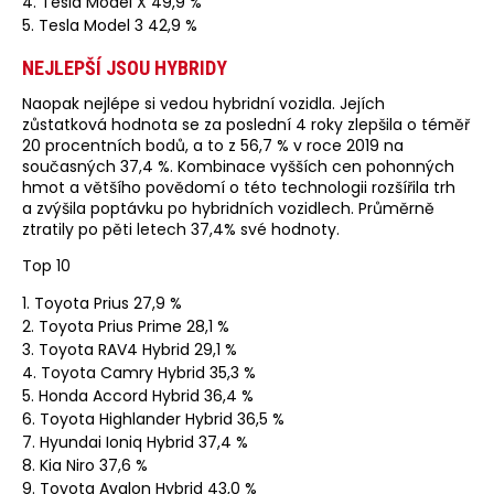
4. Tesla Model X 49,9 %
5. Tesla Model 3 42,9 %
NEJLEPŠÍ JSOU HYBRIDY
Naopak nejlépe si vedou hybridní vozidla. Jejích
zůstatková hodnota se za poslední 4 roky zlepšila o téměř
20 procentních bodů, a to z 56,7 % v roce 2019 na
současných 37,4 %. Kombinace vyšších cen pohonných
hmot a většího povědomí o této technologii rozšířila trh
a zvýšila poptávku po hybridních vozidlech. Průměrně
ztratily po pěti letech 37,4% své hodnoty.
Top 10
1. Toyota Prius 27,9 %
2. Toyota Prius Prime 28,1 %
3. Toyota RAV4 Hybrid 29,1 %
4. Toyota Camry Hybrid 35,3 %
5. Honda Accord Hybrid 36,4 %
6. Toyota Highlander Hybrid 36,5 %
7. Hyundai Ioniq Hybrid 37,4 %
8. Kia Niro 37,6 %
9. Toyota Avalon Hybrid 43,0 %