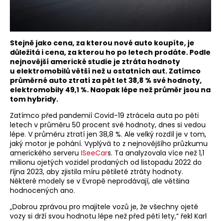
Stejně jako cena, za kterou nové auto koupíte, je
důležitá i cena, za kterou ho po letech prodáte. Podle
nejnovější americké studie je ztráta hodnoty
u elektromobilů větší než u ostatních aut. Zatímco
průměrné auto ztratí za pět let 38,8 % své hodnoty,
elektromobily 49,1 %. Naopak lépe než průměr jsou na
tom hybridy.
Zatímco před pandemií Covid-19 ztrácela auta po pěti
letech v průměru 50 procent své hodnoty, dnes si vedou
lépe. V průměru ztratí jen 38,8 %. Ale velký rozdíl je v tom,
jaký motor je pohání. Vyplývá to z nejnovějšího průzkumu
amerického serveru
ISeeCar
s. Ta analyzovala více než 1,1
milionu ojetých vozidel prodaných od listopadu 2022 do
října 2023, aby zjistila míru pětileté ztráty hodnoty.
Některé modely se v Evropě neprodávají, ale většina
hodnocených ano.
„Dobrou zprávou pro majitele vozů je, že všechny ojeté
vozy si drží svou hodnotu lépe než před pěti lety,“ řekl Karl