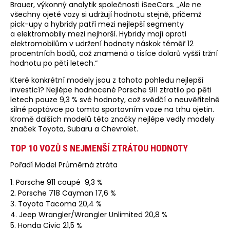
Brauer, výkonný analytik společnosti iSeeCars. „Ale ne
všechny ojeté vozy si udržují hodnotu stejně, přičemž
pick-upy a hybridy patří mezi nejlepší segmenty
a elektromobily mezi nejhorší. Hybridy mají oproti
elektromobilům v udržení hodnoty náskok téměř 12
procentních bodů, což znamená o tisíce dolarů vyšší tržní
hodnotu po pěti letech.“
Které konkrétní modely jsou z tohoto pohledu nejlepší
investicí? Nejlépe hodnocené Porsche 911 ztratilo po pěti
letech pouze 9,3 % své hodnoty, což svědčí o neuvěřitelně
silné poptávce po tomto sportovním voze na trhu ojetin.
Kromě dalších modelů této značky nejlépe vedly modely
značek Toyota, Subaru a Chevrolet.
TOP 10 VOZŮ S NEJMENŠÍ ZTRÁTOU HODNOTY
Pořadí Model Průměrná ztráta
1. Porsche 911 coupé 9,3 %
2. Porsche 718 Cayman 17,6 %
3. Toyota Tacoma 20,4 %
4. Jeep Wrangler/Wrangler Unlimited 20,8 %
5. Honda Civic 21,5 %