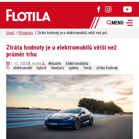
MENU
Úvod
Příspěvky
Ztráta hodnoty je u elektromobilů větší než průměr trhu
Ztráta hodnoty je u elektromobilů větší než
průměr trhu
1. 12. 2023
martin
Aktuality
Elektromobilita
elektromobil
hybrid
ISeeCars
ojetiny
Tesla
ztráta hodnoty