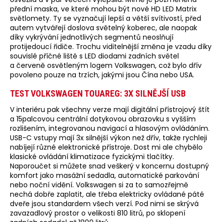
přední maska, ve které mohou být nové HD LED Matrix
světlomety. Ty se vyznačují lepší a větší svítivostí, před
autem vytvářejí doslova světelný koberec, ale naopak
díky vykrývání jednotlivých segmentů neoslňují
protijedoucí řidiče. Trochu viditelnější změna je vzadu díky
souvislé příčné liště s LED diodami zadních světel
a červeně osvětleným logem Volkswagen, což bylo dřív
povoleno pouze na trzích, jakými jsou Čína nebo USA.
TEST VOLKSWAGEN TOUAREG: 3X SILNĚJŠÍ USB
V interiéru pak všechny verze mají digitální přístrojový štít
a 15palcovou centrální dotykovou obrazovku s vyšším
rozlišením, integrovanou navigací a hlasovým ovládáním.
USB-C vstupy mají 3x silnější výkon než dřív, takže rychleji
nabíjejí různé elektronické přístroje. Dost mi ale chybělo
klasické ovládání klimatizace fyzickými tlačítky.
Naporoučet si můžete snad veškerý v koncernu dostupný
komfort jako masážní sedadla, automatické parkování
nebo noční vidění. Volkswagen si za to samozřejmě
nechá dobře zaplatit, ale třeba elektricky ovládané páté
dveře jsou standardem všech verzí. Pod nimi se skrývá
zavazadlový prostor o velikosti 810 litrů, po sklopení