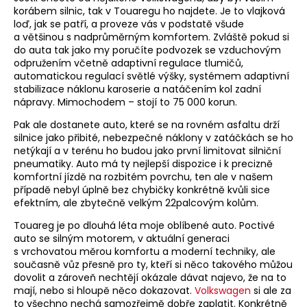
korábem silnic, tak v Touaregu ho najdete. Je to vlajková
loď, jak se patří, a proveze vás v podstatě všude
a většinou s nadprůměrným komfortem. Zvláště pokud si
do auta tak jako my poručíte podvozek se vzduchovým
odpružením včetně adaptivní regulace tlumičů,
automatickou regulací světlé výšky, systémem adaptivní
stabilizace náklonu karoserie a natáčením kol zadní
nápravy. Mimochodem – stojí to 75 000 korun.
Pak ale dostanete auto, které se na rovném asfaltu drží
silnice jako přibité, nebezpečné náklony v zatáčkách se ho
netýkají a v terénu ho budou jako první limitovat silniční
pneumatiky. Auto má ty nejlepší dispozice i k precizně
komfortní jízdě na rozbitém povrchu, ten ale v našem
případě nebyl úplně bez chybičky konkrétně kvůli sice
efektním, ale zbytečně velkým 22palcovým kolům.
Touareg je po dlouhá léta moje oblíbené auto. Poctivé
auto se silným motorem, v aktuální generaci
s vrchovatou měrou komfortu a moderní techniky, ale
současně vůz přesně pro ty, kteří si něco takového můžou
dovolit a zároveň nechtějí okázale dávat najevo, že na to
mají, nebo si hloupě něco dokazovat.
Volkswagen
si ale za
to všechno nechá samozřejmě dobře zaplatit. Konkrétně