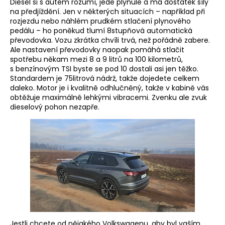
Diesel si s autem rozumí, jede plynule a má dostatek síly
na předjíždění. Jen v některých situacích – například při
rozjezdu nebo náhlém prudkém stlačení plynového
pedálu – ho poněkud tlumí 8stupňová automatická
převodovka. Vozu zkrátka chvíli trvá, než pořádně zabere.
Ale nastavení převodovky naopak pomáhá stlačit
spotřebu někam mezi 8 a 9 litrů na 100 kilometrů,
s benzínovým TSI byste se pod 10 dostali asi jen těžko.
Standardem je 75litrová nádrž, takže dojedete celkem
daleko. Motor je i kvalitně odhlučněný, takže v kabině vás
obtěžuje maximálně lehkými vibracemi. Zvenku ale zvuk
dieselový pohon nezapře.
Jestli chcete od nějakého Volkswagenu, aby byl vaším