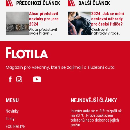
PŘEDCHOZÍ ČLÁNEK
DALŠÍ ČLÁNEK
Alcar představil
2024: Jak se mění
novinky pro jaro
cestovní náhrady
2024
pro české řidiče?
Alcar představil
Cestrovní
svoje hlavní
náhrady v roce
novinky pro jaro
2024 doznaly
2024.
určitých změn.
Příslušná vyhláška
aktualizovala
sazby stravného a
náhrady za
použití
soukromého
Magazín pro všechny, kteří se zajímají o služební auta.
automobilu při
pracovních
cestách.
MENU
NEJNOVĚJŠÍ ČLÁNKY
Interiér auta se v létě rozpálí až
Novinky
na 80 °C. Hrozí poškození
Testy
telefonů nebo dokonce jejich
požár
ECO RALLYE