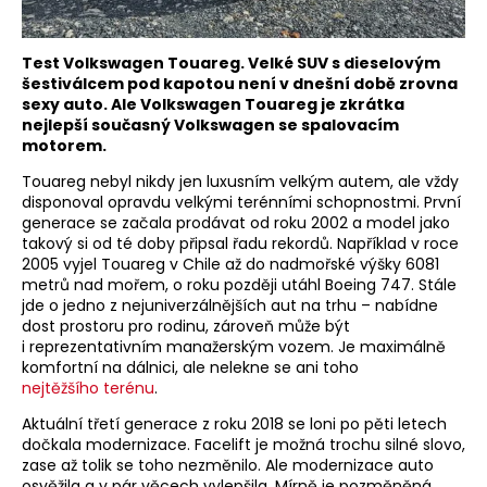
Test Volkswagen Touareg. Velké SUV s dieselovým
šestiválcem pod kapotou není v dnešní době zrovna
sexy auto. Ale Volkswagen Touareg je zkrátka
nejlepší současný Volkswagen se spalovacím
motorem.
Touareg nebyl nikdy jen luxusním velkým autem, ale vždy
disponoval opravdu velkými terénními schopnostmi. První
generace se začala prodávat od roku 2002 a model jako
takový si od té doby připsal řadu rekordů. Například v roce
2005 vyjel Touareg v Chile až do nadmořské výšky 6081
metrů nad mořem, o roku později utáhl Boeing 747. Stále
jde o jedno z nejuniverzálnějších aut na trhu – nabídne
dost prostoru pro rodinu, zároveň může být
i reprezentativním manažerským vozem. Je maximálně
komfortní na dálnici, ale nelekne se ani toho
nejtěžšího terénu
.
Aktuální třetí generace z roku 2018 se loni po pěti letech
dočkala modernizace. Facelift je možná trochu silné slovo,
zase až tolik se toho nezměnilo. Ale modernizace auto
osvěžila a v pár věcech vylepšila. Mírně je pozměněná