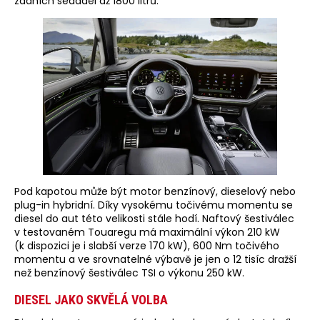
zadních sedadel až 1800 litrů.
Pod kapotou může být motor benzínový, dieselový nebo
plug-in hybridní. Díky vysokému točivému momentu se
diesel do aut této velikosti stále hodí. Naftový šestiválec
v testovaném Touaregu má maximální výkon 210 kW
(k dispozici je i slabší verze 170 kW), 600 Nm točivého
momentu a ve srovnatelné výbavě je jen o 12 tisíc dražší
než benzínový šestiválec TSI o výkonu 250 kW.
DIESEL JAKO SKVĚLÁ VOLBA