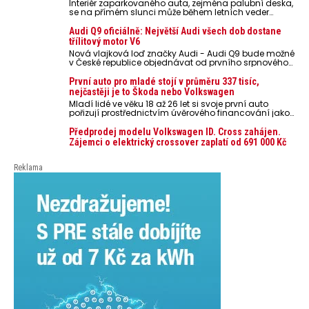
Interiér zaparkovaného auta, zejména palubní deska,
se na přímém slunci může během letních veder
rozpálit až na 80 °C. Takové teploty představují
nebezpečí pro odložené mobilní telefony, powerbanky
Audi Q9 oficiálně: Největší Audi všech dob dostane
nebo notebooky. Můžou urychlit stárnutí baterií,
třílitový motor V6
poškodit elektroniku a ve výjimečných případech i
Nová vlajková loď značky Audi - Audi Q9 bude možné
zvýšit riziko požáru.
v České republice objednávat od prvního srpnového
týdne 2026, kde budou oznámeny také české ceny.
První auto pro mladé stojí v průměru 337 tisíc,
nejčastěji je to Škoda nebo Volkswagen
Mladí lidé ve věku 18 až 26 let si svoje první auto
pořizují prostřednictvím úvěrového financování jako
ojeté. Je to tak u 93,3 % lidí, jen 6,7 % si pořídí nové
auto. Průměrná pořizovací cena vozu dosahuje 337
Předprodej modelu Volkswagen ID. Cross zahájen.
tisíc korun a průměrná financovaná částka
Zájemci o elektrický crossover zaplatí od 691 000 Kč
přesahuje 251 tisíc korun. Vyplývá to z dat Leasingu
České spořitelny za posledních 10 let (2016–2026).
Reklama