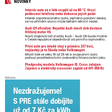
NOVINKY
Interiér auta se v létě rozpálí až na 80 °C. Hrozí
poškození telefonů nebo dokonce jejich požár
Interiér zaparkovaného auta, zejména palubní deska,
se na přímém slunci může během letních veder
rozpálit až na 80 °C. Takové teploty představují
nebezpečí pro odložené mobilní telefony, powerbanky
Audi Q9 oficiálně: Největší Audi všech dob dostane
nebo notebooky. Můžou urychlit stárnutí baterií,
třílitový motor V6
poškodit elektroniku a ve výjimečných případech i
Nová vlajková loď značky Audi - Audi Q9 bude možné
zvýšit riziko požáru.
v České republice objednávat od prvního srpnového
týdne 2026, kde budou oznámeny také české ceny.
První auto pro mladé stojí v průměru 337 tisíc,
nejčastěji je to Škoda nebo Volkswagen
Mladí lidé ve věku 18 až 26 let si svoje první auto
pořizují prostřednictvím úvěrového financování jako
ojeté. Je to tak u 93,3 % lidí, jen 6,7 % si pořídí nové
auto. Průměrná pořizovací cena vozu dosahuje 337
Předprodej modelu Volkswagen ID. Cross zahájen.
tisíc korun a průměrná financovaná částka
Zájemci o elektrický crossover zaplatí od 691 000 Kč
přesahuje 251 tisíc korun. Vyplývá to z dat Leasingu
České spořitelny za posledních 10 let (2016–2026).
Reklama