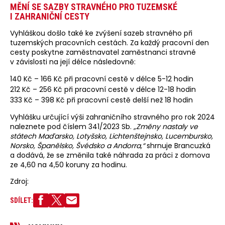
MĚNÍ SE SAZBY STRAVNÉHO PRO TUZEMSKÉ
I ZAHRANIČNÍ CESTY
Vyhláškou došlo také ke zvýšení sazeb stravného při
tuzemských pracovních cestách. Za každý pracovní den
cesty poskytne zaměstnavatel zaměstnanci stravné
v závislosti na její délce následovně:
140 Kč – 166 Kč při pracovní cestě v délce 5-12 hodin
212 Kč – 256 Kč při pracovní cestě v délce 12-18 hodin
333 Kč – 398 Kč při pracovní cestě delší než 18 hodin
Vyhlášku určující výši zahraničního stravného pro rok 2024
naleznete pod číslem 341/2023 Sb.
„Změny nastaly ve
státech Maďarsko, Lotyšsko, Lichtenštejnsko, Lucembursko,
Norsko, Španělsko, Švédsko a Andorra,“
shrnuje Brancuzká
a dodává, že se změnila také náhrada za práci z domova
ze 4,60 na 4,50 koruny za hodinu.
Zdroj:
SDÍLET: