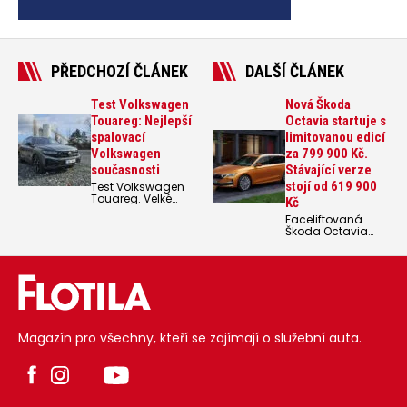
PŘEDCHOZÍ ČLÁNEK
DALŠÍ ČLÁNEK
Test Volkswagen
Nová Škoda
Touareg: Nejlepší
Octavia startuje s
spalovací
limitovanou edicí
Volkswagen
za 799 900 Kč.
současnosti
Stávající verze
stojí od 619 900
Test Volkswagen
Touareg. Velké
Kč
SUV s dieselovým
Faceliftovaná
šestiválcem pod
Škoda Octavia
kapotou není
odstartuje prodeje
v dnešní době
v České republice
zrovna sexy auto.
speciální
Ale Volkswagen
limitovanou
Touareg je zkrátka
výbavou First
nejlepší současný
Edition.
Volkswagen se
spalovacím
motorem.
Magazín pro všechny, kteří se zajímají o služební auta.