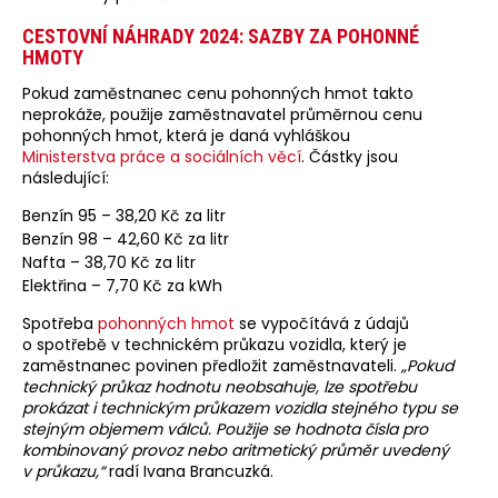
CESTOVNÍ NÁHRADY 2024: SAZBY ZA POHONNÉ
HMOTY
Pokud zaměstnanec cenu pohonných hmot takto
neprokáže, použije zaměstnavatel průměrnou cenu
pohonných hmot, která je daná vyhláškou
Ministerstva práce a sociálních věcí
. Částky jsou
následující:
Benzín 95 – 38,20 Kč za litr
Benzín 98 – 42,60 Kč za litr
Nafta – 38,70 Kč za litr
Elektřina – 7,70 Kč za kWh
Spotřeba
pohonných hmot
se vypočítává z údajů
o spotřebě v technickém průkazu vozidla, který je
zaměstnanec povinen předložit zaměstnavateli.
„Pokud
technický průkaz hodnotu neobsahuje, lze spotřebu
prokázat i technickým průkazem vozidla stejného typu se
stejným objemem válců. Použije se hodnota čísla pro
kombinovaný provoz nebo aritmetický průměr uvedený
v průkazu,“
radí Ivana Brancuzká.