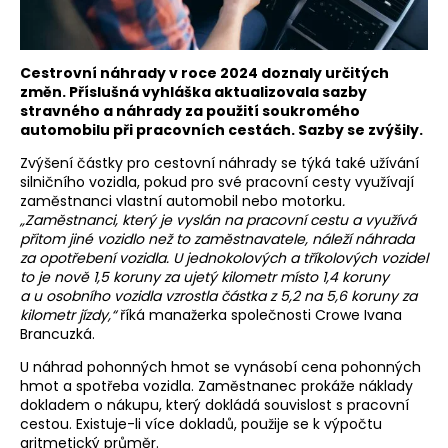
Cestrovní náhrady v roce 2024 doznaly určitých
změn. Příslušná vyhláška aktualizovala sazby
stravného a náhrady za použití soukromého
automobilu při pracovních cestách. Sazby se zvýšily.
Zvýšení částky pro cestovní náhrady se týká také užívání
silničního vozidla, pokud pro své pracovní cesty využívají
zaměstnanci vlastní automobil nebo motorku
.
„Zaměstnanci, který je vyslán na pracovní cestu a využívá
přitom jiné vozidlo než to zaměstnavatele, náleží náhrada
za opotřebení vozidla. U jednokolových a tříkolových vozidel
to je nově 1,5 koruny za ujetý kilometr místo 1,4 koruny
a u osobního vozidla vzrostla částka z 5,2 na 5,6 koruny za
kilometr jízdy,“
říká manažerka společnosti Crowe Ivana
Brancuzká.
U náhrad pohonných hmot se vynásobí cena pohonných
hmot a spotřeba vozidla. Zaměstnanec prokáže náklady
dokladem o nákupu, který dokládá souvislost s pracovní
cestou. Existuje-li více dokladů, použije se k výpočtu
aritmetický průměr.