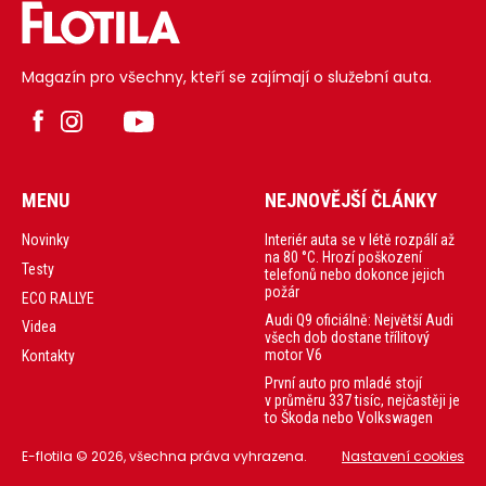
v dnešní době
zrovna sexy auto.
Ale Volkswagen
Touareg je zkrátka
nejlepší současný
Magazín pro všechny, kteří se zajímají o služební auta.
Volkswagen se
spalovacím
motorem.
MENU
NEJNOVĚJŠÍ ČLÁNKY
Interiér auta se v létě rozpálí až
Novinky
na 80 °C. Hrozí poškození
Testy
telefonů nebo dokonce jejich
požár
ECO RALLYE
Audi Q9 oficiálně: Největší Audi
Videa
všech dob dostane třílitový
motor V6
Kontakty
První auto pro mladé stojí
v průměru 337 tisíc, nejčastěji je
to Škoda nebo Volkswagen
E-flotila © 2026, všechna práva vyhrazena.
Nastavení cookies