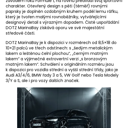
závodem roku Formule 1, na rovinu předvádí svůj sportovní
charakter. Otevřený design s pěti (téměř) rovnými
paprsky je doplněn ozdobným kruhem podél lemu ráfku,
který je tvořen malými rovnoběžníky, vytvářejícími
designový detail s výrazným dopadem. Čisté uspořádání
DOTZ MarinaBay získává oporu ve své majestátní
středové části.
DOTZ MarinaBay je k dispozici v rozměrech od 8,5×18 do
10×21 palců ve třech odstínech: s „šedým metalickým
lakem a leštěnou čelní plochou“, „černým matným
lakem“ a výjimečně extrovertní verzi „s bronzovým
matným lakem“. Schválení v originálním rozměru jsou
k dispozici pro vozidla střední a vyšší střední třídy, jako je
Audi A3/4/6, BMW řady 3 a 5, VW Golf nebo Tesla Modely
3/Y a S, ale i pro vozy dalších značek.