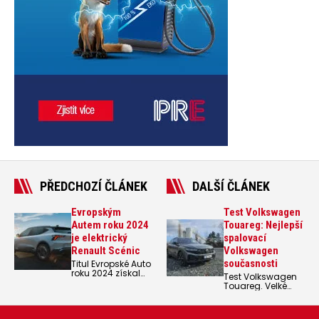
PŘEDCHOZÍ ČLÁNEK
DALŠÍ ČLÁNEK
Evropským
Test Volkswagen
Autem roku 2024
Touareg: Nejlepší
je elektrický
spalovací
Renault Scénic
Volkswagen
současnosti
Titul Evropské Auto
roku 2024 získal
Test Volkswagen
Renault Scenic E-
Touareg. Velké
Tech 100%
SUV s dieselovým
elektrický.
šestiválcem pod
kapotou není