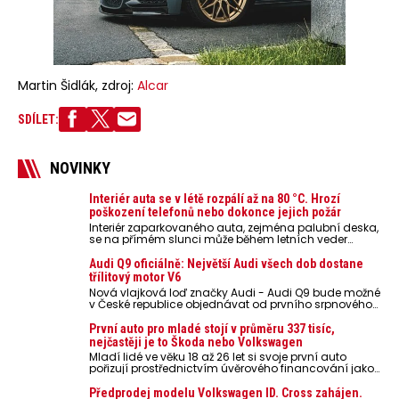
Martin Šidlák, zdroj:
Alcar
SDÍLET:
NOVINKY
Interiér auta se v létě rozpálí až na 80 °C. Hrozí
poškození telefonů nebo dokonce jejich požár
Interiér zaparkovaného auta, zejména palubní deska,
se na přímém slunci může během letních veder
rozpálit až na 80 °C. Takové teploty představují
nebezpečí pro odložené mobilní telefony, powerbanky
Audi Q9 oficiálně: Největší Audi všech dob dostane
nebo notebooky. Můžou urychlit stárnutí baterií,
třílitový motor V6
poškodit elektroniku a ve výjimečných případech i
Nová vlajková loď značky Audi - Audi Q9 bude možné
zvýšit riziko požáru.
v České republice objednávat od prvního srpnového
týdne 2026, kde budou oznámeny také české ceny.
První auto pro mladé stojí v průměru 337 tisíc,
nejčastěji je to Škoda nebo Volkswagen
Mladí lidé ve věku 18 až 26 let si svoje první auto
pořizují prostřednictvím úvěrového financování jako
ojeté. Je to tak u 93,3 % lidí, jen 6,7 % si pořídí nové
auto. Průměrná pořizovací cena vozu dosahuje 337
Předprodej modelu Volkswagen ID. Cross zahájen.