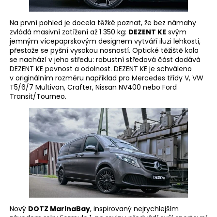
Na první pohled je docela těžké poznat, že bez námahy
zvládá masivní zatížení až 1 350 kg:
DEZENT KE
svým
jemným vícepaprskovým designem vytváří iluzi lehkosti,
přestože se pyšní vysokou nosností. Optické těžiště kola
se nachází v jeho středu: robustní středová část dodává
DEZENT KE pevnost a odolnost. DEZENT KE je schváleno
v originálním rozměru například pro Mercedes třídy V, VW
T5/6/7 Multivan, Crafter, Nissan NV400 nebo Ford
Transit/Tourneo.
Nový
DOTZ MarinaBay
, inspirovaný nejrychlejším