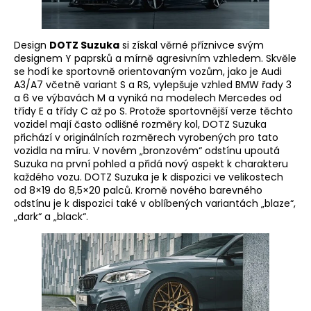
Design
DOTZ Suzuka
si získal věrné příznivce svým
designem Y paprsků a mírně agresivním vzhledem. Skvěle
se hodí ke sportovně orientovaným vozům, jako je Audi
A3/A7 včetně variant S a RS, vylepšuje vzhled BMW řady 3
a 6 ve výbavách M a vyniká na modelech Mercedes od
třídy E a třídy C až po S. Protože sportovnější verze těchto
vozidel mají často odlišné rozměry kol, DOTZ Suzuka
přichází v originálních rozměrech vyrobených pro tato
vozidla na míru. V novém „bronzovém“ odstínu upoutá
Suzuka na první pohled a přidá nový aspekt k charakteru
každého vozu. DOTZ Suzuka je k dispozici ve velikostech
od 8×19 do 8,5×20 palců. Kromě nového barevného
odstínu je k dispozici také v oblíbených variantách „blaze“,
„dark“ a „black“.