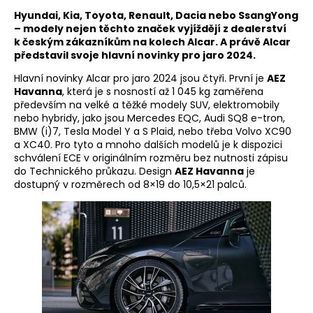
Hyundai, Kia, Toyota, Renault, Dacia nebo SsangYong
– modely nejen těchto značek vyjíždějí z dealerství
k českým zákazníkům na kolech Alcar. A právě Alcar
představil svoje hlavní novinky pro jaro 2024.
Hlavní novinky Alcar pro jaro 2024 jsou čtyři. První je
AEZ
Havanna
, která je s nosností až 1 045 kg zaměřena
především na velké a těžké modely SUV, elektromobily
nebo hybridy, jako jsou Mercedes EQC, Audi SQ8 e-tron,
BMW (i)7, Tesla Model Y a S Plaid, nebo třeba Volvo XC90
a XC40. Pro tyto a mnoho dalších modelů je k dispozici
schválení ECE v originálním rozměru bez nutnosti zápisu
do Technického průkazu. Design
AEZ Havanna
je
dostupný v rozměrech od 8×19 do 10,5×21 palců.