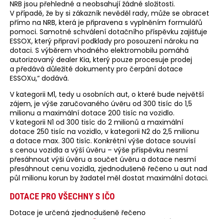
NRB jsou přehledné a neobsahují žádné složitosti.
V případě, že by si zákazník nevěděl rady, může se obracet
přímo na NRB, která je připravena s vyplněním formulářů
pomoci. Samotné schválení dotačního příspěvku zajišťuje
ESSOX, který připraví podklady pro posouzení nároku na
dotaci. S výběrem vhodného elektromobilu pomáhá
autorizovaný dealer Kia, který pouze procesuje prodej
a předává důležité dokumenty pro čerpání dotace
ESSOXu,“ dodává.
V kategorii M1, tedy u osobních aut, o které bude největší
zájem, je výše zaručovaného úvěru od 300 tisíc do 1,5
milionu a maximální dotace 200 tisíc na vozidlo.
V kategorii N1 od 300 tisíc do 2 milionů a maximální
dotace 250 tisíc na vozidlo, v kategorii N2 do 2,5 milionu
a dotace max. 300 tisíc. Konkrétní výše dotace souvisí
s cenou vozidla a výší úvěru – výše příspěvku nesmí
přesáhnout výši úvěru a součet úvěru a dotace nesmí
přesáhnout cenu vozidla, zjednodušeně řečeno u aut nad
půl milionu korun by žadatel měl dostat maximální dotaci.
DOTACE PRO VŠECHNY S IČO
Dotace je určená zjednodušeně řečeno