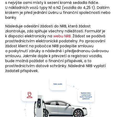
s nejvýše osmi místy k sezení kromě sedadla řidiče.
U nákladních vozů typy N1 a N2 (vozidla do 4,25 t). Dalším
krokem je před jednání úvěru u finanční společnosti nebo
banky.
Následuje odeslání žádosti do NRB, která žádost
zkontroluje, zda splňuje všechny náležitosti. Formulář je
k dispozici elektronicky na
webu NRB
. Žádost se podává
prostřednictvím elektronické podatelny. Po zpracování
žádost klient na pobočce NRB podepíše smlouvu
a poskytnutí záruky a následně i předjednanou úvěrovou
smlouvu. Jakmile dojde k převzetí a registraci vozidla,
bude možná požádat o finanční příspěvek, a to
prostřednictvím datové schránky. Následně NRB vyplatí
žadateli příspěvek.