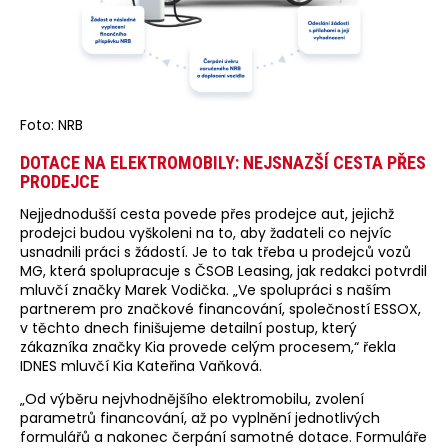
Foto: NRB
DOTACE NA ELEKTROMOBILY: NEJSNAZŠÍ CESTA PŘES
PRODEJCE
Nejjednodušší cesta povede přes prodejce aut, jejichž
prodejci budou vyškoleni na to, aby žadateli co nejvíc
usnadnili práci s žádostí. Je to tak třeba u prodejců vozů
MG, která spolupracuje s ČSOB Leasing, jak redakci potvrdil
mluvčí značky Marek Vodička. „Ve spolupráci s naším
partnerem pro značkové financování, společností ESSOX,
v těchto dnech finišujeme detailní postup, který
zákazníka značky Kia provede celým procesem,“ řekla
IDNES mluvčí Kia Kateřina Vaňková.
„Od výběru nejvhodnějšího elektromobilu, zvolení
parametrů financování, až po vyplnění jednotlivých
formulářů a nakonec čerpání samotné dotace. Formuláře