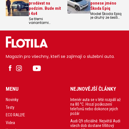
prodávat na
ponese jméno
podzim. Bude mít
Škoda Epiq
i 4x4
Model Škoda Epiq
je druhý ze šesti
Se třemi
nových
variantami
elektrických vozů,
elektrického a
které automobilka
dvěvma
plánuje uvést na
variantami
trh v
hybridního
nadcházejících
pohonu vstoupí
letech. Škoda ho
letos na podzim
ukázala na
do prodeje nový
prvních fotkác
Peugeot 5008.
Magazín pro všechny, kteří se zajímají o služební auta.
MENU
NEJNOVĚJŠÍ ČLÁNKY
Interiér auta se v létě rozpálí až
Novinky
na 80 °C. Hrozí poškození
Testy
telefonů nebo dokonce jejich
požár
ECO RALLYE
Audi Q9 oficiálně: Největší Audi
Videa
všech dob dostane třílitový