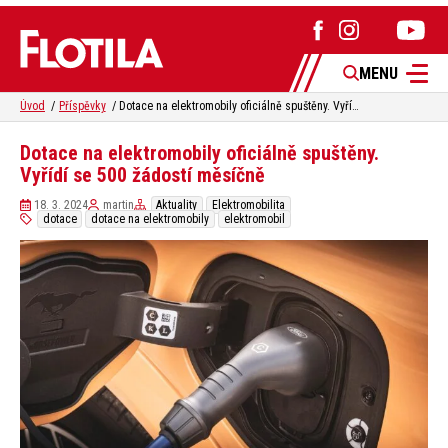
MENU
Úvod
Příspěvky
Dotace na elektromobily oficiálně spuštěny. Vyřídí se 500 žádostí měsíčně
Dotace na elektromobily oficiálně spuštěny.
Vyřídí se 500 žádostí měsíčně
18. 3. 2024
martin
Aktuality
Elektromobilita
dotace
dotace na elektromobily
elektromobil