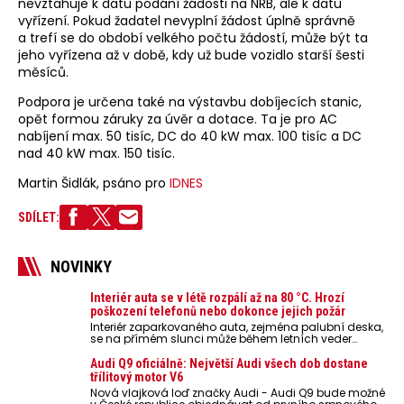
nevztahuje k datu podání žádosti na NRB, ale k datu
vyřízení. Pokud žadatel nevyplní žádost úplně správně
a trefí se do období velkého počtu žádostí, může být ta
jeho vyřízena až v době, kdy už bude vozidlo starší šesti
měsíců.
Podpora je určena také na výstavbu dobíjecích stanic,
opět formou záruky za úvěr a dotace. Ta je pro AC
nabíjení max. 50 tisíc, DC do 40 kW max. 100 tisíc a DC
nad 40 kW max. 150 tisíc.
Martin Šidlák, psáno pro
IDNES
SDÍLET:
NOVINKY
Interiér auta se v létě rozpálí až na 80 °C. Hrozí
poškození telefonů nebo dokonce jejich požár
Interiér zaparkovaného auta, zejména palubní deska,
se na přímém slunci může během letních veder
rozpálit až na 80 °C. Takové teploty představují
nebezpečí pro odložené mobilní telefony, powerbanky
Audi Q9 oficiálně: Největší Audi všech dob dostane
nebo notebooky. Můžou urychlit stárnutí baterií,
třílitový motor V6
poškodit elektroniku a ve výjimečných případech i
Nová vlajková loď značky Audi - Audi Q9 bude možné
zvýšit riziko požáru.