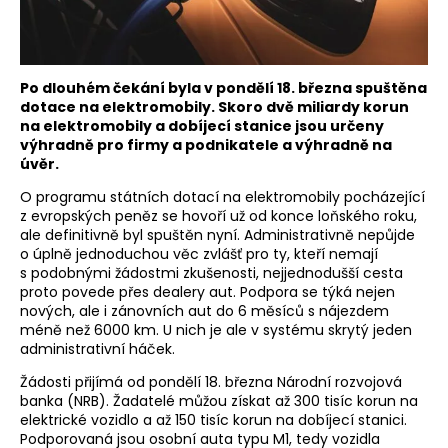
Po dlouhém čekání byla v pondělí 18. března spuštěna
dotace na elektromobily. Skoro dvě miliardy korun
na elektromobily a dobíjecí stanice jsou určeny
výhradně pro firmy a podnikatele a výhradně na
úvěr.
O programu státních dotací na elektromobily pocházející
z evropských peněz se hovoří už od konce loňského roku,
ale definitivně byl spuštěn nyní. Administrativně nepůjde
o úplně jednoduchou věc zvlášť pro ty, kteří nemají
s podobnými žádostmi zkušenosti, nejjednodušší cesta
proto povede přes dealery aut. Podpora se týká nejen
nových, ale i zánovních aut do 6 měsíců s nájezdem
méně než 6000 km. U nich je ale v systému skrytý jeden
administrativní háček.
Žádosti přijímá od pondělí 18. března Národní rozvojová
banka (NRB). Žadatelé můžou získat až 300 tisíc korun na
elektrické vozidlo a až 150 tisíc korun na dobíjecí stanici.
Podporovaná jsou osobní auta typu M1, tedy vozidla