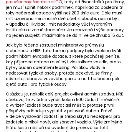
pro všechny žadatele s IČO
, tedy od živnostníků pro firmy,
jen musí splnit několik podmínek, například za poslední tři
roky nečerpali dotace vyšší než 200 tisíc euro. Dále musí
mít uzavřena minimálně dvě účetní období, nesmí být
v úpadku či likvidaci, mít nedoplatky vůči vybraným
institucím a zaměstnancům. Je omezená i výše podpory
na jeden subjekt, maximálně se do ní vejde zhruba 15 aut.
Jak bylo řečeno zástupci ministerstva průmyslu
a obchodu a NRB, tato forma podpory byla zvolena kvůli
podmínkám evropské dotace, z které pocházejí peníze,
kdy příjemce dotace musí být vlastníkem vozidla, proto
byl vyloučen operativní leasing. Politikou vlády je
nedotovat fyzické osoby, protože očekává, že firmy
odstartují obnovu vozového parku a na trhu budou pak
ojetá auta i pro fyzické osoby.
Otázkou je, nakolik celý projekt ovlivní administrativa. NRB
očekává, že zvládne vyřídit kolem 500 žádostí měsíčně
a vyřízení žádosti bude trvat asi měsíc, protože první
příspěvky odhaduje vyplatit v polovině dubna. Právě
v délce vyřizování žádostí je třeba skryto nebezpečí pro
žadatele o nikoli nové, ale zánovní vozidlo. Výše zmíněná
lhůta šesti měsíců od uvedení do provozu se totiž