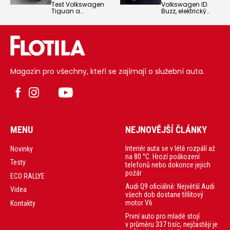
Test Volkswagen
Volkswagen ID.
Tiguan a
Buzz, elektrický
Volkswagen
souputník
Passat / První
kultovního
jízda. Tiguan a
Multivanu, brzy
Passat patří spolu
rozšíří nabídku
s Golfem po
svých verzí. Ke
dlouhá léta mezi
standardní a
nejzásadnější a
užitkové verzi
nejprodávanější
přibude
Magazín pro všechny, kteří se zajímají o služební auta.
modely značky.
prodloužená
varianta Long a
také GTX se
zrychlením pod
6,5 sekundy
MENU
NEJNOVĚJŠÍ ČLÁNKY
Interiér auta se v létě rozpálí až
Novinky
na 80 °C. Hrozí poškození
Testy
telefonů nebo dokonce jejich
požár
ECO RALLYE
Audi Q9 oficiálně: Největší Audi
Videa
všech dob dostane třílitový
motor V6
Kontakty
První auto pro mladé stojí
v průměru 337 tisíc, nejčastěji je