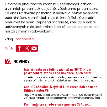
Celoroční pneumatiky kombinují technologii letních
a zimních pneumatik do jedné, všestranné pneumatiky.
Ta dnes už dokáže poskytnout vynikající výkon ve všech
podmínkách, kromě těch nejextrémnějších. Celoroční
pneumatiky ocení zejména motoristé, kteří žijí v dobře
udržovaných městech mimo horské oblasti a nejezdí do
hor za zimními radovánkami.
Zdroj:
Continental
SDÍLET:
NOVINKY
Interiér auta se v létě rozpálí až na 80 °C. Hrozí
poškození telefonů nebo dokonce jejich požár
Interiér zaparkovaného auta, zejména palubní deska,
se na přímém slunci může během letních veder
rozpálit až na 80 °C. Takové teploty představují
nebezpečí pro odložené mobilní telefony, powerbanky
Audi Q9 oficiálně: Největší Audi všech dob dostane
nebo notebooky. Můžou urychlit stárnutí baterií,
třílitový motor V6
poškodit elektroniku a ve výjimečných případech i
Nová vlajková loď značky Audi - Audi Q9 bude možné
zvýšit riziko požáru.
v České republice objednávat od prvního srpnového
týdne 2026, kde budou oznámeny také české ceny.
První auto pro mladé stojí v průměru 337 tisíc,