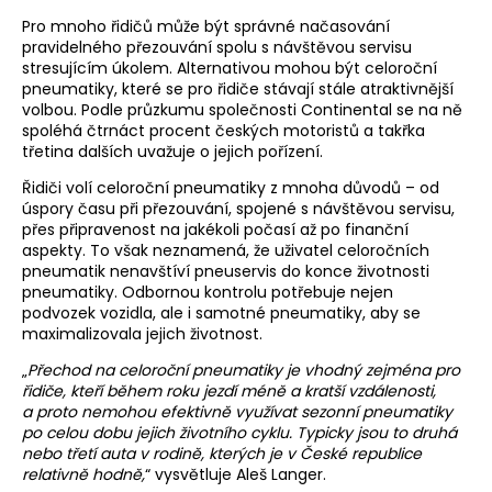
Pro mnoho řidičů může být správné načasování
pravidelného přezouvání spolu s návštěvou servisu
stresujícím úkolem. Alternativou mohou být celoroční
pneumatiky, které se pro řidiče stávají stále atraktivnější
volbou. Podle průzkumu společnosti Continental se na ně
spoléhá čtrnáct procent českých motoristů a takřka
třetina dalších uvažuje o jejich pořízení.
Řidiči volí celoroční pneumatiky z mnoha důvodů – od
úspory času při přezouvání, spojené s návštěvou servisu,
přes připravenost na jakékoli počasí až po finanční
aspekty. To však neznamená, že uživatel celoročních
pneumatik nenavštíví pneuservis do konce životnosti
pneumatiky. Odbornou kontrolu potřebuje nejen
podvozek vozidla, ale i samotné pneumatiky, aby se
maximalizovala jejich životnost.
„
Přechod na celoroční pneumatiky je vhodný zejména pro
řidiče, kteří během roku jezdí méně a kratší vzdálenosti,
a proto nemohou efektivně využívat sezonní pneumatiky
po celou dobu jejich životního cyklu. Typicky jsou to druhá
nebo třetí auta v rodině, kterých je v České republice
relativně hodně,
“ vysvětluje Aleš Langer.