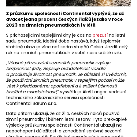
Z průzkumu společnosti Continental vyplývá, že až
dvacet jedna procent českých řidičů jezdilo v roce
2023 na zimních pneumatikách i v létě
.
S přicházejícími teplejšími dny je čas na
přezutí
na letní
sadu pneumatik. Ideální doba nastává, když teploměr
stabilně ukazuje více než sedm stupňů Celsia. Jezdit celý
rok na zimních pneumatikách v sobě nese určité riziko.
„
Včasné přezouvání sezonních pneumatik zvyšuje
bezpečnost jízdy, zlepšuje ovladatelnost vozidla
a prodlužuje životnost pneumatik. Je důležité si uvědomit,
že používání zimních pneumatik v teplejším počasí může
vést k předčasnému opotřebení a k snížení účinnosti
brzdění a ovladatelnosti,
“ vysvětluje Aleš Langer, vedoucí
technického zákaznického servisu společnosti
Continental Barum s.r.o.
Data přitom ukazují, že až 21 % českých řidičů používá
zimní pneumatiky i během letní sezony. Tyto překvapivé
výsledky průzkumu společnosti Continental ukazují na
nepochopení důležitosti a zanedbání správné sezonní
výměny pneumatik. Používání nesprávných pneumatik