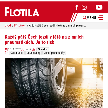
MENU
Úvod
Příspěvky
Každý pátý Čech jezdí v létě na zimních pneumatikách. Je to risk
Každý pátý Čech jezdí v létě na zimních
pneumatikách. Je to risk
10. 4. 2024
martin
Aktuality
Continental
pneumatiky
zimní pneumatiky