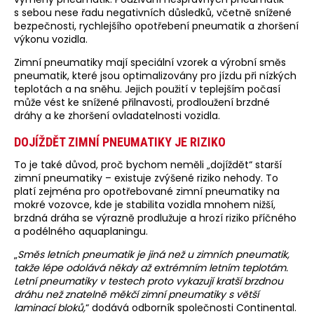
s sebou nese řadu negativních důsledků, včetně snížené
bezpečnosti, rychlejšího opotřebení pneumatik a zhoršení
výkonu vozidla.
Zimní pneumatiky mají speciální vzorek a výrobní směs
pneumatik, které jsou optimalizovány pro jízdu při nízkých
teplotách a na sněhu. Jejich použití v teplejším počasí
může vést ke snížené přilnavosti, prodloužení brzdné
dráhy a ke zhoršení ovladatelnosti vozidla.
DOJÍŽDĚT ZIMNÍ PNEUMATIKY JE RIZIKO
To je také důvod, proč bychom neměli „dojíždět“ starší
zimní pneumatiky – existuje zvýšené riziko nehody. To
platí zejména pro opotřebované zimní pneumatiky na
mokré vozovce, kde je stabilita vozidla mnohem nižší,
brzdná dráha se výrazně prodlužuje a hrozí riziko příčného
a podélného aquaplaningu.
„
Směs letních pneumatik je jiná než u zimních pneumatik,
takže lépe odolává někdy až extrémním letním teplotám.
Letní pneumatiky v testech proto vykazují kratší brzdnou
dráhu než znatelně měkčí zimní pneumatiky s větší
laminací bloků,
“ dodává odborník společnosti Continental.