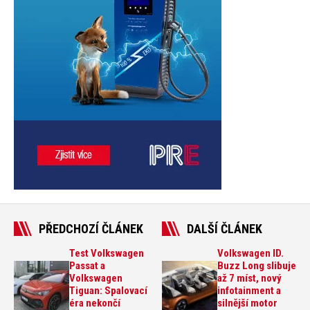
PŘEDCHOZÍ ČLÁNEK
DALŠÍ ČLÁNEK
Test Volkswagen
Volkswagen ID.
Passat a
Buzz Long slibuje
Volkswagen
až 7 míst, nový
Tiguan: Spalovací
infotainment a
éra nekončí
silnější motor