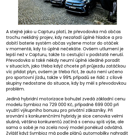
A stejně jako u Capturu platí, že převodovka má občas
trochu neklidný projev, kdy nezařadí úplně hladce a pro
dobití baterie systém občas vyžene motor do otáček
v momentě, kdy to úplně nečekáte. Ovšem utlumení je
lepší než v Capturu, takže to cestující v podstatě neruší.
Převodovka si také někdy neumí úplně ideálně poradit
v situacích, jako třeba když chcete při průjezdu zatáčkou
víc přidat plyn, ovšem je třeba říct, že auto není určeno
pro sportovní jízdu, takže v 99% případů se řidič z cílové
skupiny nedostane do situace, kdy by měl s převodovkou
problém.
Jediná hybridní motorizace bohužel zvedá základní cenu
modelu Symbioz na 729 000 Kč, případně 699 000 při
využití výkupního bonusu pro privátní zákazníky. Při
srovnání s konkurenčními hybridy je sice cenovka velmi
slušná, většina konkurentů začíná s cenou spíš výše, ale
sama o sobě je na zcela nový model poněkud odvážná.
Zvlášť když Symbioz má podle plánů automobilky nahradit