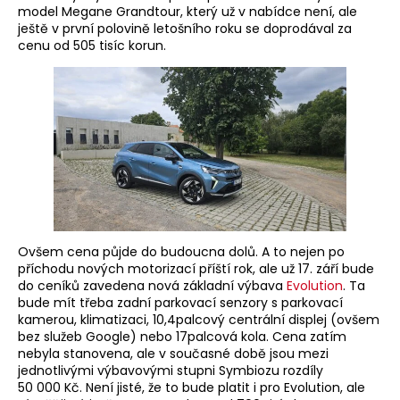
model Megane Grandtour, který už v nabídce není, ale
ještě v první polovině letošního roku se doprodával za
cenu od 505 tisíc korun.
Ovšem cena půjde do budoucna dolů. A to nejen po
příchodu nových motorizací příští rok, ale už 17. září bude
do ceníků zavedena nová základní výbava
Evolution
. Ta
bude mít třeba zadní parkovací senzory s parkovací
kamerou, klimatizaci, 10,4palcový centrální displej (ovšem
bez služeb Google) nebo 17palcová kola. Cena zatím
nebyla stanovena, ale v současné době jsou mezi
jednotlivými výbavovými stupni Symbiozu rozdíly
50 000 Kč. Není jisté, že to bude platit i pro Evolution, ale