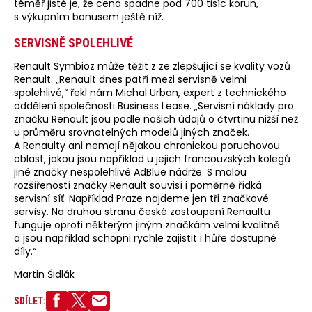
téměř jisté je, že cena spadne pod 700 tisíc korun,
s výkupním bonusem ještě níž.
SERVISNĚ SPOLEHLIVÉ
Renault Symbioz může těžit z ze zlepšující se kvality vozů
Renault. „Renault dnes patří mezi servisně velmi
spolehlivé,“ řekl nám Michal Urban, expert z technického
oddělení společnosti Business Lease. „Servisní náklady pro
značku Renault jsou podle našich údajů o čtvrtinu nižší než
u průměru srovnatelných modelů jiných značek.
A Renaulty ani nemají nějakou chronickou poruchovou
oblast, jakou jsou například u jejich francouzských kolegů
jiné značky nespolehlivé AdBlue nádrže. S malou
rozšířeností značky Renault souvisí i poměrně řídká
servisní síť. Například Praze najdeme jen tři značkové
servisy. Na druhou stranu české zastoupení Renaultu
funguje oproti některým jiným značkám velmi kvalitně
a jsou například schopni rychle zajistit i hůře dostupné
díly.“
Martin Šidlák
SDÍLET: