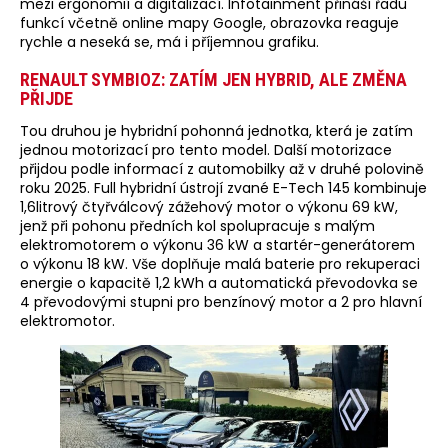
mezi ergonomií a digitalizací. Infotainment přináší řadu
funkcí včetně online mapy Google, obrazovka reaguje
rychle a neseká se, má i příjemnou grafiku.
RENAULT SYMBIOZ: ZATÍM JEN HYBRID, ALE ZMĚNA
PŘIJDE
Tou druhou je hybridní pohonná jednotka, která je zatím
jednou motorizací pro tento model. Další motorizace
přijdou podle informací z automobilky až v druhé polovině
roku 2025. Full hybridní ústrojí zvané E-Tech 145 kombinuje
1,6litrový čtyřválcový zážehový motor o výkonu 69 kW,
jenž při pohonu předních kol spolupracuje s malým
elektromotorem o výkonu 36 kW a startér-generátorem
o výkonu 18 kW. Vše doplňuje malá baterie pro rekuperaci
energie o kapacitě 1,2 kWh a automatická převodovka se
4 převodovými stupni pro benzínový motor a 2 pro hlavní
elektromotor.