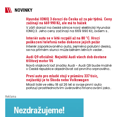
NOVINKY
Hyundai IONIQ 3 dorazí do Česka už za pár týdnů. Ceny
začínají na 669 990 Kč, ale má to háček
V září dorazí na české silnice nový elektrický Hyundai
IONIQ 3. Jeho ceny začínají na 669 990 Kč, ovšem s
využitím značkového financování Hyundai Finance,
případně 529 579 Kč bez DPH pro firemní zákazníky a
Interiér auta se v létě rozpálí až na 80 °C. Hrozí
podnikatele. Ceníková cena zatím není známa.
poškození telefonů nebo dokonce jejich požár
Interiér zaparkovaného auta, zejména palubní deska,
se na přímém slunci může během letních veder
rozpálit až na 80 °C. Takové teploty představují
nebezpečí pro odložené mobilní telefony, powerbanky
Audi Q9 oficiálně: Největší Audi všech dob dostane
nebo notebooky. Můžou urychlit stárnutí baterií,
třílitový motor V6
poškodit elektroniku a ve výjimečných případech i
Nová vlajková loď značky Audi - Audi Q9 bude možné
zvýšit riziko požáru.
v České republice objednávat od prvního srpnového
týdne 2026, kde budou oznámeny také české ceny.
První auto pro mladé stojí v průměru 337 tisíc,
nejčastěji je to Škoda nebo Volkswagen
Mladí lidé ve věku 18 až 26 let si svoje první auto
pořizují prostřednictvím úvěrového financování jako
ojeté. Je to tak u 93,3 % lidí, jen 6,7 % si pořídí nové
auto. Průměrná pořizovací cena vozu dosahuje 337
Reklama
tisíc korun a průměrná financovaná částka
přesahuje 251 tisíc korun. Vyplývá to z dat Leasingu
České spořitelny za posledních 10 let (2016–2026).