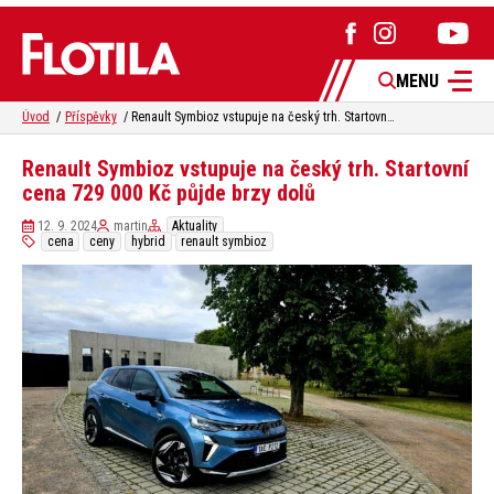
MENU
Úvod
Příspěvky
Renault Symbioz vstupuje na český trh. Startovní cena 729 000 Kč půjde brzy dolů
Renault Symbioz vstupuje na český trh. Startovní
cena 729 000 Kč půjde brzy dolů
12. 9. 2024
martin
Aktuality
cena
ceny
hybrid
renault symbioz