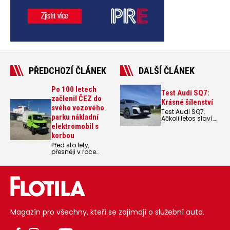
PŘEDCHOZÍ ČLÁNEK
DALŠÍ ČLÁNEK
Po 100 letech
Test Audi SQ7:
začlenil ČEZ do
Krásné šílenství
svého vozového
Test Audi SQ7.
parku nákladní
Ačkoli letos slaví
už 9 let na trhu,
elektromobil s
patří Audi Q7
korbou
společně se
Před sto lety,
sourozeneckým
přesněji v roce
Audi Q8 mezi dva
1923, používali
nejprodávanější
čeští energetici
modely značky na
nákladní
českém trhu.
elektromobil k
Vrcholnou
dopravě
motorizací je stále
materiálu při
benzínový
výstavbě vodní
osmiválec.
elektrárny
Magazín pro všechny, kteří se zajímají o služební auta.
v pojizerském
Spálově. Nyní se
malý užitkový