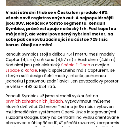
V nižší střední třídě se v Česku loni prodalo 49%
všech nově registrovaných aut. A nejpopulárnější
jsou SUV. Nováček v tomto segmentu, Renault
Symbioz, právě vstupuje na český trh. Pod kapotou
má jediný, ale velmi povedený hybridní motor, na
sobě pak cenovku začínající na částce 729 tisíc
korun. Obojí se změní.
Renault Symbioz stojí s délkou 4,41 metru mezi modely
Captur (4,2 m) a Arkana (4,57 m) s Australem (4,51 m).
Nad nimi jsou pak elektrický
Scénic E-Tech
a dvojice
Espace
a
Rafale
. Nejvíc společného má s Capturem, se
kterým sdílí design čelní masky, interiér, pohonnou
jednotku i posuvnou zadní lavici. Jen zavazadlový prostor
je větší – 492 až 624 litrů.
Renault Symbioz už jsme si mohli vyzkoušet na
prvních zahraničních jízdách
. Vyzvdvihnout můžeme
hlavně dvě věci. Od verze Techno je Symbioz vybaven
multimediálním systémem OpenR Link s integrovanými
službami Google, který na centrální na výšku orientované
obrazovce o úhlopříčce 10,4″ přináší rozumný kompromis