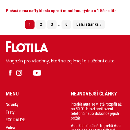
Plošná cena nafty klesla oproti minulému týdnu o 1 Kč na litr
1
2
3
…
6
Další stránka »
Magazín pro všechny, kteří se zajímají o služební auta.
MENU
NEJNOVĚJŠÍ ČLÁNKY
Interiér auta se v létě rozpálí až
Novinky
na 80 °C. Hrozí poškození
Testy
telefonů nebo dokonce jejich
požár
ECO RALLYE
Audi Q9 oficiálně: Největší Audi
Videa