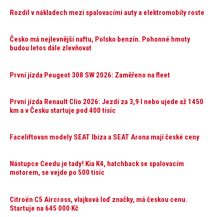
Rozdíl v nákladech mezi spalovacími auty a elektromobily roste
Česko má nejlevnější naftu, Polsko benzín. Pohonné hmoty
budou letos dále zlevňovat
První jízda Peugeot 308 SW 2026: Zaměřeno na fleet
První jízda Renault Clio 2026: Jezdí za 3,9 l nebo ujede až 1450
km a v Česku startuje pod 400 tisíc
Faceliftovan modely SEAT Ibiza a SEAT Arona mají české ceny
Nástupce Ceedu je tady! Kia K4, hatchback se spalovacím
motorem, se vejde po 500 tisíc
Citroën C5 Aircross, vlajková loď značky, má českou cenu.
Startuje na 645 000 Kč