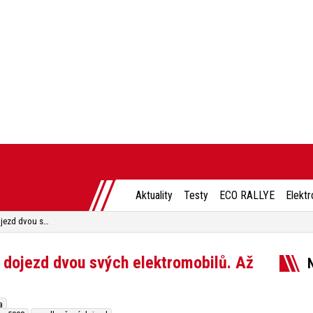
Aktuality
Testy
ECO RALLYE
Elektr
Peugeot razantně prodlužuje dojezd dvou svých elektromobilů. Až na 700 kilometrů
 dojezd dvou svých elektromobilů. Až
a