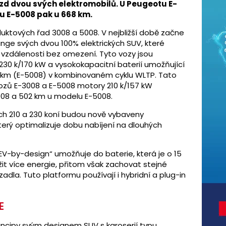
zd dvou svých elektromobilů. U Peugeotu E-
u E-5008 pak u 668 km.
uktových řad 3008 a 5008. V nejbližší době začne
nge svých dvou 100% elektrických SUV, které
vzdálenosti bez omezení. Tyto vozy jsou
0 k/170 kW a vysokokapacitní baterií umožňující
8 km (E-5008) v kombinovaném cyklu WLTP. Tato
ozů E-3008 a E-5008 motory 210 k/157 kW
08 a 502 km u modelu E-5008.
ch 210 a 230 koní budou nově vybaveny
který optimalizuje dobu nabíjení na dlouhých
-by-design“ umožňuje do baterie, která je o 15
žit více energie, přitom však zachovat stejné
adla. Tuto platformu používají i hybridní a plug-in
E
incipy svým designem SUV s karoserií typu