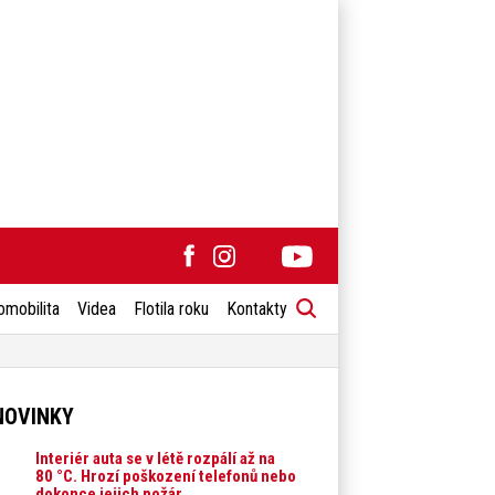
omobilita
Videa
Flotila roku
Kontakty
NOVINKY
Interiér auta se v létě rozpálí až na
80 °C. Hrozí poškození telefonů nebo
dokonce jejich požár