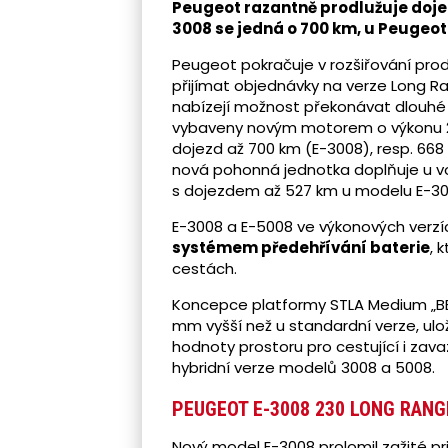
Peugeot razantně prodlužuje doje
3008 se jedná o 700 km, u Peugeot
Peugeot pokračuje v rozšiřování prod
přijímat objednávky na verze Long Ra
nabízejí možnost překonávat dlouhé 
vybaveny novým motorem o výkonu 23
dojezd až 700 km (E-3008), resp. 66
nová pohonná jednotka doplňuje u v
s dojezdem až 527 km u modelu E-30
E-3008 a E-5008 ve výkonových verzí
systémem předehřívání baterie
, 
cestách.
Koncepce platformy STLA Medium „BEV
mm vyšší než u standardní verze, ulo
hodnoty prostoru pro cestující i zavaz
hybridní verze modelů 3008 a 5008.
PEUGEOT E-3008 230 LONG RANG
Nový model E-3008 prolomil zažité pr