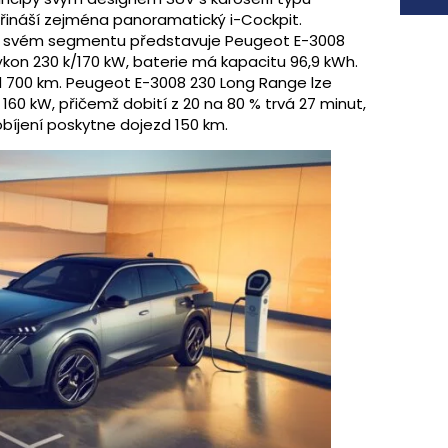
přináší zejména panoramatický i-Cockpit.
ve svém segmentu představuje Peugeot E-3008
ýkon 230 k/170 kW, baterie má kapacitu 96,9 kWh.
 700 km. Peugeot E-3008 230 Long Range lze
 160 kW, přičemž dobití z 20 na 80 % trvá 27 minut,
íjení poskytne dojezd 150 km.