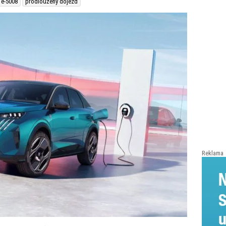
 e-5008
prodloužený dojezd
Reklama