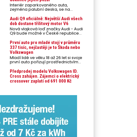
Interiér zaparkovaného auta,
zejména palubní deska, se na
přímém slunci může během letních
veder rozpálit až na 80 °C. Takové
Audi Q9 oficiálně: Největší Audi všech
teploty představují nebezpečí pro
dob dostane třílitový motor V6
odložené mobilní telefony,
Nová vlajková loď značky Audi - Audi
powerbanky nebo notebooky. Můžou
Q9 bude možné v České republice
urychlit stárnutí baterií, poškodit
objednávat od prvního srpnového
elektroniku a ve výjimečných
týdne 2026, kde budou oznámeny
První auto pro mladé stojí v průměru
případech i zvýšit riziko požáru.
také české ceny.
337 tisíc, nejčastěji je to Škoda nebo
Volkswagen
Mladí lidé ve věku 18 až 26 let si svoje
první auto pořizují prostřednictvím
úvěrového financování jako ojeté. Je
to tak u 93,3 % lidí, jen 6,7 % si pořídí
Předprodej modelu Volkswagen ID.
nové auto. Průměrná pořizovací
Cross zahájen. Zájemci o elektrický
cena vozu dosahuje 337 tisíc korun a
crossover zaplatí od 691 000 Kč
průměrná financovaná částka
přesahuje 251 tisíc korun. Vyplývá to z
dat Leasingu České spořitelny za
posledních 10 let (2016–2026).