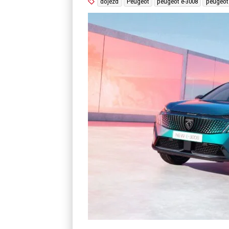
dojezd
Peugeot
peugeot e-3008
peugeot