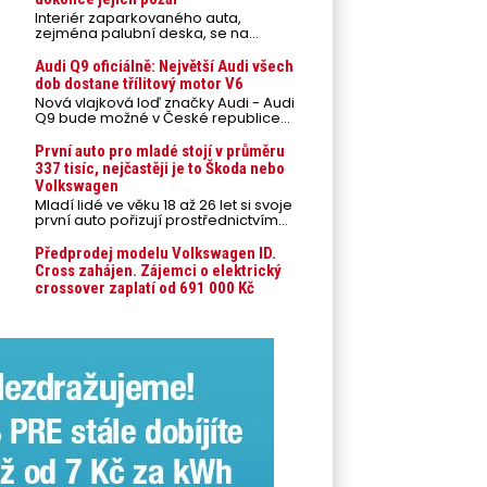
Interiér zaparkovaného auta,
zejména palubní deska, se na
přímém slunci může během letních
veder rozpálit až na 80 °C. Takové
Audi Q9 oficiálně: Největší Audi všech
teploty představují nebezpečí pro
dob dostane třílitový motor V6
odložené mobilní telefony,
Nová vlajková loď značky Audi - Audi
powerbanky nebo notebooky. Můžou
Q9 bude možné v České republice
urychlit stárnutí baterií, poškodit
objednávat od prvního srpnového
elektroniku a ve výjimečných
týdne 2026, kde budou oznámeny
První auto pro mladé stojí v průměru
případech i zvýšit riziko požáru.
také české ceny.
337 tisíc, nejčastěji je to Škoda nebo
Volkswagen
Mladí lidé ve věku 18 až 26 let si svoje
první auto pořizují prostřednictvím
úvěrového financování jako ojeté. Je
to tak u 93,3 % lidí, jen 6,7 % si pořídí
Předprodej modelu Volkswagen ID.
nové auto. Průměrná pořizovací
Cross zahájen. Zájemci o elektrický
cena vozu dosahuje 337 tisíc korun a
crossover zaplatí od 691 000 Kč
průměrná financovaná částka
přesahuje 251 tisíc korun. Vyplývá to z
dat Leasingu České spořitelny za
posledních 10 let (2016–2026).