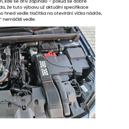
am, kde se dřív zapínalo – pokud se dobře
da, že tuto výbavu už aktuální specifikace
no hned vedle tlačítka na otevírání víčka nádrže,
“ nemáčkli vedle.