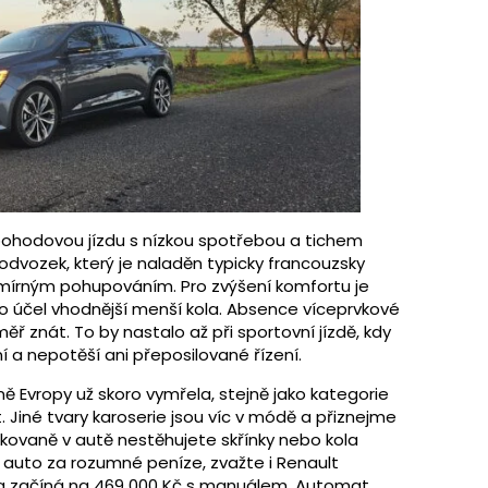
 pohodovou jízdu s nízkou spotřebou a tichem
 podvozek, který je naladěn typicky francouzsky
mírným pohupováním. Pro zvýšení komfortu je
ento účel vhodnější menší kola. Absence víceprvkové
měř znát. To by nastalo až při sportovní jízdě, kdy
ní a nepotěší ani přeposilované řízení.
ě Evropy už skoro vymřela, stejně jako kategorie
t. Jiné tvary karoserie jsou víc v módě a přiznejme
opakovaně v autě nestěhujete skřínky nebo kola
auto za rozumné peníze, zvažte i Renault
 začíná na 469 000 Kč s manuálem. Automat