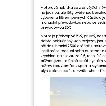
Motorová nabídka se z dřívějších ně
na jedinou, ale léty ověřenou benzíno
vybavena filtrem pevných částic a je
manuální převodovkou nebo se sed
převodovkou EDC.
Motor je překvapivě živý, pružný, nezt
dobře odhlučněný. Jen rozjezdy jsou s
někde u hranici 2500 otáček. Papírovo
jestli máte manuál nebo automat a n
Zrychlení na stovku za 9,6, resp. 9,8 
běžnou jízdu to úplně stačí. Systém 
režimy Eco, Comfort, Sport a MySen
plyn trošku zostřit a zvýšit tuhost říze