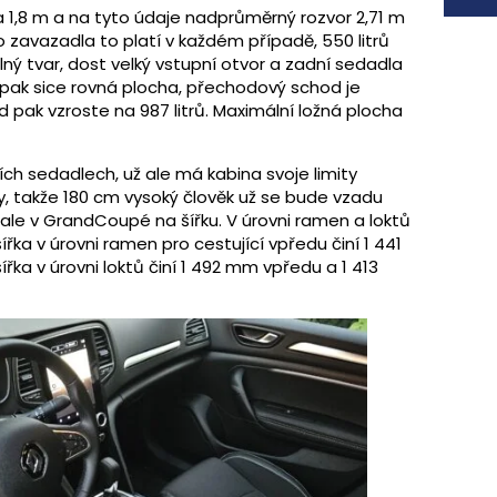
a 1,8 m a na tyto údaje nadprůměrný rozvor 2,71 m
ro zavazadla to platí v každém případě, 550 litrů
lný tvar, dost velký vstupní otvor a zadní sedadla
 pak sice rovná plocha, přechodový schod je
d pak vzroste na 987 litrů. Maximální ložná plocha
ích sedadlech, už ale má kabina svoje limity
y, takže 180 cm vysoký člověk už se bude vzadu
 ale v GrandCoupé na šířku. V úrovni ramen a loktů
řka v úrovni ramen pro cestující vpředu činí 1 441
řka v úrovni loktů činí 1 492 mm vpředu a 1 413