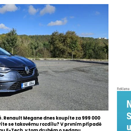
Reklama
 Renault Megane dnes koupíte za 999 000
ivíte se takovému rozdílu? V prvním případě
nu E-Tech, v tom druhém o sedanu