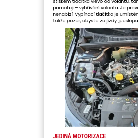
stiskem tlačítka vlevo od volantu, t
pamatuji – vyhřívání volantu. Je prav
nenabízí. Vypínací tlačítko je umístě
takže pozor, abyste za jízdy „poslepu
JEDINÁ MOTORIZACE