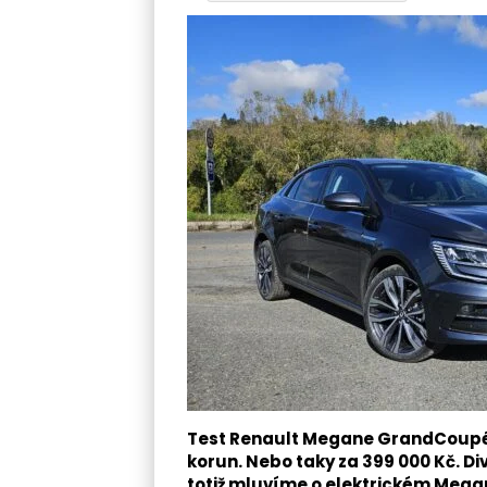
Test Renault Megane GrandCoupé.
korun. Nebo taky za 399 000 Kč. D
totiž mluvíme o elektrickém Mega