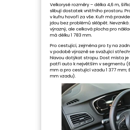
Velkorysé rozměry – délka 4,6 m, šířk
slibují dostatek vnitřního prostoru. P
v kufru hovoří za vše. Kufr má pravide
jdou bez problémů sklápět. Nevzniká
výrazný, ale celková plocha pro nákla
má délku 1 783 mm.
Pro cestující, zejména pro ty na zadn
v podobě výrazně se svažující střech
hlavou dotýkat stropu. Dost místa je
patří auto k největším v segmentu (ší
mm a pro cestující vzadu 1 377 mm; ší
mm vzadu).