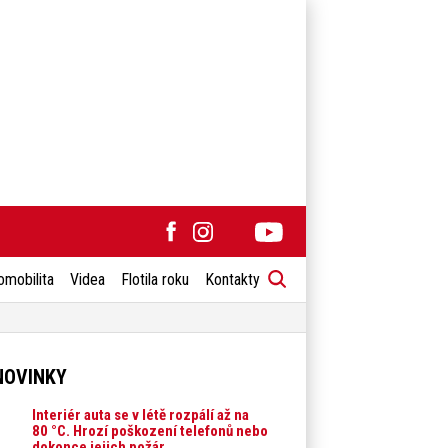
omobilita
Videa
Flotila roku
Kontakty
NOVINKY
Interiér auta se v létě rozpálí až na
80 °C. Hrozí poškození telefonů nebo
dokonce jejich požár