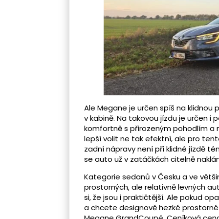
Ale Megane je určen spíš na klidnou
v kabině. Na takovou jízdu je určen i
komfortně s přirozeným pohodlím a 
lepší volit ne tak efektní, ale pro t
zadní nápravy není při klidné jízdě té
se auto už v zatáčkách citelně naklá
Kategorie sedanů v Česku a ve většin
prostorných, ale relativně levných au
si, že jsou i praktičtější. Ale pokud 
a chcete designově hezké prostorné 
Megane GrandCoupé. Ceníková cena