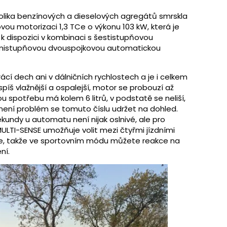
kolika benzínových a dieselových agregátů smrskla
vou motorizaci 1,3 TCe o výkonu 103 kW, která je
 k dispozici v kombinaci s šestistupňovou
mistupňovou dvouspojkovou automatickou
rácí dech ani v dálničních rychlostech a je i celkem
píš vlažnější a ospalejší, motor se probouzí až
u spotřebu má kolem 6 litrů, v podstatě se neliší,
ení problém se tomuto číslu udržet na dohled.
sekundy u automatu není nijak oslnivé, ale pro
MULTI-SENSE umožňuje volit mezi čtyřmi jízdními
se, takže ve sportovním módu můžete reakce na
ní.