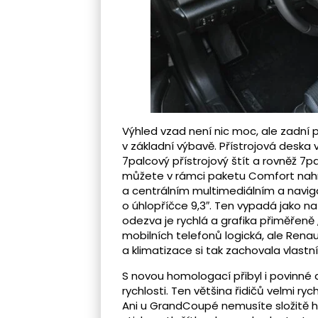
Výhled vzad není nic moc, ale zadní 
v základní výbavě. Přístrojová deska
7palcový přístrojový štít a rovněž 7pa
můžete v rámci paketu Comfort nahra
a centrálním multimediálním a navig
o úhlopříčce 9,3″. Ten vypadá jako n
odezva je rychlá a grafika přiměřeně
mobilních telefonů logická, ale Rena
a klimatizace si tak zachovala vlastní
S novou homologací přibyl i povinné
rychlosti. Ten většina řidičů velmi r
Ani u GrandCoupé nemusíte složitě h