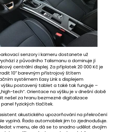
parkovací senzory i kameru dostanete už
 vychází z původního Talismanu a dominuje jí
lcový centrální displej. Za příplatek 20 000 Kč je
dit 10″ barevným přístrojový štítem
ačním systémem Easy Link s displejem
a výšku postavený tablet a také tak funguje –
 „high-tech“. Orientace na výšku je v dnešní době
ult nešel za hranu bezmezné digitalizace
 panel fyzických tlačítek.
 asistent akustického upozorňování na překročení
ychle vypíná. Řada automobilek jim to zjednodušuje.
ledat v menu, ale dá se to snadno udělat dvojím