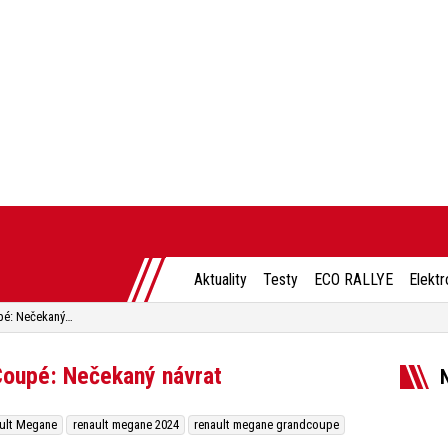
Aktuality
Testy
ECO RALLYE
Elektr
Test Renault Megane GrandCoupé: Nečekaný návrat
oupé: Nečekaný návrat
ult Megane
renault megane 2024
renault megane grandcoupe