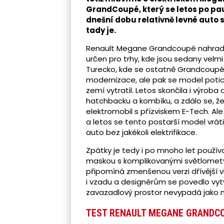
GrandCoupé, který se letos po pau
dnešní dobu relativně levné auto 
tady je.
Renault Megane Grandcoupé nahradil 
určen pro trhy, kde jsou sedany velmi
Turecko, kde se ostatně Grandcoupé 
modernizace, ale pak se model potic
zemí vytratil. Letos skončila i výrob
hatchbacku a kombíku, a zdálo se, že
elektromobil s přízviskem E-Tech. A
a letos se tento postarší model vráti
auto bez jakékoli elektrifikace.
Zpátky je tedy i po mnoho let použív
maskou s komplikovanými světlomet
připomíná zmenšenou verzi dřívější v
i vzadu a designérům se povedlo vytvo
zavazadlový prostor nevypadá jako 
TEST RENAULT MEGANE GRANDCOU