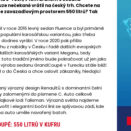
ze nečekaně vrátil na český trh. Chcete na
se zavazadlovým prostorem 550 litrů? Tak
v roce 2016 levný sedan Fluence a byl primárně
 populární karosářskou variantou, jako třeba
dodnes vyrábí. V roce 2020 pak přišla
hu z nabídky v Česku i řadě dalších evropských
a dalších karosářských variant Meganu, tedy
 toto tradiční jméno bude pokračovat už jen jako
le výroba sedanu GrandCoupé v Turecku stále běží
l o do Česka a chce oslovit zákazníky, hledající
aný výrazný design Renaultů s dominantní čelní
y zalomenými do písmene C. Auto celkově
lajkové lodi Talisman. Výrazná světla najdeme
řit i elegantní boční linii se splývavou zádí, kde
na auto uměle navařený batoh.
PÉ: 550 LITRŮ V KUFRU