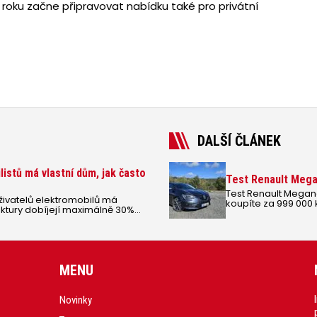
o roku začne připravovat nabídku také pro privátní
DALŠÍ ČLÁNEK
istů má vlastní dům, jak často
Test Renault Mega
Test Renault Mega
uživatelů elektromobilů má
koupíte za 999 000 
ruktury dobíjejí maximálně 30%
takovému rozdílu?
MENU
Novinky