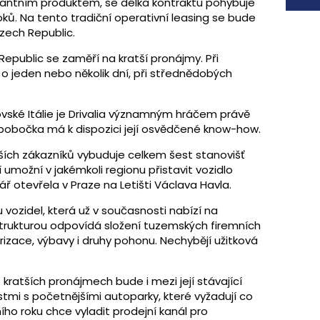
inantním produktem, se délka kontraktu pohybuje
 roků. Na tento tradiční operativní leasing se bude
Czech Republic.
Republic se zaměří na kratší pronájmy. Při
o jeden nebo několik dní, při střednědobých
ské Itálie je Drivalia významným hráčem právě
 pobočka má k dispozici její osvědčené know-how.
lších zákazníků vybuduje celkem šest stanovišť
 umožní v jakémkoli regionu přistavit vozidlo
ář otevřela v Praze na Letišti Václava Havla.
u vozidel, která už v současnosti nabízí na
strukturou odpovídá složení tuzemských firemních
izace, výbavy i druhy pohonu. Nechybějí užitková
ratších pronájmech bude i mezi její stávající
tmi s početnějšími autoparky, které vyžadují co
šního roku chce vyladit prodejní kanál pro