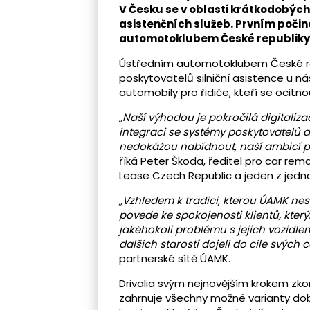
V Česku se v oblasti krátkodobýc
asistenčních služeb. Prvním poči
automotoklubem České republiky
Ústředním automotoklubem České re
poskytovatelů silniční asistence u ná
automobily pro řidiče, kteří se ocitn
„Naší výhodou je pokročilá digitali
integraci se systémy poskytovatelů a
nedokážou nabídnout, naší ambicí pr
říká Peter Škoda, ředitel pro car rem
Lease Czech Republic a jeden z jednat
„Vzhledem k tradici, kterou ÚAMK nes
povede ke spokojenosti klientů, kter
jakéhokoli problému s jejich vozidlem
dalších starostí dojeli do cíle svých c
partnerské sítě ÚAMK.
Drivalia svým nejnovějším krokem zko
zahrnuje všechny možné varianty doby