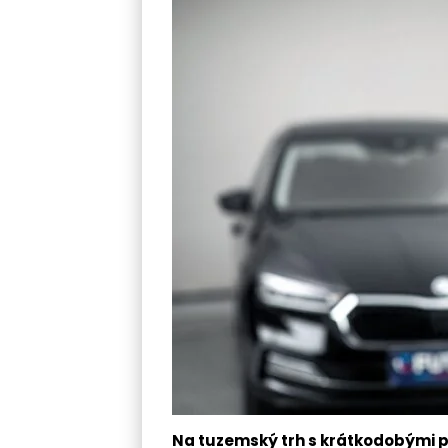
Na tuzemský trh s krátkodobými p