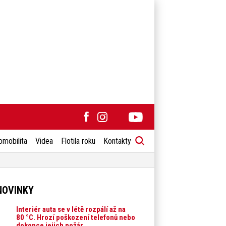
omobilita
Videa
Flotila roku
Kontakty
NOVINKY
Interiér auta se v létě rozpálí až na
80 °C. Hrozí poškození telefonů nebo
dokonce jejich požár