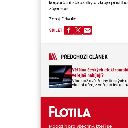
korporátní zákazníky a zkraje příštíh
zájemce.
Zdroj: Drivalia
SDÍLET:
PŘEDCHOZÍ ČLÁNEK
Většina českých elektromobil
veřejně nabíjejí?
Více než dvě třetiny českých 
vlastní dům, z veřejné infrast
energie ročně.
Magazín pro všechny, kteří se