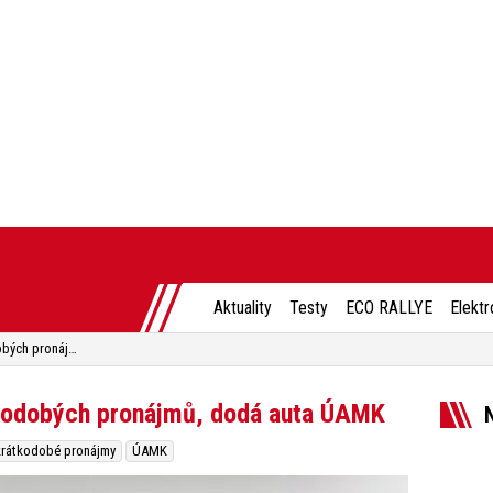
Aktuality
Testy
ECO RALLYE
Elektr
Drivalia vstupuje na trh krátkodobých pronájmů, dodá auta ÚAMK
átkodobých pronájmů, dodá auta ÚAMK
krátkodobé pronájmy
ÚAMK