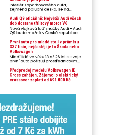
Interiér zaparkovaného auta,
zejména palubní deska, se na
přímém slunci může během letních
veder rozpálit až na 80 °C. Takové
Audi Q9 oficiálně: Největší Audi všech
teploty představují nebezpečí pro
dob dostane třílitový motor V6
odložené mobilní telefony,
Nová vlajková loď značky Audi - Audi
powerbanky nebo notebooky. Můžou
Q9 bude možné v České republice
urychlit stárnutí baterií, poškodit
objednávat od prvního srpnového
elektroniku a ve výjimečných
týdne 2026, kde budou oznámeny
První auto pro mladé stojí v průměru
případech i zvýšit riziko požáru.
také české ceny.
337 tisíc, nejčastěji je to Škoda nebo
Volkswagen
Mladí lidé ve věku 18 až 26 let si svoje
první auto pořizují prostřednictvím
úvěrového financování jako ojeté. Je
to tak u 93,3 % lidí, jen 6,7 % si pořídí
Předprodej modelu Volkswagen ID.
nové auto. Průměrná pořizovací
Cross zahájen. Zájemci o elektrický
cena vozu dosahuje 337 tisíc korun a
crossover zaplatí od 691 000 Kč
průměrná financovaná částka
přesahuje 251 tisíc korun. Vyplývá to z
dat Leasingu České spořitelny za
posledních 10 let (2016–2026).