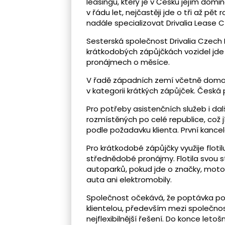
leasingu, který je v Česku jejím dom
v řádu let, nejčastěji jde o tři až pět
nadále specializovat Drivalia Lease 
Sesterská společnost Drivalia Czech 
krátkodobých zápůjčkách vozidel jde 
pronájmech o měsíce.
V řadě západních zemí včetně domov
v kategorii krátkých zápůjček. Česká
Pro potřeby asistenčních služeb i da
rozmístěných po celé republice, což jí
podle požadavku klienta. První kancel
Pro krátkodobé zápůjčky využije flotil
střednědobé pronájmy. Flotila svou 
autoparků, pokud jde o značky, motor
auta ani elektromobily.
Společnost očekává, že poptávka po k
klientelou, především mezi společnos
nejflexibilnější řešení. Do konce leto