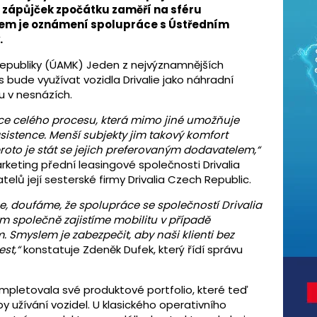
h zápůjček zpočátku zaměří na sféru
nem je oznámení spolupráce s Ústředním
.
publiky (ÚAMK) Jeden z nejvýznamnějších
s bude využívat vozidla Drivalie jako náhradní
ou v nesnázích.
zace celého procesu, která mimo jiné umožňuje
sistence. Menší subjekty jim takový komfort
oto je stát se jejich preferovaným dodavatelem,“
arketing přední leasingové společnosti Drivalia
elů její sesterské firmy Drivalia Czech Republic.
e, doufáme, že spolupráce se společností Drivalia
ým společně zajistíme mobilitu v případě
. Smyslem je zabezpečit, aby naši klienti bez
est,“
konstatuje Zdeněk Dufek, který řídí správu
mpletovala své produktové portfolio, které teď
 užívání vozidel. U klasického operativního