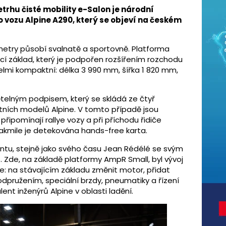
trhu čisté mobility e-Salon je národní
 vozu Alpine A290, který se objeví na českém
metry působí svalnatě a sportovně. Platforma
cí základ, který je podpořen rozšířením rozchodu
elmi kompaktní: délka 3 990 mm, šířka 1 820 mm,
telným podpisem, který se skládá ze čtyř
tních modelů Alpine. V tomto případě jsou
připomínají rallye vozy a při příchodu řidiče
jakmile je detekována hands-free karta.
ntu, stejně jako svého času Jean Rédélé se svým
Zde, na základě platformy AmpR Small, byl vývoj
ne: na stávajícím základu změnit motor, přidat
odpružením, speciální brzdy, pneumatiky a řízení
t inženýrů Alpine v oblasti ladění.