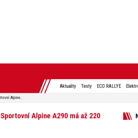
Aktuality
Testy
ECO RALLYE
Elektr
Elektromobil má už i Alpine. Sportovní Alpine A290 má až 220 koní
. Sportovní Alpine A290 má až 220