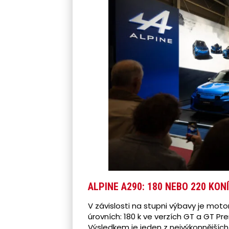
ALPINE A290: 180 NEBO 220 KONÍ
V závislosti na stupni výbavy je mot
úrovních: 180 k ve verzích GT a GT P
Výsledkem je jeden z nejvýkonnějšíc