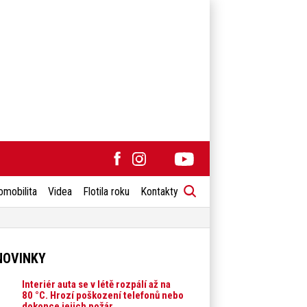
omobilita
Videa
Flotila roku
Kontakty
NOVINKY
Interiér auta se v létě rozpálí až na
80 °C. Hrozí poškození telefonů nebo
dokonce jejich požár