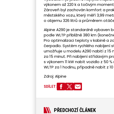
výkonem až 220 k a točivým moment
Zároveň byl zachován komfort a pra
městského vozu, který měří 3,99 me
o objemu 326 litrů a průměrem otáče
Alpine A290 je standardně vybaven b
podle WLTP přibližně 380 km (koneč
Pro optimalizaci teploty v kabině a 
čerpadlo. Systém rychlého nabíjení
umožňuje u modelu A290 nabití z 15 
za 15 minut. Při nabíjení střídavým
s výkonem 11 kW nabít vozidlo z 50 %
WLTP za 1 hodinu, případně nabít z 10
Zdroj: Alpine
SDÍLET:
PŘEDCHOZÍ ČLÁNEK