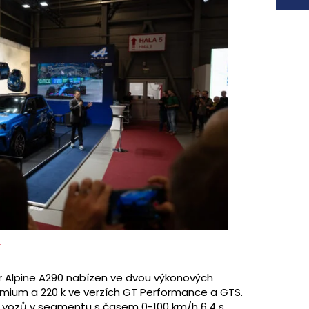
or Alpine A290 nabízen ve dvou výkonových
remium a 220 k ve verzích GT Performance a GTS.
h vozů v segmentu s časem 0-100 km/h 6,4 s,