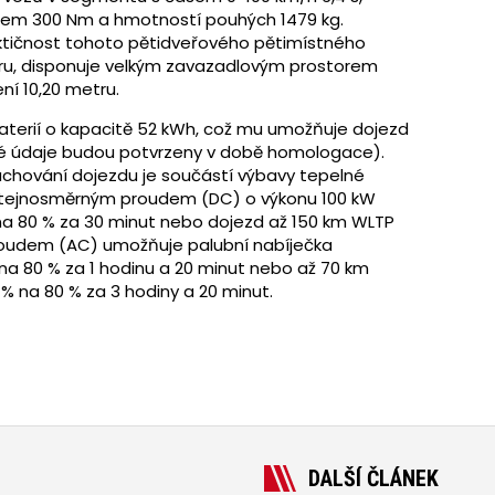
em 300 Nm a hmotností pouhých 1479 kg.
ktičnost tohoto pětidveřového pětimístného
tru, disponuje velkým zavazadlovým prostorem
ní 10,20 metru.
aterií o kapacitě 52 kWh, což mu umožňuje dojezd
né údaje budou potvrzeny v době homologace).
zachování dojezdu je součástí výbavy tepelné
 stejnosměrným proudem (DC) o výkonu 100 kW
na 80 % za 30 minut nebo dojezd až 150 km WLTP
 proudem (AC) umožňuje palubní nabíječka
 na 80 % za 1 hodinu a 20 minut nebo až 70 km
 % na 80 % za 3 hodiny a 20 minut.
DALŠÍ ČLÁNEK