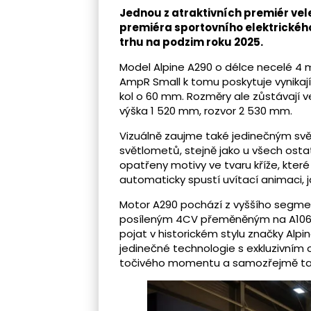
Jednou z atraktivních premiér vele
premiéra sportovního elektrického
trhu na podzim roku 2025.
Model Alpine A290 o délce necelé 4 
AmpR Small k tomu poskytuje vynikají
kol o 60 mm. Rozměry ale zůstávají v
výška 1 520 mm, rozvor 2 530 mm.
Vizuálně zaujme také jedinečným svě
světlometů, stejně jako u všech osta
opatřeny motivy ve tvaru kříže, které 
automaticky spustí uvítací animaci, 
Motor A290 pochází z vyššího segme
posíleným 4CV přeměněným na A106. 
pojat v historickém stylu značky Alpi
jedinečné technologie s exkluzivním 
točivého momentu a samozřejmě talen