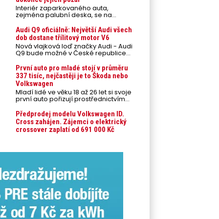
Interiér zaparkovaného auta,
zejména palubní deska, se na
přímém slunci může během letních
veder rozpálit až na 80 °C. Takové
Audi Q9 oficiálně: Největší Audi všech
teploty představují nebezpečí pro
dob dostane třílitový motor V6
odložené mobilní telefony,
Nová vlajková loď značky Audi - Audi
powerbanky nebo notebooky. Můžou
Q9 bude možné v České republice
urychlit stárnutí baterií, poškodit
objednávat od prvního srpnového
elektroniku a ve výjimečných
týdne 2026, kde budou oznámeny
První auto pro mladé stojí v průměru
případech i zvýšit riziko požáru.
také české ceny.
337 tisíc, nejčastěji je to Škoda nebo
Volkswagen
Mladí lidé ve věku 18 až 26 let si svoje
první auto pořizují prostřednictvím
úvěrového financování jako ojeté. Je
to tak u 93,3 % lidí, jen 6,7 % si pořídí
Předprodej modelu Volkswagen ID.
nové auto. Průměrná pořizovací
Cross zahájen. Zájemci o elektrický
cena vozu dosahuje 337 tisíc korun a
crossover zaplatí od 691 000 Kč
průměrná financovaná částka
přesahuje 251 tisíc korun. Vyplývá to z
dat Leasingu České spořitelny za
posledních 10 let (2016–2026).