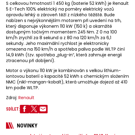
S celkovou hmotností 1 450 kg (baterie 52 kWh) je Renault
5 E-Tech 100% elektrický na poměry elektrický vozů
opravdu lehký a zároveň těží z nízkého těžiště. Bude
nabízen s nejvýkonnějším motorem při uvedení na trh,
který disponuje výkonem 110 kW (150 k) a okamžitě
dostupným točivým momentem 245 Nm. Z 0 na 100
km/h zrychlí za 8 sekund a z 80 na 120 km/h za 6,1
sekundy. Jeho maximální rychlost je elektronicky
omezena na 150 km/h a spotřeba paliva podle WLTP činí
14,9 kWh (tzv. spotřeba „plug-in“, která zahrnuje energii
ztracenou při dobíjení).
Motor o výkonu 110 kW je kombinován s velkou lithium-
iontovou baterií o kapacitě 52 kWh s chemickým složením
NMC (nikl-mangan-kobalt), která umožňuje dojezd až 410
km podle WLTP.
Zdroj:
Renault
SDÍLET:
NOVINKY