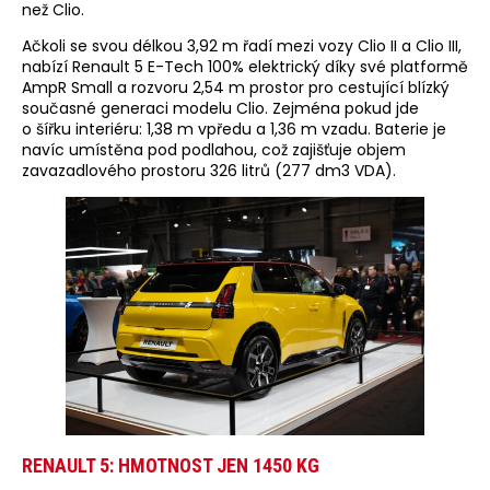
než Clio.
Ačkoli se svou délkou 3,92 m řadí mezi vozy Clio II a Clio III,
nabízí Renault 5 E-Tech 100% elektrický díky své platformě
AmpR Small a rozvoru 2,54 m prostor pro cestující blízký
současné generaci modelu Clio. Zejména pokud jde
o šířku interiéru: 1,38 m vpředu a 1,36 m vzadu. Baterie je
navíc umístěna pod podlahou, což zajišťuje objem
zavazadlového prostoru 326 litrů (277 dm3 VDA).
RENAULT 5: HMOTNOST JEN 1450 KG