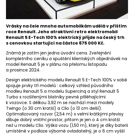
Vrásky na čele mnoha automobilkám udělá v příštím
roce Renault. Jeho atraktivní retro elektromobil
Renault 5 E-Tech 100% elektrický přijde na český trh
s cenovkou startující na částce 675 000 Kč.
Známá je zatím jen jedna úvodní cena. Zveřejnění
kompletního ceníku a spuštění klientských objednávek na
model Renault 5 je v plánu na přelomu listopadu
a prosince 2024.
Design elektrického modelu Renault 5 E-Tech 100% v sobě
spojuje prvky tří modelů : celkový vzhled původního
modleu Renault 5 a modelu Supercinq a styl Renault 5
Turbo s rozšířenými blatníky pevně přiléhajícími
k vozovce. S délkou 3,92 m se nachází mezi modely
Twingo (o 30 cm kratší) a Clio (o 13 cm delší).
Optimalizovaný rozvor (2,54 m) s velmi krátkými převisy
slibuje dobrý vnitřní prostor, přitom je jen o 4 cm kratší
než u modelu Clio. Výška vozu (1,50 m), který je díky baterii
umístěné v podlaze výborně ovladatelný, je o 6 cm vyšší