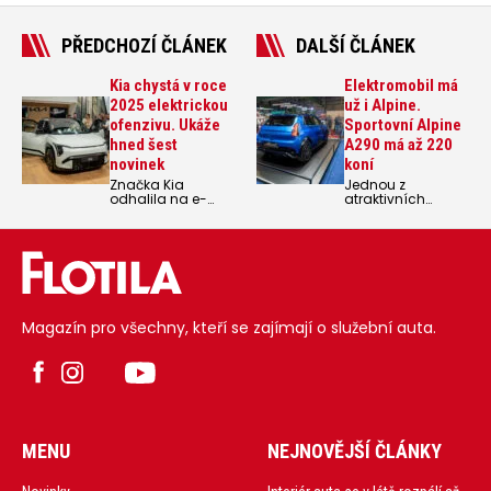
PŘEDCHOZÍ ČLÁNEK
DALŠÍ ČLÁNEK
Kia chystá v roce
Elektromobil má
2025 elektrickou
už i Alpine.
ofenzivu. Ukáže
Sportovní Alpine
hned šest
A290 má až 220
novinek
koní
Značka Kia
Jednou z
odhalila na e-
atraktivních
Salonu své další
premiér veletrhu
plány v
čisté mobility e-
elektromobilitě.
Salon je národní
Modely Niro EV,
premiéra
EV6, EV6 GT a EV9
sportovního
doplnilo letos na
elektrického vozu
podzim
Alpine A290, který
kompaktní SUV
se objeví na
Magazín pro všechny, kteří se zajímají o služební auta.
s označením EV3,
českém trhu na
které se veřejnosti
podzim roku 2025.
poprvé představilo
právě veletrhu e-
Salon. V roce 2025
se Kia chystá na
český trh uvést
další čtyři nové
typy elektromobilů
MENU
NEJNOVĚJŠÍ ČLÁNKY
a vstoupit do
zcela nového
segmentu lehkých