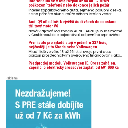
Interiér auta se v létě rozpálí až na 80 °C. Hrozí
poškození telefonů nebo dokonce jejich požár
Interiér zaparkovaného auta, zejména palubní deska,
se na přímém slunci může během letních veder
rozpálit až na 80 °C. Takové teploty představují
nebezpečí pro odložené mobilní telefony, powerbanky
Audi Q9 oficiálně: Největší Audi všech dob dostane
nebo notebooky. Můžou urychlit stárnutí baterií,
třílitový motor V6
poškodit elektroniku a ve výjimečných případech i
Nová vlajková loď značky Audi - Audi Q9 bude možné
zvýšit riziko požáru.
v České republice objednávat od prvního srpnového
týdne 2026, kde budou oznámeny také české ceny.
První auto pro mladé stojí v průměru 337 tisíc,
nejčastěji je to Škoda nebo Volkswagen
Mladí lidé ve věku 18 až 26 let si svoje první auto
pořizují prostřednictvím úvěrového financování jako
ojeté. Je to tak u 93,3 % lidí, jen 6,7 % si pořídí nové
auto. Průměrná pořizovací cena vozu dosahuje 337
Předprodej modelu Volkswagen ID. Cross zahájen.
tisíc korun a průměrná financovaná částka
Zájemci o elektrický crossover zaplatí od 691 000 Kč
přesahuje 251 tisíc korun. Vyplývá to z dat Leasingu
České spořitelny za posledních 10 let (2016–2026).
Reklama