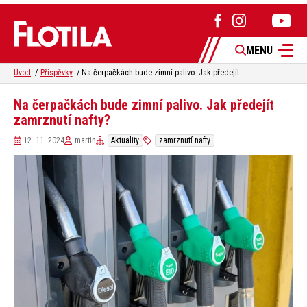
MENU
Úvod
Příspěvky
Na čerpačkách bude zimní palivo. Jak předejít zamrznutí nafty?
Na čerpačkách bude zimní palivo. Jak předejít
zamrznutí nafty?
12. 11. 2024
martin
Aktuality
zamrznutí nafty