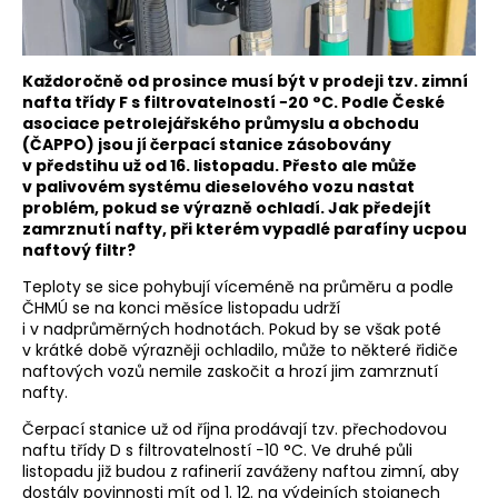
Každoročně od prosince musí být v prodeji tzv. zimní
nafta třídy F s filtrovatelností −20 °C. Podle České
asociace petrolejářského průmyslu a obchodu
(ČAPPO) jsou jí čerpací stanice zásobovány
v předstihu už od 16. listopadu. Přesto ale může
v palivovém systému dieselového vozu nastat
problém, pokud se výrazně ochladí. Jak předejít
zamrznutí nafty, při kterém vypadlé parafíny ucpou
naftový filtr?
Teploty se sice pohybují víceméně na průměru a podle
ČHMÚ se na konci měsíce listopadu udrží
i v nadprůměrných hodnotách. Pokud by se však poté
v krátké době výrazněji ochladilo, může to některé řidiče
naftových vozů nemile zaskočit a hrozí jim zamrznutí
nafty.
Čerpací stanice už od října prodávají tzv. přechodovou
naftu třídy D s filtrovatelností −10 °C. Ve druhé půli
listopadu již budou z rafinerií zaváženy naftou zimní, aby
dostály povinnosti mít od 1. 12. na výdejních stojanech