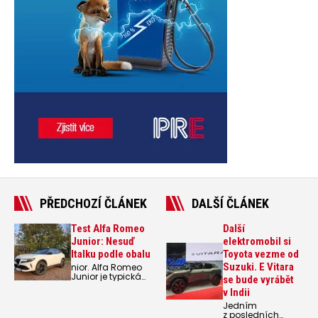
PŘEDCHOZÍ ČLÁNEK
DALŠÍ ČLÁNEK
Test Alfa Romeo
Další
Junior: Nesuď
elektromobil si
Italku podle obalu
Toyota vezme od
Suzuki. E Vitara
nior. Alfa Romeo
Junior je typická
se bude vyrábět
Alfa posledních
v Indii
let. I přes určitá
omezení a
Jedním
nedokonalosti
z posledních