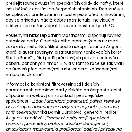
předejít rovněž využitím speciálních aditiv do nafty, které
jsou běžné k dostání na čerpacích stanicích. Doporučuje
se aplikovat předepsané množství ještě před tankováním,
aby se přísada v nádrži dobře rozmíchala. Individuální
aditivací je možné zlepšit filtrovatelnost nafty o 5 °C.
Posílenými nízkoteplotními vlastnostmi disponují rovněž
prémiové nafty. Obecně obliba prémiových paliv mezi
zákazníky roste. Například podle nákupní aliance Axigon,
která je autorizovaným distributorem tankovacích karet
Shell a EuroOil, činí podíl prémiových paliv na celkovém
odběru pohonných hmot 13 % a v tomto roce se tak vrátil
na úroveň před cenovými turbulencemi způsobenými
válkou na Ukrajině.
Informaci o konkrétní filtrovatelnosti i dalších
parametrech prémiové nafty získáte na čerpací stanici,
případně na webových stránkách petrolejářské
společnosti.
„Žádný standard parametrů paliva, které se
pod různými obchodními názvy označuje jako prémiové,
totiž neexistuje,“
říká Damir Duraković, generální ředitel
Axigonu a dodává:
„Prémiové nafty mají vylepšené
provozní parametry, protože obsahují detergenční,
antioxidační, mazivostní a protikorozní aditiva i přísady na