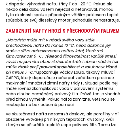
k dispozici výhradně naftu třídy F do −20 °C. Pokud ale
někdo delší dobu vozem nejezdil a netankoval, mohou
tyto okolnosti spolu s případným větším poklesem teplot
způsobit, že svůj dieselový motor jednoduše nenastartuje.
ZAMRZNUTÍ NAFTY HROZÍ S PŘECHODOVÝM PALIVEM
„Motorista může mít v nádrži svého vozu stále
přechodovou naftu do mínus 10 °C, nebo dokonce její
směs s dříve natankovanou naftou letní, která má
filtrovatelnost 0 °C. Výsledná filtrovatelnost vzniklé směsi
závisí na poměru obou složek. Konkrétní obsah nádrže tak
může ztratit svoji provozní spolehlivost a zatuhnout klidně
při mínus 7 °C,“
upozorňuje Václav Loula, tiskový mluvčí
ČAPPO, který doporučuje načerpat začátkem prosince
maximální množství zimní nafty třídy F. Situaci podle něj
může rovněž zkomplikovat voda v palivovém systému
nebo dlouho neměněný palivový filtr. Právě ten je vhodné
před zimou vyměnit. Pokud nafta zamrzne, většinou se
neobejdeme bez odborné pomoci.
Ve skutečnosti nafta nezamrzá doslova, ale parafíny v ní
obsažené vytvářejí při nízkých teplotách krystalky, kvůli
kterým se při určité teplotě ucpe palivový filtr. Tomu lze