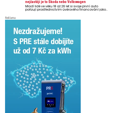
nejčastěji je to Škoda nebo Volkswagen
Mladí lidé ve věku 18 až 26 let si svoje první auto
pořizují prostřednictvím úvěrového financování jako
ojeté. Je to tak u 93,3 % lidí, jen 6,7 % si pořídí nové
auto. Průměrná pořizovací cena vozu dosahuje 337
Reklama
tisíc korun a průměrná financovaná částka
přesahuje 251 tisíc korun. Vyplývá to z dat Leasingu
České spořitelny za posledních 10 let (2016–2026).