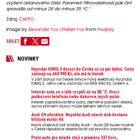
zvýšení cetanového čísla. Parametr filtrovatelnosti pak činí
zpravidla od mínus 26 do mínus 35 °C.“
Zdroj:
ČAPPO
Image by
Alexander Fox | PlaNet Fox
from
Pixabay
SDÍLET:
NOVINKY
Hyundai IONIQ 3 dorazí do Česka už za pár týdnů. Ceny
začínají na 669 990 Kč, ale má to háček
V září dorazí na české silnice nový elektrický Hyundai
IONIQ 3. Jeho ceny začínají na 669 990 Kč, ovšem s
využitím značkového financování Hyundai Finance,
případně 529 579 Kč bez DPH pro firemní zákazníky a
Interiér auta se v létě rozpálí až na 80 °C. Hrozí
podnikatele. Ceníková cena zatím není známa.
poškození telefonů nebo dokonce jejich požár
Interiér zaparkovaného auta, zejména palubní deska,
se na přímém slunci může během letních veder
rozpálit až na 80 °C. Takové teploty představují
nebezpečí pro odložené mobilní telefony, powerbanky
Audi Q9 oficiálně: Největší Audi všech dob dostane
nebo notebooky. Můžou urychlit stárnutí baterií,
třílitový motor V6
poškodit elektroniku a ve výjimečných případech i
Nová vlajková loď značky Audi - Audi Q9 bude možné
zvýšit riziko požáru.
v České republice objednávat od prvního srpnového
týdne 2026, kde budou oznámeny také české ceny.
První auto pro mladé stojí v průměru 337 tisíc,