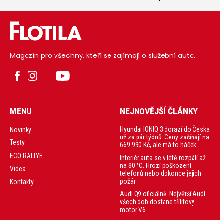
dané technickým
výrobců, kteří
základem
dosud neměli
koncernu
v nabídce
Stellantis vzniklo
elektromobil, bylo
auto, které s
Suzuki. I tahle
příbuznými vozy
poslední bašta
na první pohled
ale padla a Suzuki
spojuje jen pár
bude nový
tlačítek. Ale hlavně
Magazín pro všechny, kteří se zajímají o služební auta.
elektrický model
slibuje být
nazvaný e Vitara
nejsportovnějším
rovnou vyrábět i
autem své třídy.
pro Toyotu.
MENU
NEJNOVĚJŠÍ ČLÁNKY
Hyundai IONIQ 3 dorazí do Česka
Novinky
už za pár týdnů. Ceny začínají na
Testy
669 990 Kč, ale má to háček
ECO RALLYE
Interiér auta se v létě rozpálí až
na 80 °C. Hrozí poškození
Videa
telefonů nebo dokonce jejich
požár
Kontakty
Audi Q9 oficiálně: Největší Audi
všech dob dostane třílitový
motor V6