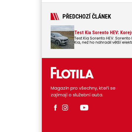
PŘEDCHOZÍ ČLÁNEK
Test Kia Sorento HEV: Korej
Test Kia Sorento HEV. Sorento
Kia, než ho nahradil větší elek
Magazín pro všechny, kteří se
zajímají o služební auta.