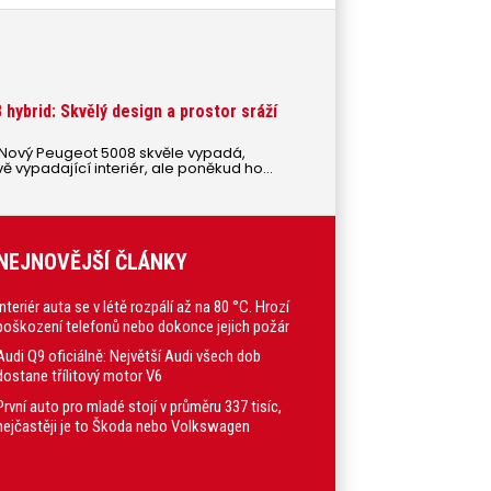
hybrid: Skvělý design a prostor sráží
 Nový Peugeot 5008 skvěle vypadá,
 vypadající interiér, ale poněkud ho
hlavně nabídka motorů.
NEJNOVĚJŠÍ ČLÁNKY
Interiér auta se v létě rozpálí až na 80 °C. Hrozí
poškození telefonů nebo dokonce jejich požár
Audi Q9 oficiálně: Největší Audi všech dob
dostane třílitový motor V6
První auto pro mladé stojí v průměru 337 tisíc,
nejčastěji je to Škoda nebo Volkswagen