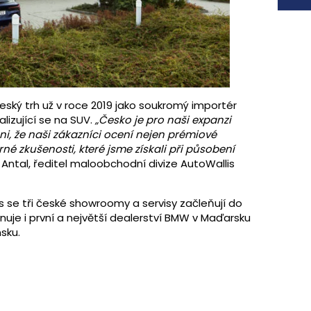
eský trh už v roce 2019 jako soukromý importér
lizující se na SUV.
„Česko je pro naši expanzi
i, že naši zákazníci ocení nejen prémiové
é zkušenosti, které jsme získali při působení
 Antal, ředitel maloobchodní divize AutoWallis
 se tři české showroomy a servisy začleňují do
rnuje i první a největší dealerství BMW v Maďarsku
sku.