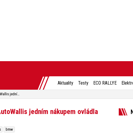
Aktuality
Testy
ECO RALLYE
Elektr
BMW má nového prodejce, AutoWallis jedním nákupem ovládla 13% trhu
utoWallis jedním nákupem ovládla
s
bmw