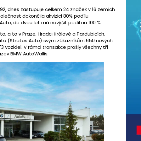
992, dnes zastupuje celkem 24 značek v 16 zemích
olečnost dokončila akvizici 80% podílu
uto, do dvou let má navýšit podíl na 100 %.
a, a to v Praze, Hradci Králové a Pardubicích.
uto (Stratos Auto) svým zákazníkům 650 nových
73 vozidel. V rámci transakce prošly všechny tři
ázev BMW AutoWallis.