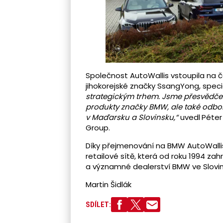
Společnost AutoWallis vstoupila na č
jihokorejské značky SsangYong, specia
strategickým trhem. Jsme přesvědčen
produkty značky BMW, ale také odborn
v Maďarsku a Slovinsku,“
uvedl
Péter
Group.
Díky přejmenování na BMW AutoWallis
retailové sítě, která od roku 1994 zah
a významné dealerství BMW ve Slovin
Martin Šidlák
SDÍLET: