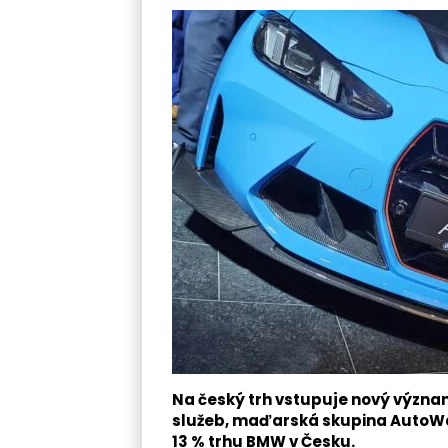
Na český trh vstupuje nový význam
služeb, maďarská skupina AutoWal
13 % trhu BMW v Česku.