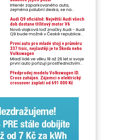
Interiér zaparkovaného auta,
zejména palubní deska, se na
přímém slunci může během letních
veder rozpálit až na 80 °C. Takové
Audi Q9 oficiálně: Největší Audi všech
teploty představují nebezpečí pro
dob dostane třílitový motor V6
odložené mobilní telefony,
Nová vlajková loď značky Audi - Audi
powerbanky nebo notebooky. Můžou
Q9 bude možné v České republice
urychlit stárnutí baterií, poškodit
objednávat od prvního srpnového
elektroniku a ve výjimečných
týdne 2026, kde budou oznámeny
První auto pro mladé stojí v průměru
případech i zvýšit riziko požáru.
také české ceny.
337 tisíc, nejčastěji je to Škoda nebo
Volkswagen
Mladí lidé ve věku 18 až 26 let si svoje
první auto pořizují prostřednictvím
úvěrového financování jako ojeté. Je
to tak u 93,3 % lidí, jen 6,7 % si pořídí
Předprodej modelu Volkswagen ID.
nové auto. Průměrná pořizovací
Cross zahájen. Zájemci o elektrický
cena vozu dosahuje 337 tisíc korun a
crossover zaplatí od 691 000 Kč
průměrná financovaná částka
přesahuje 251 tisíc korun. Vyplývá to z
dat Leasingu České spořitelny za
posledních 10 let (2016–2026).