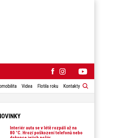
omobilita
Videa
Flotila roku
Kontakty
NOVINKY
Interiér auta se v létě rozpálí až na
80 °C. Hrozí poškození telefonů nebo
dokonce jejich požár