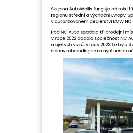
Skupina AutoWallis funguje od roku 1
regionu střední a východní Evropy. Sp
v autorizovaném dealerství BMW NC A
Pod NC Auto spadala tři prodejní míst
V roce 2022 dodala společnost NC A
a ojetých vozů, v roce 2023 to bylo 3
salony rebrandingem a nyní nesou n