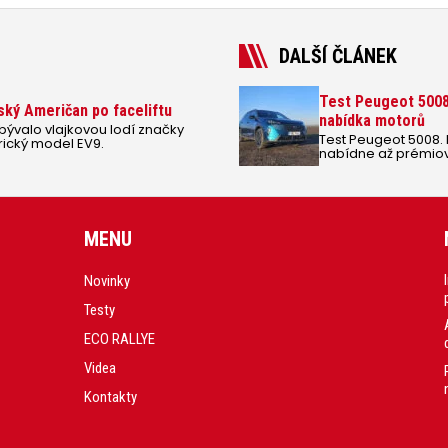
DALŠÍ ČLÁNEK
Test Peugeot 5008 
ský Američan po faceliftu
nabídka motorů
 bývalo vlajkovou lodí značky
Test Peugeot 5008.
trický model EV9.
nabídne až prémiově
brzdí ergonomie a 
MENU
Novinky
Testy
ECO RALLYE
Videa
Kontakty