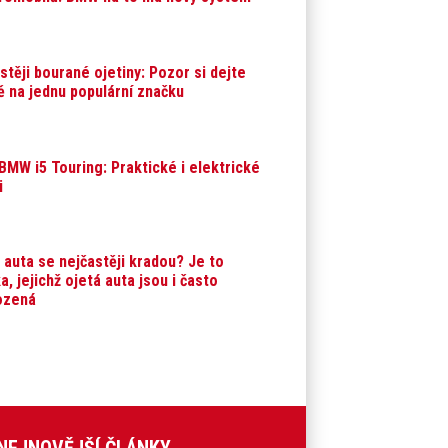
stěji bourané ojetiny: Pozor si dejte
ě na jednu populární značku
BMW i5 Touring: Praktické i elektrické
i
 auta se nejčastěji kradou? Je to
a, jejichž ojetá auta jsou i často
ozená
NEJNOVĚJŠÍ ČLÁNKY