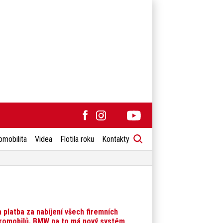
omobilita
Videa
Flotila roku
Kontakty
 platba za nabíjení všech firemních
romobilů. BMW na to má nový systém