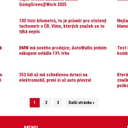
GoingGreen@Work 2025
103 tisíc kilometrů, to je průměr pro stočený
Nejča
tachometr v ČR. Víme, kterých značek se to
hlavn
týká nejvíc
ak
BMW má nového prodejce, AutoWallis jedním
Test 
nákupem ovládla 13% trhu
komb
ro
352 lidí už má schválenou dotaci na
Která
é
elektromobil, první si už auto převzal
značk
pošk
1
2
3
Další stránka »
MENU