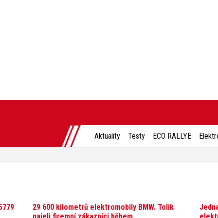
Aktuality
Testy
ECO RALLYE
Elektr
 5779
29 600 kilometrů elektromobily BMW. Tolik
Jedna
najeli firemní zákazníci během
elekt