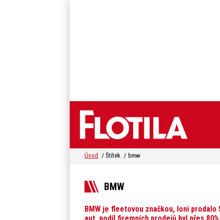
Úvod
Štítek
bmw
BMW
BMW je fleetovou značkou, loni prodalo
aut, podíl firemních prodejů byl přes 80%