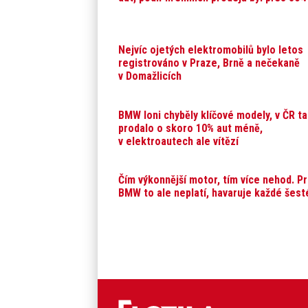
Nejvíc ojetých elektromobilů bylo letos
registrováno v Praze, Brně a nečekaně
v Domažlicích
BMW loni chyběly klíčové modely, v ČR t
prodalo o skoro 10% aut méně,
v elektroautech ale vítězí
Čím výkonnější motor, tím více nehod. P
BMW to ale neplatí, havaruje každé šest