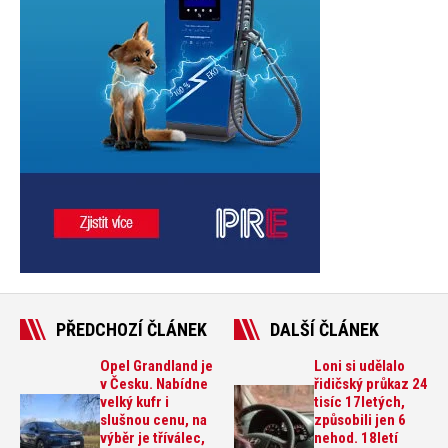
PŘEDCHOZÍ ČLÁNEK
DALŠÍ ČLÁNEK
Opel Grandland je
Loni si udělalo
v Česku. Nabídne
řidičský průkaz 24
velký kufr i
tisíc 17letých,
slušnou cenu, na
způsobili jen 6
výběr je tříválec,
nehod. 18letí