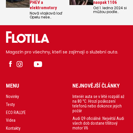
PHEV a
naopak 1106
elektromotory
Od 1. ledna 2024 si
můžou podle
Nová vlajková loď
novely silničního
Opelu nese
zákona udělat
staronové jméno
řidičský průkaz už
Opel Grandland.
lidé v 17 letech,
Nabídne
kteří až do
povedený design,
plnoletosti musí
světla s více než
jezdit s mentorem.
50 000 LED
Překvapil velký
elementy, 560 litrů
zájem mladých o
zavazadlového
řidičák, ale taky
Magazín pro všechny, kteří se zajímají o služební auta.
prostoru, cenovku
dramatický rozdíl
od 769 900 Kč se
mezi přestupky a
solidní výbavou.
nehodami, které
zavinili 17letí a jen
o rok starší řidiči.
MENU
NEJNOVĚJŠÍ ČLÁNKY
Interiér auta se v létě rozpálí až
Novinky
na 80 °C. Hrozí poškození
Testy
telefonů nebo dokonce jejich
požár
ECO RALLYE
Audi Q9 oficiálně: Největší Audi
Videa
všech dob dostane třílitový
motor V6
Kontakty