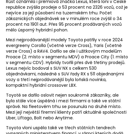
Růst oznámila i prémiová značka Lexus, která loni v České
republice zvýšila prodeje o 53 procent na 2326 vozů, což je
nejvíce za její působení na tuzemském trhu. Počet
zákaznických objednávek se v minulém roce zvýšil o 34
procent na 1901 aut. Přes 95 procent prodávaných vozů
mělo úsporný hybridní pohon.
Mezi nejprodávanější modely Toyota patřily v roce 2024
evergreeny Corolla (včetně verze Cross), Yaris (včetně
verze Cross) a RAV4. Dařilo se ale i užitkovým modelům
Proace (2. místo v segmentu MDV) a Proace City (1. místo
v segmentu CDV). Hybridy tvořili přes dvě třetiny prodejů.
Lexus nejvíc bodoval s SUV NX s celkem 530
objednávkami, následně s SUV řady RX s 511 objednanými
vozy a třetí nejprodávanější byla loňská novinka,
kompaktní hybridní crossover LBX.
Toyotě se dařilo oslovit nejen soukromé zákazníky, ale
byla stále více úspěšná i mezi firmami a také ve státní
správě. Na fleetovém trhu se posunula na druhé místo.
Mezi její největší firemní klienty patří aktuálně společnosti
Uber, Liftago, Bolt nebo Anytime.
Toyota vloni uspěla také ve třech státních tendrech
vypsaných ministerstvem financí, v rámci kterých dodá