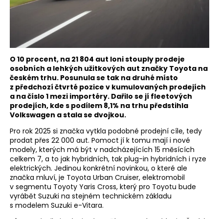
O 10 procent, na 21 804 aut loni stouply prodeje
osobních a lehkých užitkových aut značky Toyota na
českém trhu. Posunula se tak na druhé místo
z předchozí čtvrté pozice v kumulovaných prodejích
a na číslo 1 mezi importéry. Dařilo se jí fleetových
prodejích, kde s podílem 8,1% na trhu předstihla
Volkswagen a stala se dvojkou.
Pro rok 2025 si značka vytkla podobné prodejní cíle, tedy
prodat přes 22 000 aut. Pomoct jí k tomu mají i nové
modely, kterých má být v nadcházejících 15 měsících
celkem 7, a to jak hybridních, tak plug-in hybridních i ryze
elektrických. Jedinou konkrétní novinkou, o které ale
značka mluví, je Toyota Urban Cruiser, elektromobil
v segmentu Toyoty Yaris Cross, který pro Toyotu bude
vyrábět Suzuki na stejném technickém základu
s modelem Suzuki e-Vitara.