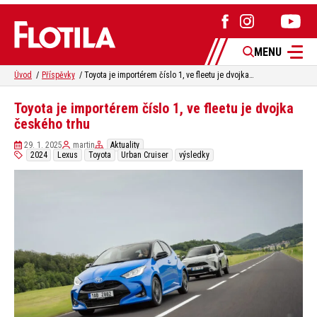
MENU
Úvod
Příspěvky
Toyota je importérem číslo 1, ve fleetu je dvojka českého trhu
Toyota je importérem číslo 1, ve fleetu je dvojka
českého trhu
29. 1. 2025
martin
Aktuality
2024
Lexus
Toyota
Urban Cruiser
výsledky