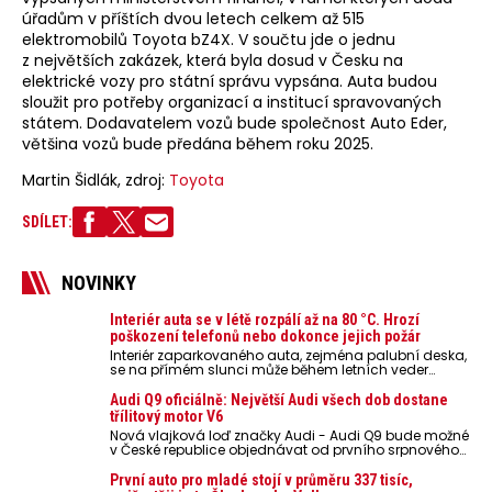
úřadům v příštích dvou letech celkem až 515
elektromobilů Toyota bZ4X. V součtu jde o jednu
z největších zakázek, která byla dosud v Česku na
elektrické vozy pro státní správu vypsána. Auta budou
sloužit pro potřeby organizací a institucí spravovaných
státem. Dodavatelem vozů bude společnost Auto Eder,
většina vozů bude předána během roku 2025.
Martin Šidlák, zdroj:
Toyota
SDÍLET:
NOVINKY
Interiér auta se v létě rozpálí až na 80 °C. Hrozí
poškození telefonů nebo dokonce jejich požár
Interiér zaparkovaného auta, zejména palubní deska,
se na přímém slunci může během letních veder
rozpálit až na 80 °C. Takové teploty představují
nebezpečí pro odložené mobilní telefony, powerbanky
Audi Q9 oficiálně: Největší Audi všech dob dostane
nebo notebooky. Můžou urychlit stárnutí baterií,
třílitový motor V6
poškodit elektroniku a ve výjimečných případech i
Nová vlajková loď značky Audi - Audi Q9 bude možné
zvýšit riziko požáru.
v České republice objednávat od prvního srpnového
týdne 2026, kde budou oznámeny také české ceny.
První auto pro mladé stojí v průměru 337 tisíc,