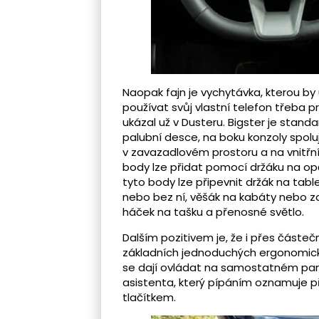
Naopak fajn je vychytávka, kterou by 
používat svůj vlastní telefon třeba p
ukázal už v Dusteru. Bigster je stan
palubní desce, na boku konzoly spolu
v zavazadlovém prostoru a na vnitřní
body lze přidat pomocí držáku na opěrk
tyto body lze připevnit držák na tabl
nebo bez ní, věšák na kabáty nebo zař
háček na tašku a přenosné světlo.
Dalším pozitivem je, že i přes částečn
základních jednoduchých ergonomický
se dají ovládat na samostatném panel
asistenta, který pípáním oznamuje př
tlačítkem.