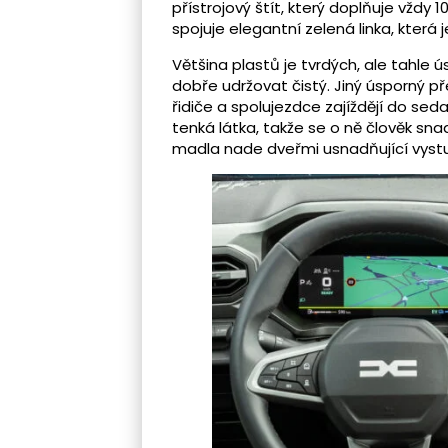
přístrojový štít, který doplňuje vždy 1
spojuje elegantní zelená linka, která
Většina plastů je tvrdých, ale tahle 
dobře udržovat čistý. Jiný úsporný př
řidiče a spolujezdce zajíždějí do seda
tenká látka, takže se o ně člověk s
madla nade dveřmi usnadňující vyst