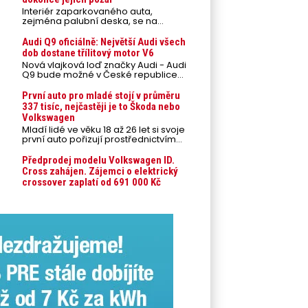
Interiér zaparkovaného auta,
zejména palubní deska, se na
přímém slunci může během letních
veder rozpálit až na 80 °C. Takové
Audi Q9 oficiálně: Největší Audi všech
teploty představují nebezpečí pro
dob dostane třílitový motor V6
odložené mobilní telefony,
Nová vlajková loď značky Audi - Audi
powerbanky nebo notebooky. Můžou
Q9 bude možné v České republice
urychlit stárnutí baterií, poškodit
objednávat od prvního srpnového
elektroniku a ve výjimečných
týdne 2026, kde budou oznámeny
První auto pro mladé stojí v průměru
případech i zvýšit riziko požáru.
také české ceny.
337 tisíc, nejčastěji je to Škoda nebo
Volkswagen
Mladí lidé ve věku 18 až 26 let si svoje
první auto pořizují prostřednictvím
úvěrového financování jako ojeté. Je
to tak u 93,3 % lidí, jen 6,7 % si pořídí
Předprodej modelu Volkswagen ID.
nové auto. Průměrná pořizovací
Cross zahájen. Zájemci o elektrický
cena vozu dosahuje 337 tisíc korun a
crossover zaplatí od 691 000 Kč
průměrná financovaná částka
přesahuje 251 tisíc korun. Vyplývá to z
dat Leasingu České spořitelny za
posledních 10 let (2016–2026).