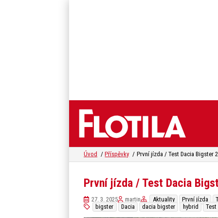
Úvod
Příspěvky
První jízda / Test Dacia Bigs
27. 3. 2025
martin
Aktuality
První jízda
bigster
Dacia
dacia bigster
hybrid
Test