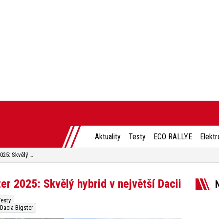
Aktuality
Testy
ECO RALLYE
Elektr
První jízda / Test Dacia Bigster 2025: Skvělý hybrid v největší Dacii
ter 2025: Skvělý hybrid v největší Dacii
Testy
 Dacia Bigster