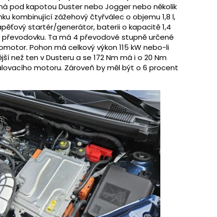
 má pod kapotou Duster nebo Jogger nebo několik
ku kombinující zážehový čtyřválec o objemu 1,8 l,
pěťový startér/generátor, baterii o kapacitě 1,4
u převodovku. Ta má 4 převodové stupně určené
romotor. Pohon má celkový výkon 115 kW nebo-li
nější než ten v Dusteru a se 172 Nm má i o 20 Nm
ovacího motoru. Zároveň by měl být o 6 procent