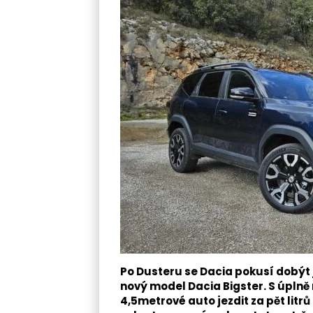
Po Dusteru se Dacia pokusí dobýt j
nový model Dacia Bigster. S úpln
4,5metrové auto jezdit za pět litrů