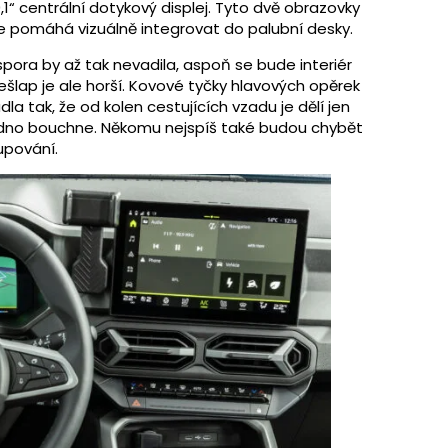
0,1“ centrální dotykový displej. Tyto dvě obrazovky
 je pomáhá vizuálně integrovat do palubní desky.
úspora by až tak nevadila, aspoň se bude interiér
ešlap je ale horší. Kovové tyčky hlavových opěrek
dla tak, že od kolen cestujících vzadu je dělí jen
nadno bouchne. Někomu nejspíš také budou chybět
upování.