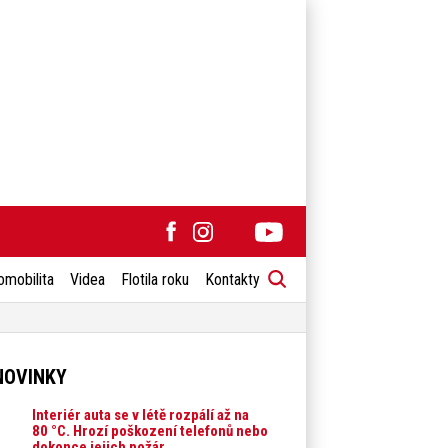
omobilita
Videa
Flotila roku
Kontakty
NOVINKY
Interiér auta se v létě rozpálí až na
80 °C. Hrozí poškození telefonů nebo
dokonce jejich požár