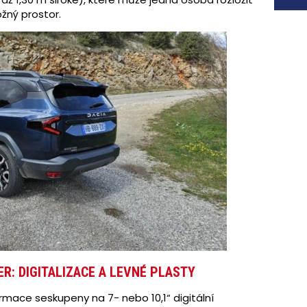
žný prostor.
ER: DIGITALIZACE A LEVNÉ PLASTY
ormace seskupeny na 7- nebo 10,1“ digitální