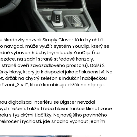
u škodovky nazvali Simply Clever. Kdo by chtěl
ro navigaci, může využít systém YouClip, který se
dardně vybaven 5 úchytnými body YouClip (na
jezdce, na zadní straně středové konzoly,
 straně dveří zavazadlového prostoru). Další 2
y hlavy, který je k dispozici jako příslušenství. Na
et, držák na chytrý telefon s indukční nabíječkou
ízení „3 v 1“, které kombinuje držák na nápoje,
ou digitalizaci interiéru se Bigster nevzdal
ch řešení, takže třeba hlavní funkce klimatizace
u s fyzickými tlačítky. Nejnovějšího povinného
ekročení rychlosti, jde snadno vypnout jedním