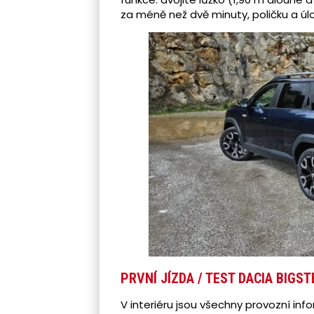
za méně než dvě minuty, poličku a úlo
PRVNÍ JÍZDA / TEST DACIA BIGST
V interiéru jsou všechny provozní inf