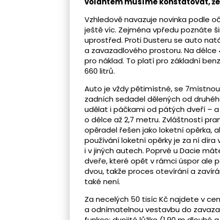
volantem musíme konstatovat, že jd
Vzhledově navazuje novinka podle oče
ještě víc. Zejména vpředu poznáte ši
uprostřed. Proti Dusteru se auto nat
a zavazadlového prostoru. Na délce 4
pro náklad. To platí pro základní benz
660 litrů.
Auto je vždy pětimístné, se 7místnou
zadních sedadel dělených od druhéh
udělat i páčkami od pátých dveří – 
o délce až 2,7 metru. Zvláštností pra
opěradel řešen jako loketní opěrka, a
používání loketní opěrky je za ní dí
i v jiných autech. Poprvé u Dacie mát
dveře, které opět v rámci úspor ale 
dvou, takže proces otevírání a zavírán
také není.
Za necelých 50 tisíc Kč najdete v ce
a odnímatelnou vestavbu do zavazadl
funkce: dvojité lůžko (1,90 m dlouhé a