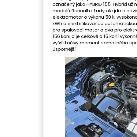
označený jako HYBRID 155. Hybrid už
modelů Renaultu, tady ale jde o novin
elektromotor o výkonu 50 k, vysokona
kWh a elektrifikovanou automaticko
pro spalovací motor a dva pro elekt
156 koní a je celkově o 15 koní výkon
vyšší točivý moment samotného spal
úspornější.