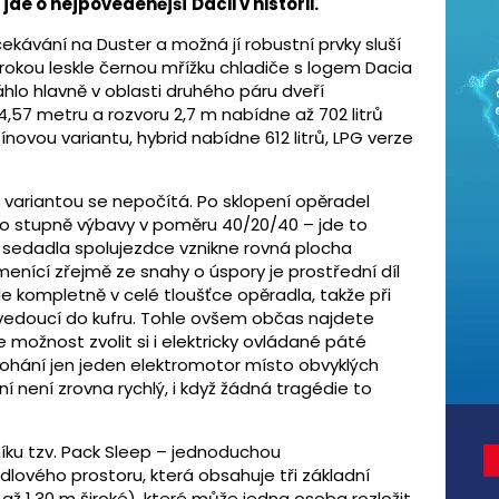
e o nejpovedenější Dacii v historii.
kávání na Duster a možná jí robustní prvky sluší
rokou leskle černou mřížku chladiče s logem Dacia
áhlo hlavně v oblasti druhého páru dveří
,57 metru a rozvoru 2,7 m nabídne až 702 litrů
ínovou variantu, hybrid nabídne 612 litrů, LPG verze
 variantou se nepočítá. Po sklopení opěradel
o stupně výbavy v poměru 40/20/40 – jde to
a sedadla spolujezdce vznikne rovná plocha
menící zřejmě ze snahy o úspory je prostřední díl
le kompletně v celé tloušťce opěradla, takže při
ra vedoucí do kufru. Tohle ovšem občas najdete
e možnost zvolit si i elektricky ovládané páté
pohání jen jeden elektromotor místo obvyklých
í není zrovna rychlý, i když žádná tragédie to
níku tzv. Pack Sleep – jednoduchou
ového prostoru, která obsahuje tři základní
 až 1,30 m široké), které může jedna osoba rozložit