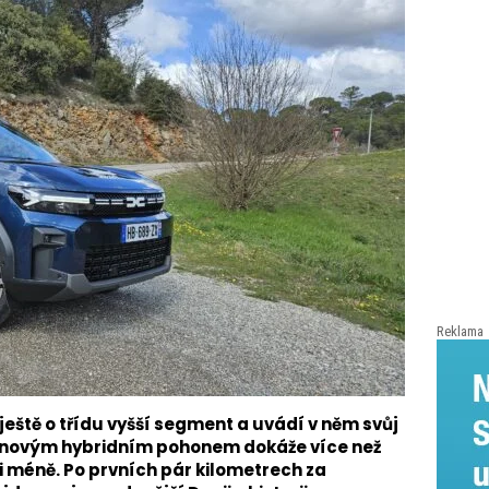
Reklama
eště o třídu vyšší segment a uvádí v něm svůj
ě novým hybridním pohonem dokáže více než
 i méně. Po prvních pár kilometrech za