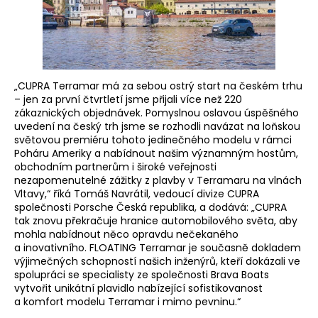
„CUPRA Terramar má za sebou ostrý start na českém trhu
– jen za první čtvrtletí jsme přijali více než 220
zákaznických objednávek. Pomyslnou oslavou úspěšného
uvedení na český trh jsme se rozhodli navázat na loňskou
světovou premiéru tohoto jedinečného modelu v rámci
Poháru Ameriky a nabídnout našim významným hostům,
obchodním partnerům i široké veřejnosti
nezapomenutelné zážitky z plavby v Terramaru na vlnách
Vltavy,“ říká Tomáš Navrátil, vedoucí divize CUPRA
společnosti Porsche Česká republika, a dodává: „CUPRA
tak znovu překračuje hranice automobilového světa, aby
mohla nabídnout něco opravdu nečekaného
a inovativního. FLOATING Terramar je současně dokladem
výjimečných schopností našich inženýrů, kteří dokázali ve
spolupráci se specialisty ze společnosti Brava Boats
vytvořit unikátní plavidlo nabízející sofistikovanost
a komfort modelu Terramar i mimo pevninu.“