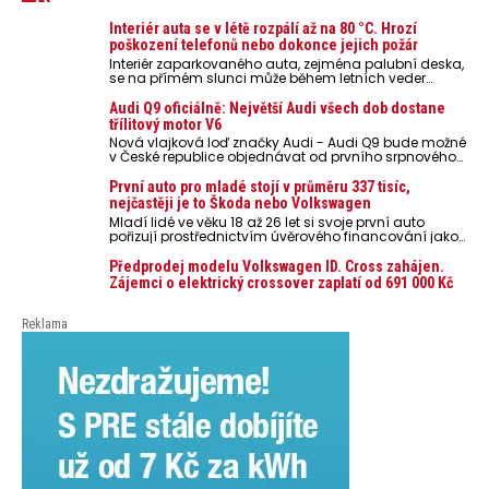
Interiér auta se v létě rozpálí až na 80 °C. Hrozí
poškození telefonů nebo dokonce jejich požár
Interiér zaparkovaného auta, zejména palubní deska,
se na přímém slunci může během letních veder
rozpálit až na 80 °C. Takové teploty představují
nebezpečí pro odložené mobilní telefony, powerbanky
Audi Q9 oficiálně: Největší Audi všech dob dostane
nebo notebooky. Můžou urychlit stárnutí baterií,
třílitový motor V6
poškodit elektroniku a ve výjimečných případech i
Nová vlajková loď značky Audi - Audi Q9 bude možné
zvýšit riziko požáru.
v České republice objednávat od prvního srpnového
týdne 2026, kde budou oznámeny také české ceny.
První auto pro mladé stojí v průměru 337 tisíc,
nejčastěji je to Škoda nebo Volkswagen
Mladí lidé ve věku 18 až 26 let si svoje první auto
pořizují prostřednictvím úvěrového financování jako
ojeté. Je to tak u 93,3 % lidí, jen 6,7 % si pořídí nové
auto. Průměrná pořizovací cena vozu dosahuje 337
Předprodej modelu Volkswagen ID. Cross zahájen.
tisíc korun a průměrná financovaná částka
Zájemci o elektrický crossover zaplatí od 691 000 Kč
přesahuje 251 tisíc korun. Vyplývá to z dat Leasingu
České spořitelny za posledních 10 let (2016–2026).
Reklama