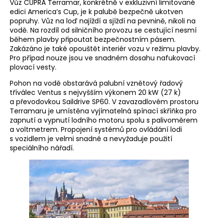
Vůz CUPRA Terramar, konkrétně v exkluzivní limitované
edici America’s Cup, je k palubě bezpečně ukotven
popruhy. Vůz na loď najíždí a sjíždí na pevnině, nikoli na
vodě. Na rozdíl od silničního provozu se cestující nesmí
během plavby připoutat bezpečnostním pásem.
Zakázáno je také opouštět interiér vozu v režimu plavby.
Pro případ nouze jsou ve snadném dosahu nafukovací
plovací vesty.
Pohon na vodě obstarává palubní vznětový řadový
tříválec Ventus s nejvyšším výkonem 20 kW (27 k)
a převodovkou Saildrive SP60. V zavazadlovém prostoru
Terramaru je umístěna vyjímatelná spínací skříňka pro
zapnutí a vypnutí lodního motoru spolu s palivoměrem
a voltmetrem. Propojení systémů pro ovládání lodi
s vozidlem je velmi snadné a nevyžaduje použití
speciálního nářadí.