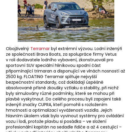
Obojživelný
Terramar
byl extrémní výzvou. Lodní inženýři
ze společnosti Brava Boats, za spolupráce firmy Vetus
v roli dodavatele lodního vybavení, zkonstruovali pro
sportovní SUV speciální hliníkovou spodní část
připomínající trimaran a disponující ve vlnách nosností až
2500 kg. FLOATING Terramar splňuje nejvyšší
bezpečnostní standardy, což dokládají úspěšně
absolvované přísné zkoušky vztlaku a stability, při nichž
byly simulovány různé podmínky, které se mohou při
plavbě vyskytnout. Do celého procesu byli zapojeni také
inženýři značky CUPRA, kteří pomohli s rozložením
hmotnosti a optimalizací vyváženosti vozidla. Jejich
hlavním úkolem však bylo vyvinout systémy pro ovládání
vozu i lodi, protože plavbu si posádka – ve složení
profesionální kapitán na sedadle řidiče a až 4 cestující –