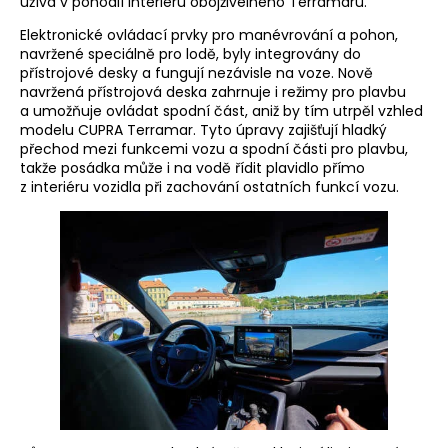
užívá v pohodlí interiéru obojživelného Terramaru.
Elektronické ovládací prvky pro manévrování a pohon,
navržené speciálně pro lodě, byly integrovány do
přístrojové desky a fungují nezávisle na voze. Nově
navržená přístrojová deska zahrnuje i režimy pro plavbu
a umožňuje ovládat spodní část, aniž by tím utrpěl vzhled
modelu CUPRA Terramar. Tyto úpravy zajišťují hladký
přechod mezi funkcemi vozu a spodní části pro plavbu,
takže posádka může i na vodě řídit plavidlo přímo
z interiéru vozidla při zachování ostatních funkcí vozu.