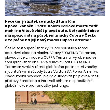
Nečekaný zážitek se naskytl turistům
v povelikonoční Praze. Kolem Karlova mostu totiž
mohli na Vltavě vidět plavat auto. Netradiční akce
má upozornit na působení značky Cupra v Česku
a zejména na její nový model Cupra Terramar.
České zastoupení značky Cupra spustilo v rámci
exkluzivní akce na hladinu Vltavy FLOATING Terramar,
plovoucí verzi modelu CUPRA Terramar vyrobenou ve
spolupráci značek CUPRA a Brava Boats. FLOATING
Terramar vznikl v rámci globálního partnerství značky
s jachtařskými závody Louis Vuitton 37. Pohár Ameriky.
Diváci mohli nevšední plavidlo sledovat při plavbě mezi
přístavy Barcelona a Port Vell během nejprestižnější
globální akce pro fanoušky jachtingu.