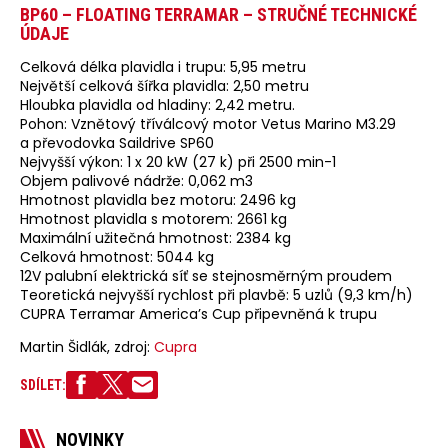
BP60 – FLOATING TERRAMAR – STRUČNÉ TECHNICKÉ
ÚDAJE
Celková délka plavidla i trupu: 5,95 metru
Největší celková šířka plavidla: 2,50 metru
Hloubka plavidla od hladiny: 2,42 metru.
Pohon: Vznětový tříválcový motor Vetus Marino M3.29
a převodovka Saildrive SP60
Nejvyšší výkon: 1 x 20 kW (27 k) při 2500 min-1
Objem palivové nádrže: 0,062 m3
Hmotnost plavidla bez motoru: 2496 kg
Hmotnost plavidla s motorem: 2661 kg
Maximální užitečná hmotnost: 2384 kg
Celková hmotnost: 5044 kg
12V palubní elektrická síť se stejnosměrným proudem
Teoretická nejvyšší rychlost při plavbě: 5 uzlů (9,3 km/h)
CUPRA Terramar America’s Cup připevněná k trupu
Martin Šidlák, zdroj:
Cupra
SDÍLET:
NOVINKY