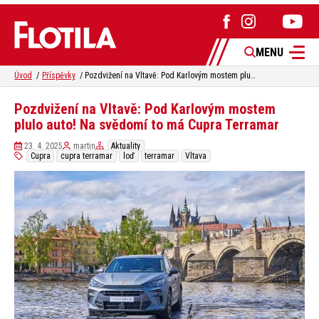
MENU
Úvod
Příspěvky
Pozdvižení na Vltavě: Pod Karlovým mostem plulo auto! Na svědomí to má Cupra Terramar
Pozdvižení na Vltavě: Pod Karlovým mostem
plulo auto! Na svědomí to má Cupra Terramar
23. 4. 2025
martin
Aktuality
Cupra
cupra terramar
loď
terramar
Vltava