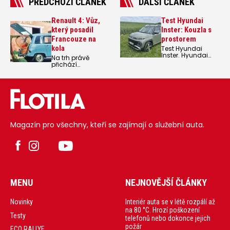
PŘEDCHOZÍ ČLÁNEK
DALŠÍ ČLÁNEK
Renault 4: Vůz,
Test Hyundai
který posadil
Inster: Kouzla s
Francouze na
prostorem
kola
Test Hyundai
Inster. Hyundai
Na trh právě
Inster je malý
přichází
nejen délkou, ale i
novodobý Renault
cenou. Je to
4, který je
ošizené auto nebo
retrovozem s
naopak nejlepší
nádechem
malý elektromobil,
nostalgie, ale v
který si můžete
moderním pojetí,
koupit?
s elektromotorem
pod kapotou. Má
Magazín pro všechny, kteří se zajímají o služební auta.
na co navazovat,
historie modelu
Renault 4 je
dlouhá a zejména
pro francouzské
řidiče zásadní.
MENU
NEJNOVĚJŠÍ ČLÁNKY
Interiér auta se v létě rozpálí až
Novinky
na 80 °C. Hrozí poškození
Testy
telefonů nebo dokonce jejich
požár
ECO RALLYE