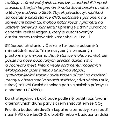
rozlišuje v rámci veřejných stanic tzv. ‚standardní‘ čerpací
stanice, u kterých lze primárně natankovat benzín a naftu,
a těch je evidováno 2855. Zbytek představují například
samostatné plnicí stanice CNG. Motoristé s pohonem na
konvenční paliva tak mohou natankovat v průměru na
každém téměř 20. kilometru,“
upřesňuje Damir Duraković,
generální ředitel Axigonu, který je autorizovaným
distributorem tankovacích karet Shell a EuroOil.
Síť čerpacích stanic v Česku je tak podle odborníků
mimořádně hustá. Trh je nasycený s omezeným
prostorem pro expanzi.
„Nové stanice mohou vznikat, ale
pouze na nově budovaných úsecích dálnic, silnic
a obchvatů měst. Přitom vedle sortimentu moderních
ekologických paliv s nízkou uhlíkovou stopou,
rychlodobíjecími stojany bude kladen důraz i na moderní
trendy v občerstvení a dalších službách,“
říká Václav Loula,
tiskový mluvčí České asociace petrolejářského průmyslu
a obchodu (ČAPPO).
Do strategických kroků bude podle něj patřit rozšiřování
alternativních druhů paliv s cílem snižovat emise CO
.
2
Prioritou budou především kapalné alternativy, kam patří
např. HVO dále bioCNG, a bioLNG nebo v budoucnu i další