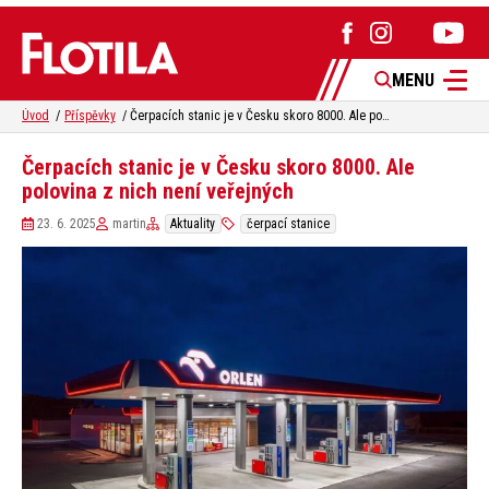
MENU
Úvod
Příspěvky
Čerpacích stanic je v Česku skoro 8000. Ale polovina z nich není veřejných
Čerpacích stanic je v Česku skoro 8000. Ale
polovina z nich není veřejných
23. 6. 2025
martin
Aktuality
čerpací stanice