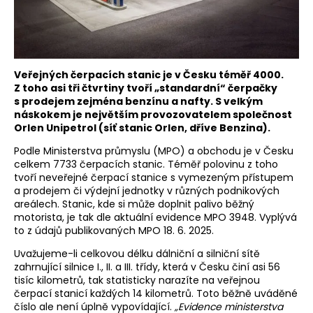
Veřejných čerpacích stanic je v Česku téměř 4000.
Z toho asi tři čtvrtiny tvoří „standardní“ čerpačky
s prodejem zejména benzínu a nafty. S velkým
náskokem je největším provozovatelem společnost
Orlen Unipetrol (síť stanic Orlen, dříve Benzina).
Podle Ministerstva průmyslu (MPO) a obchodu je v Česku
celkem 7733 čerpacích stanic. Téměř polovinu z toho
tvoří neveřejné čerpací stanice s vymezeným přístupem
a prodejem či výdejní jednotky v různých podnikových
areálech. Stanic, kde si může doplnit palivo běžný
motorista, je tak dle aktuální evidence MPO 3948. Vyplývá
to z údajů publikovaných MPO 18. 6. 2025.
Uvažujeme-li celkovou délku dálniční a silniční sítě
zahrnující silnice I., II. a III. třídy, která v Česku činí asi 56
tisíc kilometrů, tak statisticky narazíte na veřejnou
čerpací stanicí každých 14 kilometrů. Toto běžně uváděné
číslo ale není úplně vypovídající.
„Evidence ministerstva