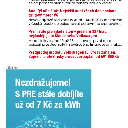
se na přímém slunci může během letních veder
rozpálit až na 80 °C. Takové teploty představují
nebezpečí pro odložené mobilní telefony, powerbanky
Audi Q9 oficiálně: Největší Audi všech dob dostane
nebo notebooky. Můžou urychlit stárnutí baterií,
třílitový motor V6
poškodit elektroniku a ve výjimečných případech i
Nová vlajková loď značky Audi - Audi Q9 bude možné
zvýšit riziko požáru.
v České republice objednávat od prvního srpnového
týdne 2026, kde budou oznámeny také české ceny.
První auto pro mladé stojí v průměru 337 tisíc,
nejčastěji je to Škoda nebo Volkswagen
Mladí lidé ve věku 18 až 26 let si svoje první auto
pořizují prostřednictvím úvěrového financování jako
ojeté. Je to tak u 93,3 % lidí, jen 6,7 % si pořídí nové
auto. Průměrná pořizovací cena vozu dosahuje 337
Předprodej modelu Volkswagen ID. Cross zahájen.
tisíc korun a průměrná financovaná částka
Zájemci o elektrický crossover zaplatí od 691 000 Kč
přesahuje 251 tisíc korun. Vyplývá to z dat Leasingu
České spořitelny za posledních 10 let (2016–2026).
Reklama