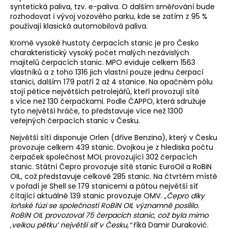
syntetická paliva, tzv. e-paliva. O dalším směřování bude
rozhodovat i vývoj vozového parku, kde se zatím z 95 %
používají klasická automobilová paliva.
Kromě vysoké hustoty čerpacích stanic je pro Česko
charakteristický vysoký počet malých nezávislých
majitelů čerpacích stanic. MPO eviduje celkem 1563
vlastníků a z toho 1316 jich vlastní pouze jednu čerpací
stanici, dalším 179 patří 2 až 4 stanice. Na opačném pólu
stojí pětice největších petrolejářů, kteří provozují sítě
s více než 130 čerpačkami. Podle ČAPPO, která sdružuje
tyto největší hráče, to představuje více než 1300
veřejných čerpacích stanic v Česku.
Největší sítí disponuje Orlen (dříve Benzina), který v Česku
provozuje celkem 439 stanic. Dvojkou je z hlediska počtu
čerpaček společnost MOL provozující 302 čerpacích
stanic. Státní Čepro provozuje sítě stanic EuroOil a RoBiN
OIL, což představuje celkově 285 stanic. Na čtvrtém místě
v pořadí je Shell se 179 stanicemi a pátou největší síť
čítající aktuálně 139 stanic provozuje OMV.
„Čepro díky
loňské fúzi se společností RoBiN OIL významně posílilo.
RoBiN OIL provozoval 75 čerpacích stanic, což byla mimo
‚velkou pětku‘ největší síť v Česku,“
říká Damir Duraković.