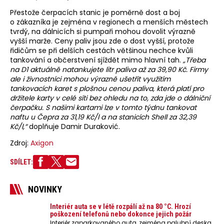
Přestože čerpacích stanic je poměrně dost a boj
o zákazníka je zejména v regionech a menších městech
tvrdý, na dálnicích si pumpaři mohou dovolit výrazně
vyšší marže. Ceny paliv jsou zde o dost vyšší, protože
řidičům se při delších cestách většinou nechce kvůli
tankování a občerstvení sjíždět mimo hlavní tah.
„Třeba
na D1 aktuálně natankujete litr paliva až za 39,90 Kč. Firmy
ale i živnostníci mohou výrazně ušetřit využitím
tankovacích karet s plošnou cenou paliva, která platí pro
držitele karty v celé síti bez ohledu na to, zda jde o dálniční
čerpačku. S našimi kartami lze v tomto týdnu tankovat
naftu u Čepra za 31,19 Kč/l a na stanicích Shell za 32,39
Kč/l,“
doplňuje Damir Duraković.
Zdroj:
Axigon
SDÍLET:
NOVINKY
Interiér auta se v létě rozpálí až na 80 °C. Hrozí
poškození telefonů nebo dokonce jejich požár
Interiér zaparkovaného auta, zejména palubní deska,