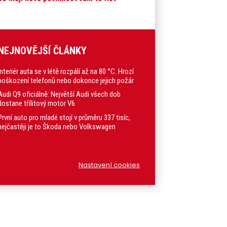
NEJNOVĚJŠÍ ČLÁNKY
Interiér auta se v létě rozpálí až na 80 °C. Hrozí
poškození telefonů nebo dokonce jejich požár
Audi Q9 oficiálně: Největší Audi všech dob
dostane třílitový motor V6
První auto pro mladé stojí v průměru 337 tisíc,
nejčastěji je to Škoda nebo Volkswagen
Nastavení cookies