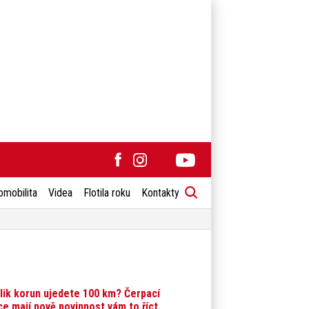
omobilita
Videa
Flotila roku
Kontakty
lik korun ujedete 100 km? Čerpací
ce mají nově povinnost vám to říct