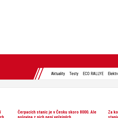
Aktuality
Testy
ECO RALLYE
Elektr
í
Čerpacích stanic je v Česku skoro 8000. Ale
Za ko
ých
polovina z nich není veřejných
stani