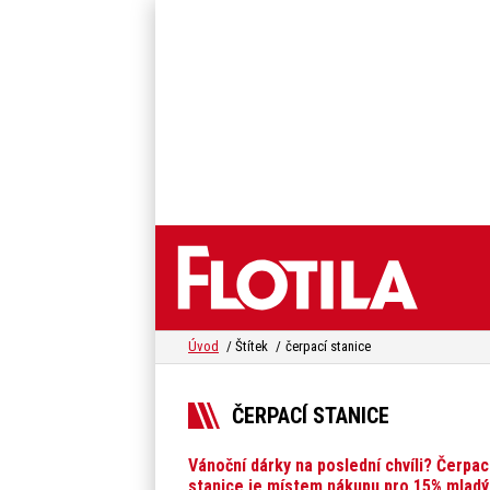
Úvod
Štítek
čerpací stanice
ČERPACÍ STANICE
Vánoční dárky na poslední chvíli? Čerpac
stanice je místem nákupu pro 15% mlad