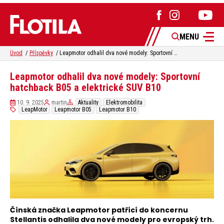
MENU
Úvod
Příspěvky
Leapmotor odhalil dva nové modely: Sportovní hatchback B05 a elektrické SUV B10
Leapmotor odhalil dva nové modely: Sportovní
hatchback B05 a elektrické SUV B10
10. 9. 2025
martin
Aktuality
Elektromobilita
LeapMotor
Leapmotor B05
Leapmotor B10
Čínská značka Leapmotor patřící do koncernu
Stellantis odhalila dva nové modely pro evropský trh.