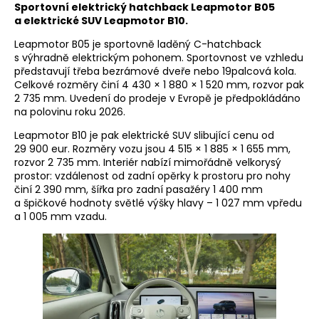
Sportovní elektrický hatchback Leapmotor B05
a elektrické SUV Leapmotor B10.
Leapmotor B05 je sportovně laděný C-hatchback
s výhradně elektrickým pohonem. Sportovnost ve vzhledu
představují třeba bezrámové dveře nebo 19palcová kola.
Celkové rozměry činí 4 430 × 1 880 × 1 520 mm, rozvor pak
2 735 mm. Uvedení do prodeje v Evropě je předpokládáno
na polovinu roku 2026.
Leapmotor B10 je pak elektrické SUV slibující cenu od
29 900 eur. Rozměry vozu jsou 4 515 × 1 885 × 1 655 mm,
rozvor 2 735 mm. Interiér nabízí mimořádně velkorysý
prostor: vzdálenost od zadní opěrky k prostoru pro nohy
činí 2 390 mm, šířka pro zadní pasažéry 1 400 mm
a špičkové hodnoty světlé výšky hlavy – 1 027 mm vpředu
a 1 005 mm vzadu.