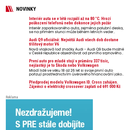
NOVINKY
Interiér auta se v létě rozpálí až na 80 °C. Hrozí
poškození telefonů nebo dokonce jejich požár
Interiér zaparkovaného auta, zejména palubní deska,
se na přímém slunci může během letních veder
rozpálit až na 80 °C. Takové teploty představují
nebezpečí pro odložené mobilní telefony, powerbanky
Audi Q9 oficiálně: Největší Audi všech dob dostane
nebo notebooky. Můžou urychlit stárnutí baterií,
třílitový motor V6
poškodit elektroniku a ve výjimečných případech i
Nová vlajková loď značky Audi - Audi Q9 bude možné
zvýšit riziko požáru.
v České republice objednávat od prvního srpnového
týdne 2026, kde budou oznámeny také české ceny.
První auto pro mladé stojí v průměru 337 tisíc,
nejčastěji je to Škoda nebo Volkswagen
Mladí lidé ve věku 18 až 26 let si svoje první auto
pořizují prostřednictvím úvěrového financování jako
ojeté. Je to tak u 93,3 % lidí, jen 6,7 % si pořídí nové
auto. Průměrná pořizovací cena vozu dosahuje 337
Předprodej modelu Volkswagen ID. Cross zahájen.
tisíc korun a průměrná financovaná částka
Zájemci o elektrický crossover zaplatí od 691 000 Kč
přesahuje 251 tisíc korun. Vyplývá to z dat Leasingu
České spořitelny za posledních 10 let (2016–2026).
Reklama