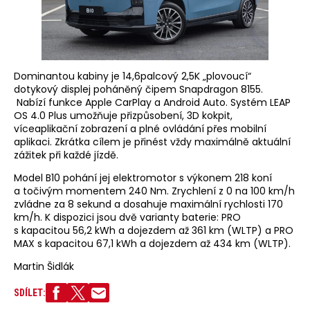
Dominantou kabiny je 14,6palcový 2,5K „plovoucí“
dotykový displej poháněný čipem Snapdragon 8155.
Nabízí funkce Apple CarPlay a Android Auto. Systém LEAP
OS 4.0 Plus umožňuje přizpůsobení, 3D kokpit,
víceaplikační zobrazení a plné ovládání přes mobilní
aplikaci. Zkrátka cílem je přinést vždy maximálně aktuální
zážitek při každé jízdě.
Model B10 pohání jej elektromotor s výkonem 218 koní
a točivým momentem 240 Nm. Zrychlení z 0 na 100 km/h
zvládne za 8 sekund a dosahuje maximální rychlosti 170
km/h. K dispozici jsou dvě varianty baterie: PRO
s kapacitou 56,2 kWh a dojezdem až 361 km (WLTP) a PRO
MAX s kapacitou 67,1 kWh a dojezdem až 434 km (WLTP).
Martin Šidlák
SDÍLET: