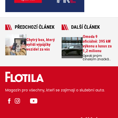
PŘEDCHOZÍ ČLÁNEK
DALŠÍ ČLÁNEK
Omoda 9
Chytrý box, který
oficiálně: 395 kW
vyřídí výpůjčky
výkonu a luxus za
vozidel za vás
1,2 milionu
Oproti jiným
čínským značkám
můžou svůj vstup
na český trh
považovat za
úspěšný značky
Omoda a Jaecoo,
které se v srpnu
přiblížily hranici
300
Magazín pro všechny, kteří se zajímají o služební auta.
registrovaných
vozů. Se
srpnovým tržním
podílem 1,63 % se
jejich importér
vyšvihl na 17.
místo mezi
automobilkami
na českém trhu.