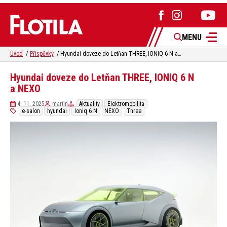
MENU
Úvod
Příspěvky
Hyundai doveze do Letňan THREE, IONIQ 6 N a NEXO
Hyundai doveze do Letňan THREE, IONIQ 6 N
a NEXO
4. 11. 2025
martin
Aktuality
Elektromobilita
e-salon
hyundai
Ioniq 6 N
NEXO
Three