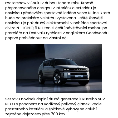
motorshow v Soulu v dubnu tohoto roku. Kromě
přepracovaného designu v interiéru a exteriéru je
novinkou především sportovně laděná verze N Line, která
bude na pražském veletrhu vystavena. Ještě žhavější
novinkou je pak druhý elektromobil v nabídce sportovní
divize N – IONIQ 6 N. I ten si čeští návštěvníci mohou po
premiéře na Festivalu rychlosti v anglickém Goodwoodu
poprvé prohlédnout na vlastní oči.
Sestavu novinek doplní druhá generace luxusního SUV
NEXO s pohonem na vodíkový palivový článek. Vedle
prostorného interiéru a špičkové výbavy se chlubí
zejména dojezdem přes 700 km.