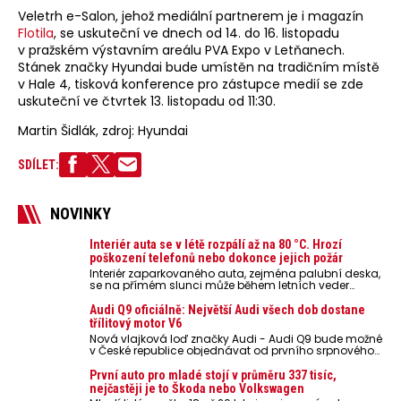
Veletrh e-Salon, jehož mediální partnerem je i magazín
Flotila
, se uskuteční ve dnech od 14. do 16. listopadu
v pražském výstavním areálu PVA Expo v Letňanech.
Stánek značky Hyundai bude umístěn na tradičním místě
v Hale 4, tisková konference pro zástupce medií se zde
uskuteční ve čtvrtek 13. listopadu od 11:30.
Martin Šidlák, zdroj: Hyundai
SDÍLET:
NOVINKY
Interiér auta se v létě rozpálí až na 80 °C. Hrozí
poškození telefonů nebo dokonce jejich požár
Interiér zaparkovaného auta, zejména palubní deska,
se na přímém slunci může během letních veder
rozpálit až na 80 °C. Takové teploty představují
nebezpečí pro odložené mobilní telefony, powerbanky
Audi Q9 oficiálně: Největší Audi všech dob dostane
nebo notebooky. Můžou urychlit stárnutí baterií,
třílitový motor V6
poškodit elektroniku a ve výjimečných případech i
Nová vlajková loď značky Audi - Audi Q9 bude možné
zvýšit riziko požáru.
v České republice objednávat od prvního srpnového
týdne 2026, kde budou oznámeny také české ceny.
První auto pro mladé stojí v průměru 337 tisíc,
nejčastěji je to Škoda nebo Volkswagen