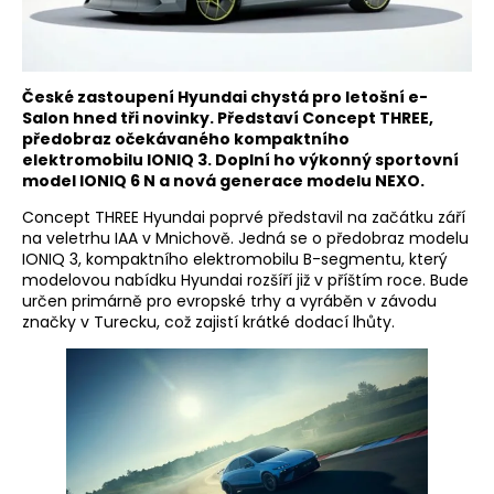
České zastoupení Hyundai chystá pro letošní e-
Salon hned tři novinky. Představí Concept THREE,
předobraz očekávaného kompaktního
elektromobilu IONIQ 3. Doplní ho výkonný sportovní
model IONIQ 6 N a nová generace modelu NEXO.
Concept THREE Hyundai poprvé představil na začátku září
na veletrhu IAA v Mnichově. Jedná se o předobraz modelu
IONIQ 3, kompaktního elektromobilu B-segmentu, který
modelovou nabídku Hyundai rozšíří již v příštím roce. Bude
určen primárně pro evropské trhy a vyráběn v závodu
značky v Turecku, což zajistí krátké dodací lhůty.