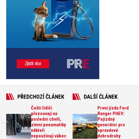
PŘEDCHOZÍ ČLÁNEK
DALŠÍ ČLÁNEK
Čeští řidiči
První jízda Ford
přezouvají na
Ranger PHEV:
poslední chvíli,
Pojízdný
zimní pneumatiky
generátor pro
někteří
opravdové
nepoužívají vůbec
dobrodruhy