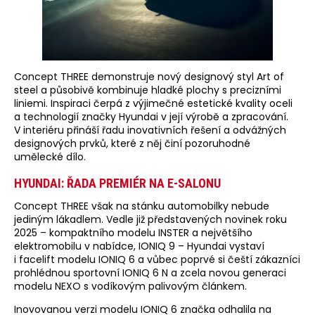
Concept THREE demonstruje nový designový styl Art of
steel a působivě kombinuje hladké plochy s precizními
liniemi. Inspiraci čerpá z výjimečné estetické kvality oceli
a technologií značky Hyundai v její výrobě a zpracování.
V interiéru přináší řadu inovativních řešení a odvážných
designových prvků, které z něj činí pozoruhodné
umělecké dílo.
HYUNDAI: ŘADA PREMIÉR NA E-SALONU
Concept THREE však na stánku automobilky nebude
jediným lákadlem. Vedle již představených novinek roku
2025 – kompaktního modelu INSTER a největšího
elektromobilu v nabídce, IONIQ 9 – Hyundai vystaví
i facelift modelu IONIQ 6 a vůbec poprvé si čeští zákazníci
prohlédnou sportovní IONIQ 6 N a zcela novou generaci
modelu NEXO s vodíkovým palivovým článkem.
Inovovanou verzi modelu IONIQ 6 značka odhalila na