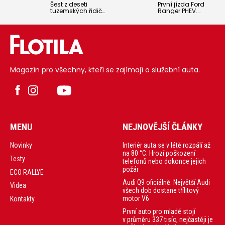
Šest z deseti
První jízda Ford
tuzemských řidičů
Ranger PHEV.
nazouvá zimní
Populární pick-up
pneumatiky až
Ford Ranger
v průběhu
dostal jako první
listopadu,
auto svého druhu
případně s prvním
na evropském trhu
sněhem. Část
plug-in hybridní
dokonce
pohon. Slibuje
nepřezouvá
nejvyšší točivý
Magazín pro všechny, kteří se zajímají o služební auta.
vůbec. Za
moment
přípravu auta na
v aktuální
zimu osm z 10
nabídce a
řidičů nedá více
možnost nabíjení
než 2500 Kč a
všeho možného
většinou jen
od nářadí po
kontrolují a mění
kompresor nebo
zimní směs do
elektrokola.
ostřikovačů a
MENU
NEJNOVĚJŠÍ ČLÁNKY
chladící kapalinu
či nakupují
škrabky a stěrky
Interiér auta se v létě rozpálí až
Novinky
na led.
na 80 °C. Hrozí poškození
Testy
telefonů nebo dokonce jejich
požár
ECO RALLYE
Audi Q9 oficiálně: Největší Audi
Videa
všech dob dostane třílitový
motor V6
Kontakty
První auto pro mladé stojí
v průměru 337 tisíc, nejčastěji je