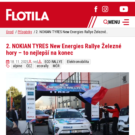
MENU
Úvod
Příspěvky
2. NOKIAN TYRES New Energies Rallye Železné hory – to nejlepší na konec
2. NOKIAN TYRES New Energies Rallye Železné
hory – to nejlepší na konec
18. 11. 2025
red
ECO RALLYE
Elektromobilita
alpine
ČEZ
ecorally
MČR