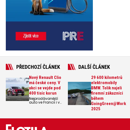
PŘEDCHOZÍ ČLÁNEK
DALŠÍ ČLÁNEK
Nový Renault Clio
29 600 kilometrů
má české ceny. V
elektromobily
akci se vejde pod
BMW. Tolik najeli
400 tisíc korun
firemní zákazníci
během
Nejprodávanější
auto ve Francii i v
GoingGreen@Work
Evropě, celkově pět
2025
generací a téměř
17 milionů
prodaných kusů
ve 120 zemích po
celém světě.
Renault Clio šesté