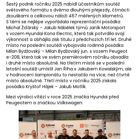
Šestý podnik ročníku 2025 nabídl účastníkům soutěž
světového formátu s dvěma dlouhými přejezdy, čtrnácti
zkouškami a celkovou náloží 467 měřených kilometrů.
S těmi se nejlépe vypořádala reprezentační posádka
Michal Žďárský – Jakub Nábělek týmů Janík Motorsport
s vozem Hyundai Kona Electric, která tak potvrdila svoji
výkonnost a obhájila zisk titulu z předchozích tří let. Druhé
místo na poslední soutěži vybojovala rodinná posádka
Milan Bydžovský – Milan Bydžovský jun. s vozem Peugeot
e-208, která tak ve svém premiérovém ročníku obsadila
i druhé místo absolutně. Na třetím místě se v poslední
letošní soutěži umístil Jan Říha s Jakubem Kowalským, ale
v hodnocení šampionátu to nestačilo na více, než čtvrté
místo absolutně. Třetí místo v ročníku 2025 získala
posádka Kryštof Hájek – Jakub Motlík.
Mezi výrobci vítězí v roce 2025 značka Hyundai před
Peugeotem a značkou Volkswagen.