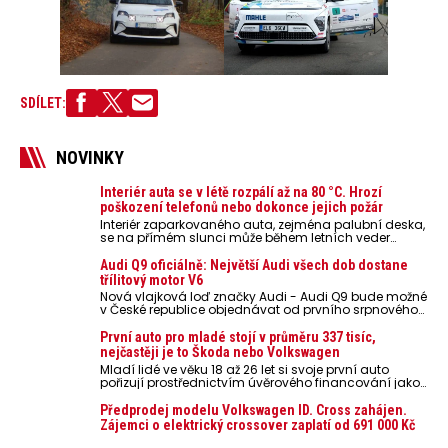
SDÍLET:
NOVINKY
Interiér auta se v létě rozpálí až na 80 °C. Hrozí
poškození telefonů nebo dokonce jejich požár
Interiér zaparkovaného auta, zejména palubní deska,
se na přímém slunci může během letních veder
rozpálit až na 80 °C. Takové teploty představují
nebezpečí pro odložené mobilní telefony, powerbanky
Audi Q9 oficiálně: Největší Audi všech dob dostane
nebo notebooky. Můžou urychlit stárnutí baterií,
třílitový motor V6
poškodit elektroniku a ve výjimečných případech i
Nová vlajková loď značky Audi - Audi Q9 bude možné
zvýšit riziko požáru.
v České republice objednávat od prvního srpnového
týdne 2026, kde budou oznámeny také české ceny.
První auto pro mladé stojí v průměru 337 tisíc,
nejčastěji je to Škoda nebo Volkswagen
Mladí lidé ve věku 18 až 26 let si svoje první auto
pořizují prostřednictvím úvěrového financování jako
ojeté. Je to tak u 93,3 % lidí, jen 6,7 % si pořídí nové
auto. Průměrná pořizovací cena vozu dosahuje 337
Předprodej modelu Volkswagen ID. Cross zahájen.
tisíc korun a průměrná financovaná částka
Zájemci o elektrický crossover zaplatí od 691 000 Kč
přesahuje 251 tisíc korun. Vyplývá to z dat Leasingu
České spořitelny za posledních 10 let (2016–2026).