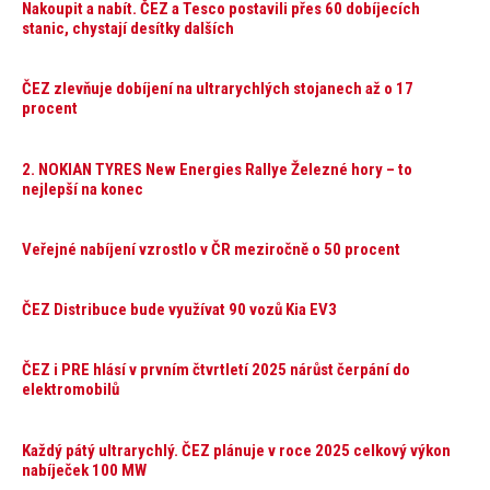
Nakoupit a nabít. ČEZ a Tesco postavili přes 60 dobíjecích
stanic, chystají desítky dalších
ČEZ zlevňuje dobíjení na ultrarychlých stojanech až o 17
procent
2. NOKIAN TYRES New Energies Rallye Železné hory – to
nejlepší na konec
Veřejné nabíjení vzrostlo v ČR meziročně o 50 procent
ČEZ Distribuce bude využívat 90 vozů Kia EV3
ČEZ i PRE hlásí v prvním čtvrtletí 2025 nárůst čerpání do
elektromobilů
Každý pátý ultrarychlý. ČEZ plánuje v roce 2025 celkový výkon
nabíječek 100 MW