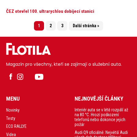
ČEZ otevřel 100. ultrarychlou dobíjecí stanici
1
2
3
Další stránka »
Magazín pro všechny, kteří se zajímají o služební auta.
MENU
NEJNOVĚJŠÍ ČLÁNKY
Interiér auta se v létě rozpálí až
Novinky
na 80 °C. Hrozí poškození
Testy
telefonů nebo dokonce jejich
požár
ECO RALLYE
Audi Q9 oficiálně: Největší Audi
Videa