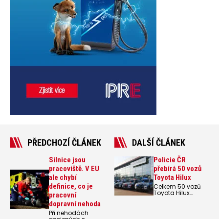
PŘEDCHOZÍ ČLÁNEK
DALŠÍ ČLÁNEK
Silnice jsou
Policie ČR
pracoviště. V EU
přebírá 50 vozů
ale chybí
Toyota Hilux
definice, co je
Celkem 50 vozů
Toyota Hilux
pracovní
zařadí do svého
dopravní nehoda
autoparku Policie
ČR. Prvních
Při nehodách
dvacet terénních