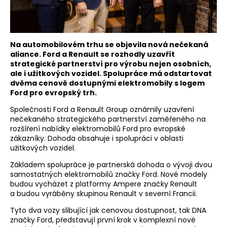
Na automobilovém trhu se objevila nová nečekaná
aliance. Ford a Renault se rozhodly uzavřít
strategické partnerství pro výrobu nejen osobních,
ale i užitkových vozidel. Spolupráce má odstartovat
dvěma cenově dostupnými elektromobily s logem
Ford pro evropský trh.
Společnosti Ford a Renault Group oznámily uzavření
nečekaného strategického partnerství zaměřeného na
rozšíření nabídky elektromobilů Ford pro evropské
zákazníky. Dohoda obsahuje i spolupráci v oblasti
užitkových vozidel.
Základem spolupráce je partnerská dohoda o vývoji dvou
samostatných elektromobilů značky Ford. Nové modely
budou vycházet z platformy Ampere značky Renault
a budou vyráběny skupinou Renault v severní Francii.
Tyto dva vozy slibující jak cenovou dostupnost, tak DNA
značky Ford, představují první krok v komplexní nové