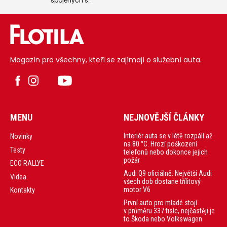
spojených s
pick-upů v
pracovními
policejním
aktivitami a
provedení bylo
dojížděním do
předáno v
zaměstnání
Čestlicích.
umírají
každoročně tisíce
lidí, přičemž v
rámci EU stále
Magazín pro všechny, kteří se zajímají o služební auta.
neexistuje
jednotná definice
toho, co je
pracovní
dopravní nehoda.
MENU
NEJNOVĚJŠÍ ČLÁNKY
Interiér auta se v létě rozpálí až
Novinky
na 80 °C. Hrozí poškození
Testy
telefonů nebo dokonce jejich
požár
ECO RALLYE
Audi Q9 oficiálně: Největší Audi
Videa
všech dob dostane třílitový
motor V6
Kontakty
První auto pro mladé stojí
v průměru 337 tisíc, nejčastěji je
to Škoda nebo Volkswagen