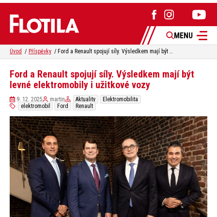
MENU
Úvod
Příspěvky
Ford a Renault spojují síly. Výsledkem mají být levné elektromobily i užitkové vozy
Ford a Renault spojují síly. Výsledkem mají být
levné elektromobily i užitkové vozy
9. 12. 2025
martin
Aktuality
Elektromobilita
elektromobil
Ford
Renault