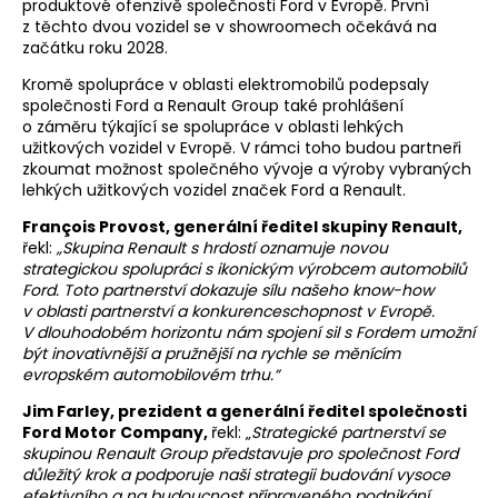
produktové ofenzivě společnosti Ford v Evropě. První
z těchto dvou vozidel se v showroomech očekává na
začátku roku 2028.
Kromě spolupráce v oblasti elektromobilů podepsaly
společnosti Ford a Renault Group také prohlášení
o záměru týkající se spolupráce v oblasti lehkých
užitkových vozidel v Evropě. V rámci toho budou partneři
zkoumat možnost společného vývoje a výroby vybraných
lehkých užitkových vozidel značek Ford a Renault.
François Provost, generální ředitel skupiny Renault
,
řekl:
„Skupina Renault s hrdostí oznamuje novou
strategickou spolupráci s ikonickým výrobcem automobilů
Ford. Toto partnerství dokazuje sílu našeho know-how
v oblasti partnerství a konkurenceschopnost v Evropě.
V dlouhodobém horizontu nám spojení sil s Fordem umožní
být inovativnější a pružnější na rychle se měnícím
evropském automobilovém trhu.“
Jim Farley, prezident a generální ředitel společnosti
Ford Motor Company
,
řekl: „
Strategické partnerství se
skupinou Renault Group představuje pro společnost Ford
důležitý krok a podporuje naši strategii budování vysoce
efektivního a na budoucnost připraveného podnikání