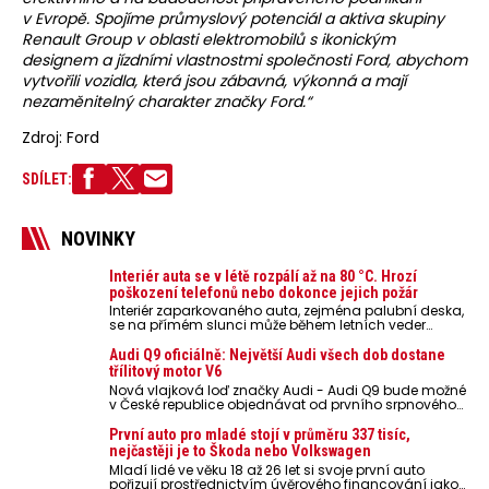
v Evropě. Spojíme průmyslový potenciál a aktiva skupiny
Renault Group v oblasti elektromobilů s ikonickým
designem a jízdními vlastnostmi společnosti Ford, abychom
vytvořili vozidla, která jsou zábavná, výkonná a mají
nezaměnitelný charakter značky Ford.“
Zdroj: Ford
SDÍLET:
NOVINKY
Interiér auta se v létě rozpálí až na 80 °C. Hrozí
poškození telefonů nebo dokonce jejich požár
Interiér zaparkovaného auta, zejména palubní deska,
se na přímém slunci může během letních veder
rozpálit až na 80 °C. Takové teploty představují
nebezpečí pro odložené mobilní telefony, powerbanky
Audi Q9 oficiálně: Největší Audi všech dob dostane
nebo notebooky. Můžou urychlit stárnutí baterií,
třílitový motor V6
poškodit elektroniku a ve výjimečných případech i
Nová vlajková loď značky Audi - Audi Q9 bude možné
zvýšit riziko požáru.
v České republice objednávat od prvního srpnového
týdne 2026, kde budou oznámeny také české ceny.
První auto pro mladé stojí v průměru 337 tisíc,
nejčastěji je to Škoda nebo Volkswagen
Mladí lidé ve věku 18 až 26 let si svoje první auto
pořizují prostřednictvím úvěrového financování jako