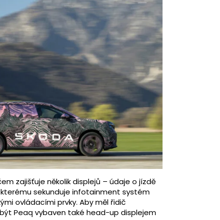
 zajišťuje několik displejů – údaje o jízdě
itu, kterému sekunduje infotainment systém
kými ovládacími prvky. Aby měl řidič
že být Peaq vybaven také head-up displejem