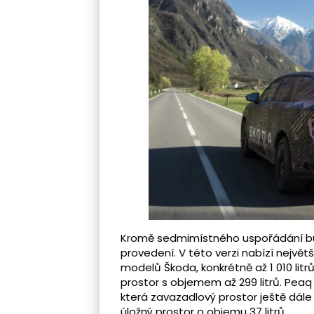
Kromě sedmimístného uspořádání bud
provedení. V této verzi nabízí nejvě
modelů Škoda, konkrétně až 1 010 lit
prostor s objemem až 299 litrů. Peaq 
která zavazadlový prostor ještě dále 
úložný prostor o objemu 37 litrů.