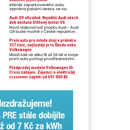
Interiér zaparkovaného auta,
zejména palubní deska, se na
přímém slunci může během letních
veder rozpálit až na 80 °C. Takové
Audi Q9 oficiálně: Největší Audi všech
teploty představují nebezpečí pro
dob dostane třílitový motor V6
odložené mobilní telefony,
Nová vlajková loď značky Audi - Audi
powerbanky nebo notebooky. Můžou
Q9 bude možné v České republice
urychlit stárnutí baterií, poškodit
objednávat od prvního srpnového
elektroniku a ve výjimečných
týdne 2026, kde budou oznámeny
První auto pro mladé stojí v průměru
případech i zvýšit riziko požáru.
také české ceny.
337 tisíc, nejčastěji je to Škoda nebo
Volkswagen
Mladí lidé ve věku 18 až 26 let si svoje
první auto pořizují prostřednictvím
úvěrového financování jako ojeté. Je
to tak u 93,3 % lidí, jen 6,7 % si pořídí
Předprodej modelu Volkswagen ID.
nové auto. Průměrná pořizovací
Cross zahájen. Zájemci o elektrický
cena vozu dosahuje 337 tisíc korun a
crossover zaplatí od 691 000 Kč
průměrná financovaná částka
přesahuje 251 tisíc korun. Vyplývá to z
dat Leasingu České spořitelny za
posledních 10 let (2016–2026).