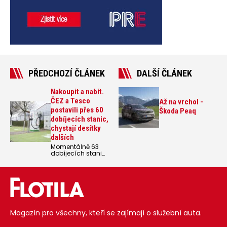
PŘEDCHOZÍ ČLÁNEK
DALŠÍ ČLÁNEK
Nakoupit a nabít.
ČEZ a Tesco
Až na vrchol -
postavili přes 60
Škoda Peaq
dobíjecích stanic,
chystají desítky
dalších
Momentálně 63
dobíjecích stanic
v 18 lokalitách a
během dalších tří
let desítky dalších,
to je bilance
spolupráce firmy
ČEZ a
maloobchodního
řetězce Tesco v
Magazín pro všechny, kteří se zajímají o služební auta.
České republice.
Poslední novinkou
je ultrarychlý