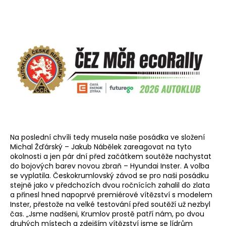
Na poslední chvíli tedy musela naše posádka ve složení
Michal Žďárský – Jakub Nábělek zareagovat na tyto
okolnosti a jen pár dní před začátkem soutěže nachystat
do bojových barev novou zbraň – Hyundai Inster. A volba
se vyplatila. Českokrumlovský závod se pro naši posádku
stejně jako v předchozích dvou ročnících zahalil do zlata
a přinesl hned napoprvé premiérové vítězství s modelem
Inster, přestože na velké testování před soutěží už nezbyl
čas. „Jsme nadšeni, Krumlov prostě patří nám, po dvou
druhých místech a zdejším vítězství jsme se lídrům