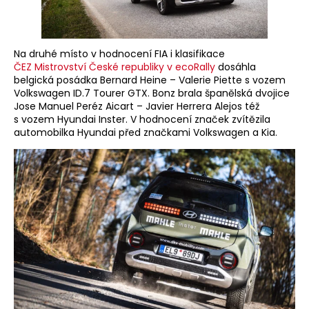
Na druhé místo v hodnocení FIA i klasifikace
ČEZ Mistrovství České republiky v ecoRally
dosáhla
belgická posádka Bernard Heine – Valerie Piette s vozem
Volkswagen ID.7 Tourer GTX. Bonz brala španělská dvojice
Jose Manuel Peréz Aicart – Javier Herrera Alejos též
s vozem Hyundai Inster. V hodnocení značek zvítězila
automobilka Hyundai před značkami Volkswagen a Kia.