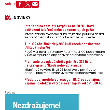
SDÍLET:
NOVINKY
Interiér auta se v létě rozpálí až na 80 °C. Hrozí
poškození telefonů nebo dokonce jejich požár
Interiér zaparkovaného auta, zejména palubní deska,
se na přímém slunci může během letních veder
rozpálit až na 80 °C. Takové teploty představují
nebezpečí pro odložené mobilní telefony, powerbanky
Audi Q9 oficiálně: Největší Audi všech dob dostane
nebo notebooky. Můžou urychlit stárnutí baterií,
třílitový motor V6
poškodit elektroniku a ve výjimečných případech i
Nová vlajková loď značky Audi - Audi Q9 bude možné
zvýšit riziko požáru.
v České republice objednávat od prvního srpnového
týdne 2026, kde budou oznámeny také české ceny.
První auto pro mladé stojí v průměru 337 tisíc,
nejčastěji je to Škoda nebo Volkswagen
Mladí lidé ve věku 18 až 26 let si svoje první auto
pořizují prostřednictvím úvěrového financování jako
ojeté. Je to tak u 93,3 % lidí, jen 6,7 % si pořídí nové
auto. Průměrná pořizovací cena vozu dosahuje 337
Předprodej modelu Volkswagen ID. Cross zahájen.
tisíc korun a průměrná financovaná částka
Zájemci o elektrický crossover zaplatí od 691 000 Kč
přesahuje 251 tisíc korun. Vyplývá to z dat Leasingu
České spořitelny za posledních 10 let (2016–2026).
Reklama