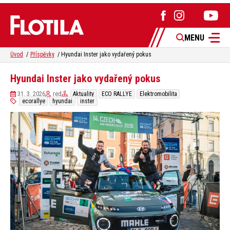
MENU
Úvod
Příspěvky
Hyundai Inster jako vydařený pokus
Hyundai Inster jako vydařený pokus
31. 3. 2026
red
Aktuality
ECO RALLYE
Elektromobilita
ecorallye
hyundai
inster