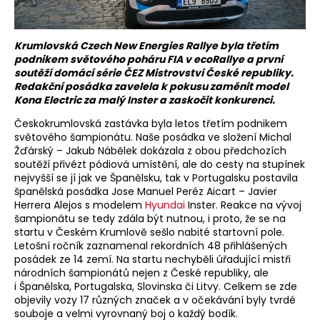
Krumlovská Czech New Energies Rallye byla třetím
podnikem světového poháru FIA v ecoRallye a první
soutěží domácí série ČEZ Mistrovství České republiky.
Redakční posádka zavelela k pokusu zaměnit model
Kona Electric za malý Inster a zaskočit konkurenci.
Českokrumlovská zastávka byla letos třetím podnikem
světového šampionátu. Naše posádka ve složení Michal
Žďárský – Jakub Nábělek dokázala z obou předchozích
soutěží přivézt pódiová umístění, ale do cesty na stupínek
nejvyšší se jí jak ve Španělsku, tak v Portugalsku postavila
španělská posádka Jose Manuel Peréz Aicart – Javier
Herrera Alejos s modelem
Hyundai
Inster. Reakce na vývoj
šampionátu se tedy zdála být nutnou, i proto, že se na
startu v Českém Krumlově sešlo nabité startovní pole.
Letošní ročník zaznamenal rekordních 48 přihlášených
posádek ze 14 zemí. Na startu nechyběli úřadující mistři
národních šampionátů nejen z České republiky, ale
i Španělska, Portugalska, Slovinska či Litvy. Celkem se zde
objevily vozy 17 různých značek a v očekávání byly tvrdé
souboje a velmi vyrovnaný boj o každý bodík.