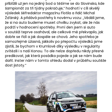
přiblížili už jen na jediný bod a těšíme se do Slovinska, kde
šampionát za tři týdny pokračuje,“ hodnotí v cíli skvělý
výsledek šéfredaktor magazínu Flotila a řidič Michal
Žďárský. A přidává postřehy k novému vozu: „Věděli jsme,
že si na auto budeme muset chvilku zvykat, ale že nás
podrží v hodnocení spotřeby. První den jsem si auto
v soutěži teprve osahával, ale celkově mě překvapilo, jak
dobře se řídí a jak dospěle se chová. Jeho spotřeba je
samozřejmě úžasná, jakkoliv po přepočtu výsledků jsme
zjistili, že bychom v Krumlově díky výsledku v regularity
zvítězili i s naší Konou. To ale nelze dopředu nikdy přesně
predikovat, jak která posádka pojede a jak se nám bude
dařit. Inster nám v tomto ohledu dodal v průběhu soutěže
dost jistoty.“