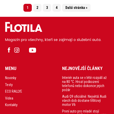
1
2
3
4
Další stránka »
Magazín pro všechny, kteří se zajímají o služební auta.
MENU
NEJNOVĚJŠÍ ČLÁNKY
Interiér auta se v létě rozpálí až
Novinky
na 80 °C. Hrozí poškození
Testy
telefonů nebo dokonce jejich
požár
ECO RALLYE
Audi Q9 oficiálně: Největší Audi
Videa
všech dob dostane třílitový
motor V6
Kontakty
První auto pro mladé stojí