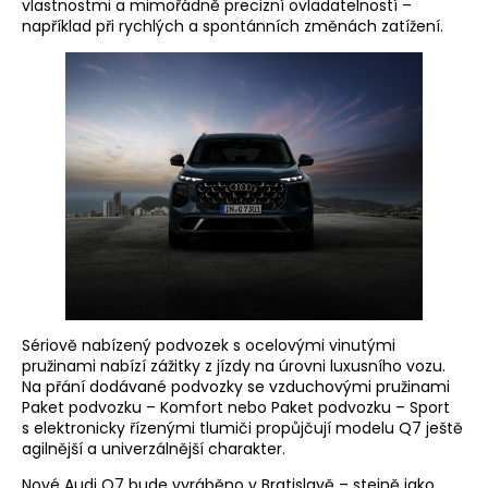
vlastnostmi a mimořádně precizní ovladatelností –
například při rychlých a spontánních změnách zatížení.
Sériově nabízený podvozek s ocelovými vinutými
pružinami nabízí zážitky z jízdy na úrovni luxusního vozu.
Na přání dodávané podvozky se vzduchovými pružinami
Paket podvozku – Komfort nebo Paket podvozku – Sport
s elektronicky řízenými tlumiči propůjčují modelu Q7 ještě
agilnější a univerzálnější charakter.
Nové Audi Q7 bude vyráběno v Bratislavě – stejně jako