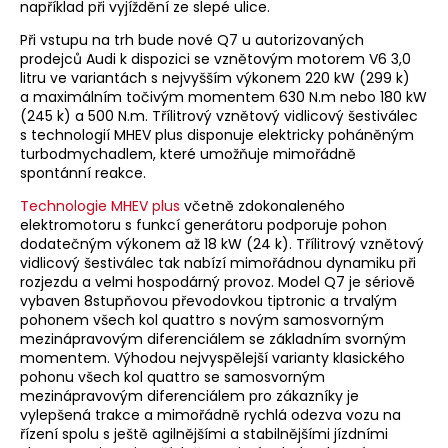
například při vyjíždění ze slepé ulice.
Při vstupu na trh bude nové Q7 u autorizovaných
prodejců Audi k dispozici se vznětovým motorem V6 3,0
litru ve variantách s nejvyšším výkonem 220 kW (299 k)
a maximálním točivým momentem 630 N.m nebo 180 kW
(245 k) a 500 N.m. Třílitrový vznětový vidlicový šestiválec
s technologií MHEV plus disponuje elektricky poháněným
turbodmychadlem, které umožňuje mimořádně
spontánní reakce.
Technologie MHEV plus
včetně zdokonaleného
elektromotoru s funkcí generátoru podporuje pohon
dodatečným výkonem až 18 kW (24 k). Třílitrový vznětový
vidlicový šestiválec tak nabízí mimořádnou dynamiku při
rozjezdu a velmi hospodárný provoz. Model Q7 je sériově
vybaven 8stupňovou převodovkou tiptronic a trvalým
pohonem všech kol quattro s novým samosvorným
mezinápravovým diferenciálem se základním svorným
momentem. Výhodou nejvyspělejší varianty klasického
pohonu všech kol quattro se samosvorným
mezinápravovým diferenciálem pro zákazníky je
vylepšená trakce a mimořádně rychlá odezva vozu na
řízení spolu s ještě agilnějšími a stabilnějšími jízdními