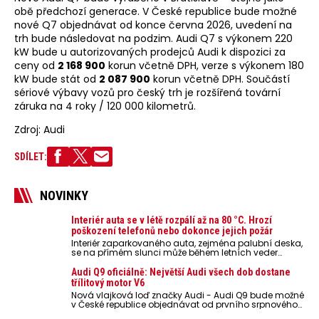
obě předchozí generace. V České republice bude možné
nové Q7 objednávat od konce června 2026, uvedení na
trh bude následovat na podzim. Audi Q7 s výkonem 220
kW bude u autorizovaných prodejců Audi k dispozici za
ceny od
2 168 900
korun včetně DPH, verze s výkonem 180
kW bude stát od
2 087 900
korun včetně DPH. Součástí
sériové výbavy vozů pro český trh je rozšířená tovární
záruka na 4 roky / 120 000 kilometrů.
Zdroj: Audi
SDÍLET:
NOVINKY
Interiér auta se v létě rozpálí až na 80 °C. Hrozí
poškození telefonů nebo dokonce jejich požár
Interiér zaparkovaného auta, zejména palubní deska,
se na přímém slunci může během letních veder
rozpálit až na 80 °C. Takové teploty představují
nebezpečí pro odložené mobilní telefony, powerbanky
Audi Q9 oficiálně: Největší Audi všech dob dostane
nebo notebooky. Můžou urychlit stárnutí baterií,
třílitový motor V6
poškodit elektroniku a ve výjimečných případech i
Nová vlajková loď značky Audi - Audi Q9 bude možné
zvýšit riziko požáru.
v České republice objednávat od prvního srpnového
týdne 2026, kde budou oznámeny také české ceny.