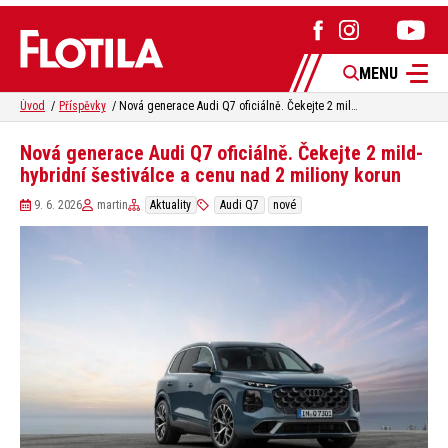
MENU
Úvod
Příspěvky
Nová generace Audi Q7 oficiálně. Čekejte 2 mild-hybridní šestiválce a cenu nad 2 miliony korun
Nová generace Audi Q7 oficiálně. Čekejte 2 mild-
hybridní šestiválce a cenu nad 2 miliony korun
9. 6. 2026
martin
Aktuality
Audi Q7
nové