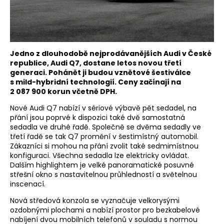
Jedno z dlouhodobě nejprodávanějších Audi v České
republice, Audi Q7, dostane letos novou třetí
generaci. Pohánět ji budou vznětové šestiválce
s mild-hybridní technologií. Ceny začínají na
2 087 900 korun včetně DPH.
Nové Audi Q7 nabízí v sériové výbavě pět sedadel, na
přání jsou poprvé k dispozici také dvě samostatná
sedadla ve druhé řadě. Společně se dvěma sedadly ve
třetí řadě se tak Q7 promění v šestimístný automobil.
Zákazníci si mohou na přání zvolit také sedmimístnou
konfiguraci. Všechna sedadla lze elektricky ovládat.
Dalším highlightem je velké panoramatické posuvné
střešní okno s nastavitelnou průhledností a světelnou
inscenací.
Nová středová konzola se vyznačuje velkorysými
ozdobnými plochami a nabízí prostor pro bezkabelové
nabíjení dvou mobilních telefonů v souladu s normou