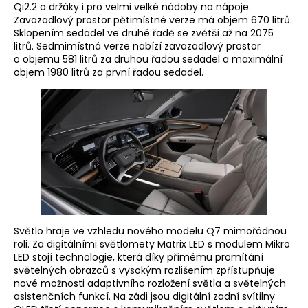
Qi2.2 a držáky i pro velmi velké nádoby na nápoje.
Zavazadlový prostor pětimístné verze má objem 670 litrů.
Sklopením sedadel ve druhé řadě se zvětší až na 2075
litrů. Sedmimístná verze nabízí zavazadlový prostor
o objemu 581 litrů za druhou řadou sedadel a maximální
objem 1980 litrů za první řadou sedadel.
Světlo hraje ve vzhledu nového modelu Q7 mimořádnou
roli. Za digitálními světlomety Matrix LED s modulem Mikro
LED stojí technologie, která díky přímému promítání
světelných obrazců s vysokým rozlišením zpřístupňuje
nové možnosti adaptivního rozložení světla a světelných
asistenčních funkcí. Na zádi jsou digitální zadní svítilny