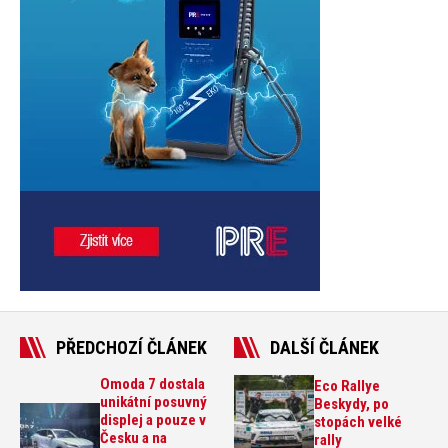
PŘEDCHOZÍ ČLÁNEK
DALŠÍ ČLÁNEK
Omoda 7 dostala
Eco Rallye
unikátní posuvný
Beskydy, po
displej a pouze v
stopách velké
Česku a na
rally