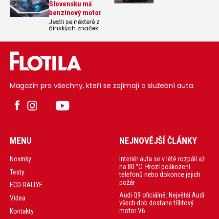
Slovensku má
benzínový motor
Jestli se některé z
čínských značek
povedlo úspěšně
vstoupit na český
trh, je to dvojice
Omoda a Jaecco
z koncernu Chery,
a to díky tomu, že
nejprve budovala
síť prodejců a
Magazín pro všechny, kteří se zajímají o služební auta.
servisů, kterých je
dnes přes 30, a
teprve poté
postupně
rozšiřovala svoji
modelovou
paletu.
Nejnovějším
přírůstkem je
MENU
NEJNOVĚJŠÍ ČLÁNKY
model Omoda 7,
který za stejnou
cenu nabídne
Interiér auta se v létě rozpálí až
Novinky
buď plug-in
na 80 °C. Hrozí poškození
hybridní
Testy
předokolku nebo
telefonů nebo dokonce jejich
klasickou
požár
ECO RALLYE
benzínovou
čtyřkolku. Česko je
Audi Q9 oficiálně: Největší Audi
Videa
jediná země v
všech dob dostane třílitový
Evropě kromě
motor V6
Kontakty
Slovenska, která
tuto kombinaci