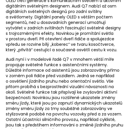
OLED třetí generace s komunikačním světlem a aktivním
digitálním světelným designem. Audi Q7 nabízí až osm
digitálních světelných designů pro zadní svítilny
a světlomety. Digitální panely OLED s větším počtem
segmentů, než u dosavadních generací umožňují
vytvářet v zadních svítilnách fascinující světelné designy
s trojrozměrnými efekty. Novinkou je promítání světla
v prostoru dveří. Při otevření dveří řidiče a spolujezdce
vpředu se rozvine bílý „koberec“ ve tvaru kosočtverce,
který „přivítá“ cestující a současně osvětlí cestu k vozu.
Audi nyní i v modelové řadě Q7 v mnohem větší míře
propojuje světelné funkce s asistenčními systémy.
Důležité informace od asistentů jsou zobrazovány přímo
v zorném poli řidiče před vozidlem. Jedná se například
o osvětlení jízdního pruhu nebo orientační světlo. Vše
přitom probíhá s bezprostřední vizuální návaznosti na
okolí. Světelné funkce tak přispívají ke zvyšování aktivní
bezpečnosti. Novinkou jsou rozšířené ukazatele změny
směru jízdy, které jsou po zapnutí dynamických ukazatelů
změny směru jízdy za tmy souběžně zobrazovány ve
stylizované podobě na povrchu vozovky před a za vozem.
Ostatní účastníci silničního provozu, například cyklisté,
jsou tak s předstihem informováni o změně jízdního pruhu