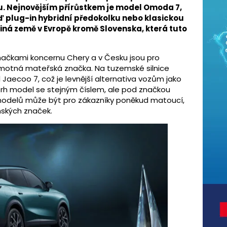
u. Nejnovějším přírůstkem je model Omoda 7,
ď plug-in hybridní předokolku nebo klasickou
diná země v Evropě kromě Slovenska, která tuto
čkami koncernu Chery a v Česku jsou pro
motná mateřská značka. Na tuzemské silnice
Jaecoo 7, což je levnější alternativa vozům jako
trh model se stejným číslem, ale pod značkou
delů může být pro zákazníky poněkud matoucí,
nských značek.