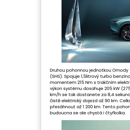
Druhou pohonnou jednotkou Omody 7 
(SHS). Spojuje 1,5litrový turbo benz
momentem 215 Nm s trakčním elektr
výkon systému dosahuje 205 kW (275 
km/h se tak dostanete za 8,4 sekund
čistě elektrický dojezd až 90 km. C
přesáhnout až 1 200 km. Tento pohon
budoucna se ale chystá i čtyřkolka.