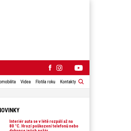
omobilita
Videa
Flotila roku
Kontakty
NOVINKY
Interiér auta se v létě rozpálí až na
80 °C. Hrozí poškození telefonů nebo
dokonce jejich požár