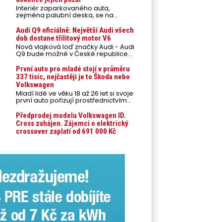
Interiér zaparkovaného auta,
zejména palubní deska, se na
přímém slunci může během letních
veder rozpálit až na 80 °C. Takové
Audi Q9 oficiálně: Největší Audi všech
teploty představují nebezpečí pro
dob dostane třílitový motor V6
odložené mobilní telefony,
Nová vlajková loď značky Audi - Audi
powerbanky nebo notebooky. Můžou
Q9 bude možné v České republice
urychlit stárnutí baterií, poškodit
objednávat od prvního srpnového
elektroniku a ve výjimečných
týdne 2026, kde budou oznámeny
První auto pro mladé stojí v průměru
případech i zvýšit riziko požáru.
také české ceny.
337 tisíc, nejčastěji je to Škoda nebo
Volkswagen
Mladí lidé ve věku 18 až 26 let si svoje
první auto pořizují prostřednictvím
úvěrového financování jako ojeté. Je
to tak u 93,3 % lidí, jen 6,7 % si pořídí
Předprodej modelu Volkswagen ID.
nové auto. Průměrná pořizovací
Cross zahájen. Zájemci o elektrický
cena vozu dosahuje 337 tisíc korun a
crossover zaplatí od 691 000 Kč
průměrná financovaná částka
přesahuje 251 tisíc korun. Vyplývá to z
dat Leasingu České spořitelny za
posledních 10 let (2016–2026).