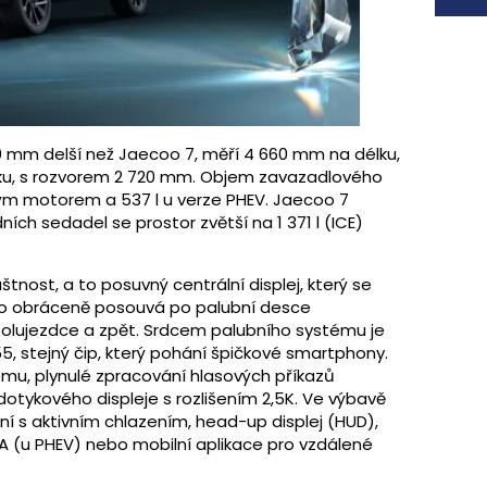
mm delší než Jaecoo 7, měří 4 660 mm na délku,
šku, s rozvorem 2 720 mm. Objem zavazadlového
ovým motorem a 537 l u verze PHEV. Jaecoo 7
ích sedadel se prostor zvětší na 1 371 l (ICE)
štnost, a to posuvný centrální displej, který se
o obráceně posouvá po palubní desce
polujezdce a zpět. Srdcem palubního systému je
 stejný čip, který pohání špičkové smartphony.
mu, plynulé zpracování hlasových příkazů
dotykového displeje s rozlišením 2,5K. Ve výbavě
í s aktivním chlazením, head-up displej (HUD),
 (u PHEV) nebo mobilní aplikace pro vzdálené