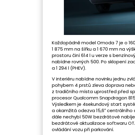
Každopádně model Omoda 7 je o 160 
1 875 mm na šířku a 1 670 mm na vý
prostoru činí 614 l u verze s benzín
nabídne rovných 500. Po sklopení zadn
a 1 294 l (PHEV).
V interiéru nabídne novinku jednu zvlá
pohybem 4 prstů zleva doprava neb
z tradičního místa uprostřed před s
procesor Qualcomm Snapdragon 8155,
Výsledkem je 4sekundový start systé
a okamžitá odezva 15,6″ centrálního 
dále nechybí 50W bezdrátové nabíjen
bezdrátové aktualizace softwaru OTA
ovládání vozu při parkování.