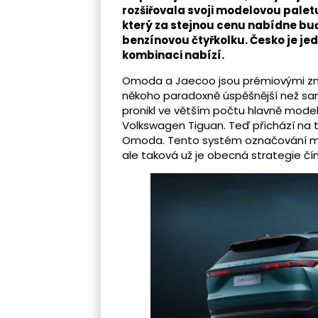
rozšiřovala svoji modelovou palet
který za stejnou cenu nabídne bu
benzínovou čtyřkolku. Česko je je
kombinaci nabízí.
Omoda a Jaecoo jsou prémiovými zna
někoho paradoxně úspěšnější než sa
pronikl ve větším počtu hlavně model 
Volkswagen Tiguan. Teď přichází na 
Omoda. Tento systém označování mo
ale taková už je obecná strategie čí