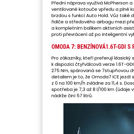
Přední náprava využívá McPherson a 
ventilované kotouče vpředu a plné k
brzdou s funkcí Auto Hold. Vůz také 
řidiče a středového airbagu mezi pře
a kompletním balíkem aktivních asis
proti převrácení až po inteligentní 
OMODA 7:
BENZÍNOVÁ1.6T-GDI S
Pro zákazníky, kteří preferují klasick
k dispozici čtyřválcová verze 1.6T-
275 Nm, spárovaná se 7stupňovou d
detailem je to, že Omoda7 ICE jezdí 
z 0 na 100 km/h zvládne za 11,4 s. D
spotřeba je 7,3 až 8 l/100 km (údaje 
nádrže činí 57 litrů.