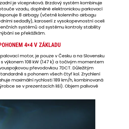
zadní je víceprvková. Brzdový systém kombinuje
otouče vzadu, doplněné elektronickou parkovací
disponuje 8 airbagy (včetně kolenního airbagu
dními sedadly), karoserií z vysokopevnostní oceli
tenčních systémů od systému kontroly stability
vyhýbání se překážkám.
 POHONEM 4×4 V ZÁKLADU
ý spalovací motor, je pouze v Česku a na Slovensku
GDI s výkonem 108 kW (147 k) a točivým momentem
vouspojkovou převodovkou 7DCT. Důležitým
standardně s pohonem všech čtyř kol. Zrychlení
osahuje maximální rychlosti 189 km/h, kombinovaná
výrobce se v prezentacích liší). Objem palivové