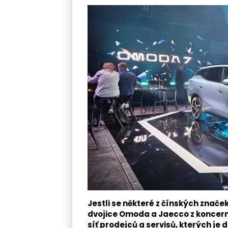
Jestli se některé z čínských znače
dvojice Omoda a Jaecco z koncernu
síť prodejců a servisů, kterých je