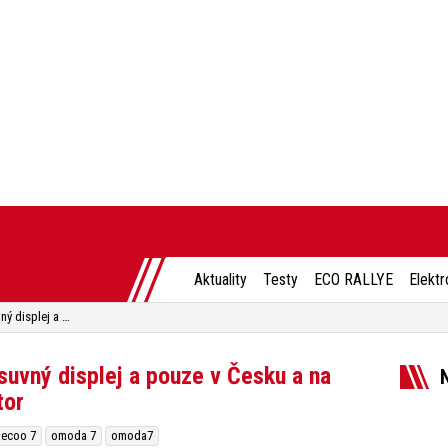
Aktuality
Testy
ECO RALLYE
Elektr
Omoda 7 dostala unikátní posuvný displej a pouze v Česku a na Slovensku má benzínový motor
suvný displej a pouze v Česku a na
tor
aecoo 7
omoda 7
omoda7