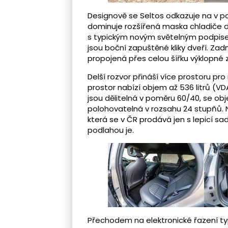
Designově se Seltos odkazuje na v p
dominuje rozšířená maska chladiče do
s typickým novým světelným podpisem
jsou boční zapuštěné kliky dveří. Zadn
propojená přes celou šířku výklopné 
Delší rozvor přináší více prostoru pr
prostor nabízí objem až 536 litrů (VD
jsou dělitelná v poměru 60/40, se obje
polohovatelná v rozsahu 24 stupňů.
která se v ČR prodává jen s lepicí 
podlahou je.
Přechodem na elektronické řazení typ