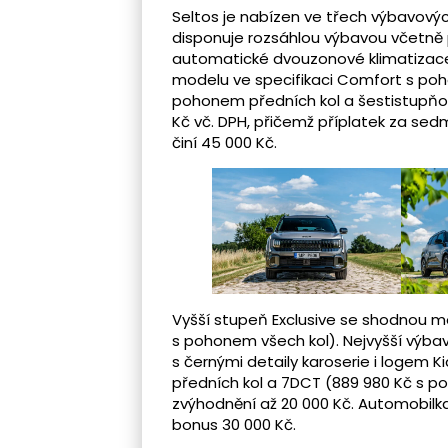
Seltos je nabízen ve třech výbavových 
disponuje rozsáhlou výbavou včetně 
automatické dvouzonové klimatizace 
modelu ve specifikaci Comfort s poho
pohonem předních kol a šestistupň
Kč vč. DPH, přičemž příplatek za s
činí 45 000 Kč.
Vyšší stupeň Exclusive se shodnou mo
s pohonem všech kol). Nejvyšší výb
s černými detaily karoserie i logem K
předních kol a 7DCT (889 980 Kč s p
zvýhodnění až 20 000 Kč. Automobilka
bonus 30 000 Kč.