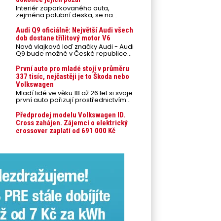
Interiér zaparkovaného auta,
zejména palubní deska, se na
přímém slunci může během letních
veder rozpálit až na 80 °C. Takové
Audi Q9 oficiálně: Největší Audi všech
teploty představují nebezpečí pro
dob dostane třílitový motor V6
odložené mobilní telefony,
Nová vlajková loď značky Audi - Audi
powerbanky nebo notebooky. Můžou
Q9 bude možné v České republice
urychlit stárnutí baterií, poškodit
objednávat od prvního srpnového
elektroniku a ve výjimečných
týdne 2026, kde budou oznámeny
První auto pro mladé stojí v průměru
případech i zvýšit riziko požáru.
také české ceny.
337 tisíc, nejčastěji je to Škoda nebo
Volkswagen
Mladí lidé ve věku 18 až 26 let si svoje
první auto pořizují prostřednictvím
úvěrového financování jako ojeté. Je
to tak u 93,3 % lidí, jen 6,7 % si pořídí
Předprodej modelu Volkswagen ID.
nové auto. Průměrná pořizovací
Cross zahájen. Zájemci o elektrický
cena vozu dosahuje 337 tisíc korun a
crossover zaplatí od 691 000 Kč
průměrná financovaná částka
přesahuje 251 tisíc korun. Vyplývá to z
dat Leasingu České spořitelny za
posledních 10 let (2016–2026).