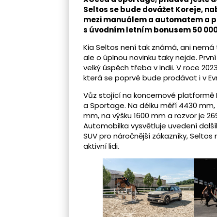
Seltos se bude dovážet Koreje, nab
mezi manuálem a automatem a po
s úvodním letním bonusem 50 000 
Kia Seltos není tak známá, ani nemá 
ale o úplnou novinku taky nejde. Prv
velký úspěch třeba v Indii. V roce 202
která se poprvé bude prodávat i v Ev
Vůz stojící na koncernové platformě
a Sportage. Na délku měří 4430 mm, c
mm, na výšku 1600 mm a rozvor je 26
Automobilka vysvětluje uvedení dalš
SUV pro náročnější zákazníky, Selto
aktivní lidi.