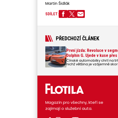
Martin Šidlák
SDÍLET:
PŘEDCHOZÍ ČLÁNEK
První jízda: Revoluce v seg
Dolphin G. Ujede v kuse přes
Čínské automobilky chrlí na t
nichž většina je vzájemně sko
většinou o SUV velikostí mez
Nejnovější přírůstek automobil
protože se velmi vymyká všemu
vidění. BYD Dolphin G je totiž 
Fabie, tedy v segementu, kde 
jako první a jediný model v tét
dojezdem až 1020 kilometrů, z t
cenu od 599 900 Kč.
Magazín pro všechny, kteří se
zajímají o služební auta.