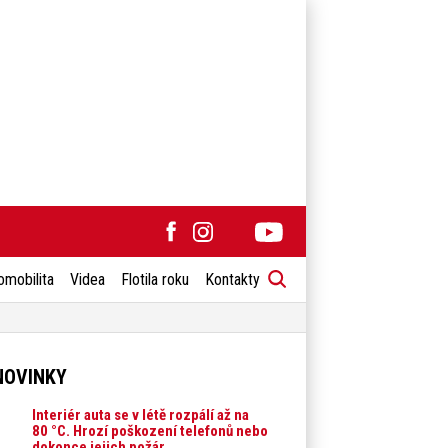
omobilita
Videa
Flotila roku
Kontakty
NOVINKY
Interiér auta se v létě rozpálí až na
80 °C. Hrozí poškození telefonů nebo
dokonce jejich požár