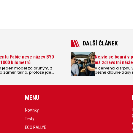
DALŠÍ ČLÁNEK
mentu Fabie nese název BYD
Nejvíc se bourá v p
 1000 kilometrů
má zdravotní násl
rh jeden model za druhým, z
V červenci a srpnu vy
ro zaměnitelná, protože jde
běžně dlouhé trasy 
i Karoqem a Kodiaqem.
doprava hlavně ve sm
ky BYD ale stojí za pozornost,
počet havárií v prá
 ostatnímu, co je na trhu k
čtyřmetrový hatchback velikosti
aut spíš ubývá. Navíc přináší
MENU
o třídě plug-in hybridní pohon s
oho 100 jen na elektřinu. A to za
Novinky
Testy
ECO RALLYE