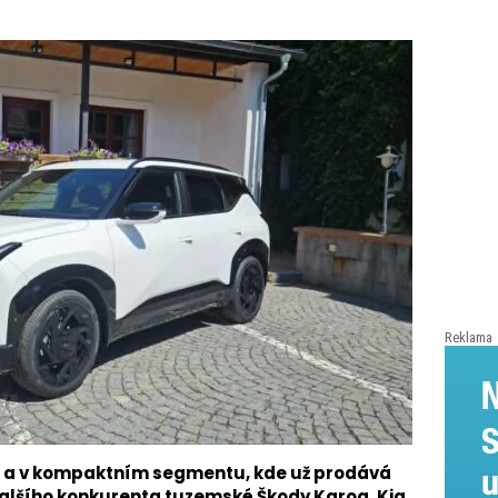
Reklama
ost a v kompaktním segmentu, kde už prodává
dalšího konkurenta tuzemské Škody Karoq. Kia