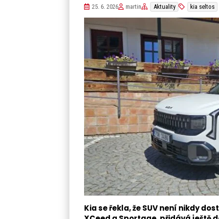
25. 6. 2026
martin
Aktuality
kia seltos
Kia se řekla, že SUV není nikdy d
XCeed a Sportage, přidává ještě 