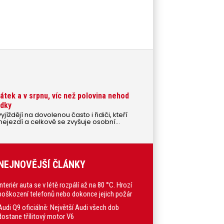
átek a v srpnu, víc než polovina nehod
edky
jíždějí na dovolenou často i řidiči, kteří
nejezdí a celkově se zvyšuje osobní
ěru na ji republiky a dál. S tím roste i
zdninových měsících.
NEJNOVĚJŠÍ ČLÁNKY
Interiér auta se v létě rozpálí až na 80 °C. Hrozí
poškození telefonů nebo dokonce jejich požár
Audi Q9 oficiálně: Největší Audi všech dob
dostane třílitový motor V6