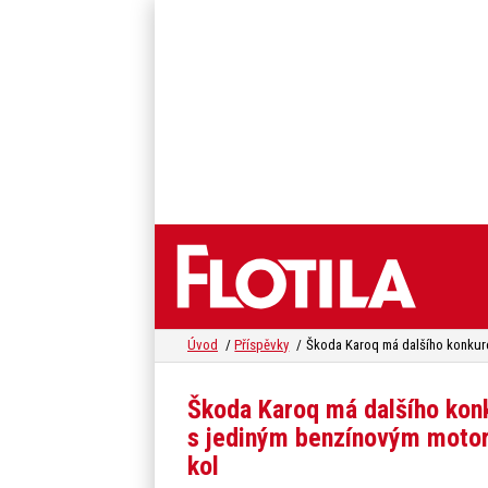
Úvod
Příspěvky
Škoda Karoq má dalšího konku
s jediným benzínovým moto
kol