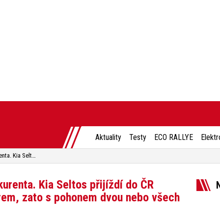
Aktuality
Testy
ECO RALLYE
Elektr
Škoda Karoq má dalšího konkurenta. Kia Seltos přijíždí do ČR s jediným benzínovým motorem, zato s pohonem dvou nebo všech kol
renta. Kia Seltos přijíždí do ČR
rem, zato s pohonem dvou nebo všech