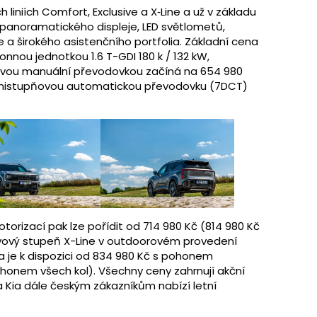
liniích Comfort, Exclusive a X‑Line a už v základu
panoramatického displeje, LED světlometů,
a širokého asistenčního portfolia. Základní cena
nnou jednotkou 1.6 T-GDI 180 k / 132 kW,
ovou manuální převodovkou začíná na 654 980
edmistupňovou automatickou převodovku (7DCT)
torizací pak lze pořídit od 714 980 Kč (814 980 Kč
avový stupeň X-Line v outdoorovém provedení
ia je k dispozici od 834 980 Kč s pohonem
ohonem všech kol). Všechny ceny zahrnují akční
 Kia dále českým zákazníkům nabízí letní