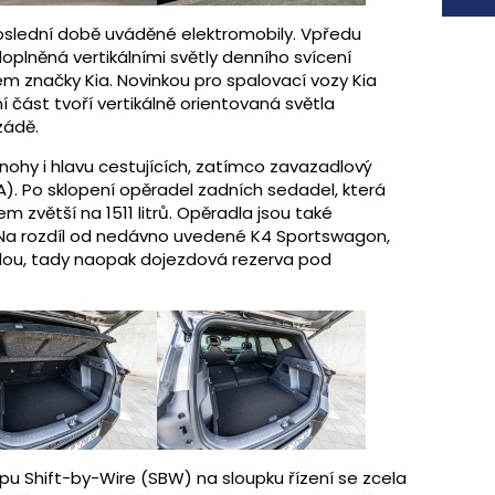
oslední době uváděné elektromobily. Vpředu
plněná vertikálními světly denního svícení
 značky Kia. Novinkou pro spalovací vozy Kia
í část tvoří vertikálně orientovaná světla
zádě.
o nohy i hlavu cestujících, zatímco zavazadlový
A). Po sklopení opěradel zadních sedadel, která
m zvětší na 1511 litrů. Opěradla jsou také
 Na rozdíl od nedávno uvedené K4 Sportswagon,
sadou, tady naopak dojezdová rezerva pod
u Shift-by-Wire (SBW) na sloupku řízení se zcela