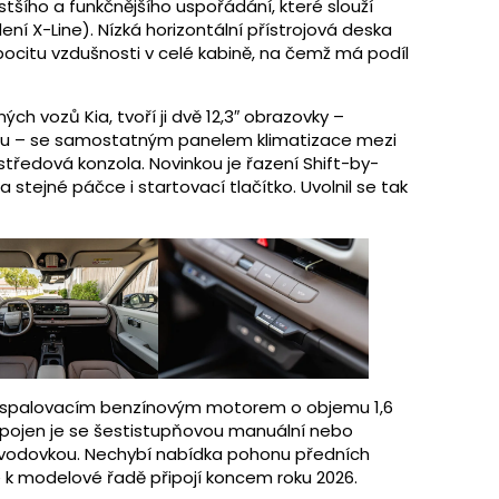
stšího a funkčnějšího uspořádání, které slouží
dení X-Line). Nízká horizontální přístrojová deska
 pocitu vzdušnosti v celé kabině, na čemž má podíl
ých vozů Kia, tvoří ji dvě 12,3″ obrazovky –
mentu – se samostatným panelem klimatizace mezi
é středová konzola. Novinkou je řazení Shift-by-
a stejné páčce i startovací tlačítko. Uvolnil se tak
e spalovacím benzínovým motorem o objemu 1,6
. Spojen je se šestistupňovou manuální nebo
odovkou. Nechybí nabídka pohonu předních
se k modelové řadě připojí koncem roku 2026.