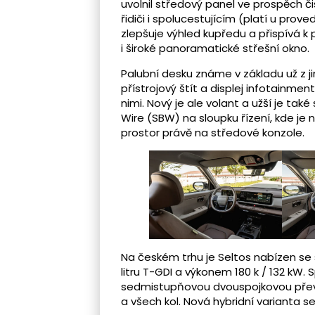
uvolnil středový panel ve prospěch či
řidiči i spolucestujícím (platí u prove
zlepšuje výhled kupředu a přispívá k
i široké panoramatické střešní okno.
Palubní desku známe v základu už z jin
přístrojový štít a displej infotain
nimi. Nový je ale volant a užší je tak
Wire (SBW) na sloupku řízení, kde je n
prostor právě na středové konzole.
Na českém trhu je Seltos nabízen s
litru T-GDI a výkonem 180 k / 132 kW
sedmistupňovou dvouspojkovou přev
a všech kol. Nová hybridní varianta 