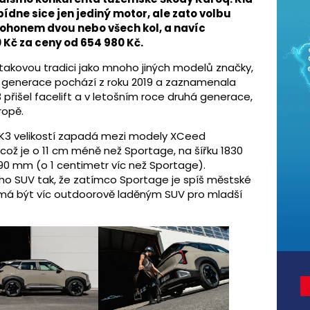
ídne sice jen jediný motor, ale zato volbu
honem dvou nebo všech kol, a navíc
Kč za ceny od 654 980 Kč.
takovou tradici jako mnoho jiných modelů značky,
ní generace pochází z roku 2019 a zaznamenala
3 přišel facelift a v letošním roce druhá generace,
ropě.
 K3 velikostí zapadá mezi modely XCeed
ož je o 11 cm méně než Sportage, na šířku 1830
90 mm (o 1 centimetr víc než Sportage).
ího SUV tak, že zatímco Sportage je spíš městské
s má být víc outdoorově laděným SUV pro mladší