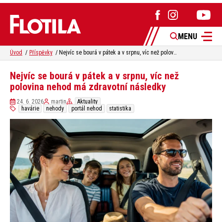
MENU
Úvod
Příspěvky
Nejvíc se bourá v pátek a v srpnu, víc než polovina nehod má zdravotní následky
Nejvíc se bourá v pátek a v srpnu, víc než
polovina nehod má zdravotní následky
24. 6. 2026
martin
Aktuality
havárie
nehody
portál nehod
statistika