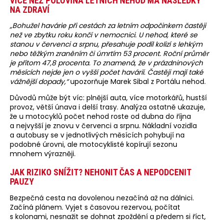
VÍCE NEŽ POLOVINA LETNÍCH NEHOD MÁ NÁSLEDKY
NA ZDRAVÍ
„Bohužel havárie při cestách za letním odpočinkem častěji
než ve zbytku roku končí v nemocnici. U nehod, které se
stanou v červenci a srpnu, přesahuje podíl kolizí s lehkým
nebo těžkým zraněním či úmrtím 53 procent. Roční průměr
je přitom 47,8 procenta. To znamená, že v prázdninových
měsících nejde jen o vyšší počet havárií. Častěji mají také
vážnější dopady,“
upozorňuje Marek Sibal z Portálu nehod.
Důvodů může být víc: plnější auta, více motorkářů, hustší
provoz, větší únava i delší trasy. Analýza ostatně ukazuje,
že u motocyklů počet nehod roste od dubna do října
a nejvyšší je znovu v červenci a srpnu. Nákladní vozidla
a autobusy se v jednotlivých měsících pohybují na
podobné úrovni, ale motocyklisté kopírují sezonu
mnohem výrazněji.
JAK RIZIKO SNÍŽIT? NEHONIT ČAS A NEPODCENIT
PAUZY
Bezpečná cesta na dovolenou nezačíná až na dálnici.
Začíná plánem. Vyjet s časovou rezervou, počítat
s kolonami, nesnažit se dohnat zpoždění a předem si říct,