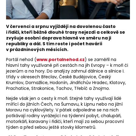
V červenci a srpnu vyjíždějí na dovolenou často
i řidiči, kteří běžně dlouhé trasy nejezdí a celkově se
zvyšuje osobní doprava hlavně ve směru na ji
republiky a dál. S tím roste i počet havárií
v prázdninových měsících.
Portál nehod (
www.portalnehod.cz
) se zaměřil na
hlavní tahy využívané při cestách na jih Evropy – k moři či
jezerům a na hory. Do analýzy zahrnul dálnice a silnice I.
třídy v okresech Břeclav, České Budějovice, Český
Krumlov, Domažlice, Hodonín, Jindřichův Hradec, Klatovy,
Prachatice, Strakonice, Tachov, Třebíč a Znojmo.
Nejde však jen o cesty k moři. Stejné tahy využívají lidé
mířící do jižních Čech, na Šumavu, k Lipnu nebo na jižní
Moravu na cyklovýlety. V pátek odpoledne se na nich
potkávají rodiny vyrážející na týdenní pobyt, chalupáři,
motorkáři, karavany i řidiči, kteří mají za sebou pracovní
týden a před sebou ještě stovky kilometrů.