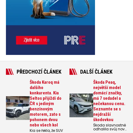
PŘEDCHOZÍ ČLÁNEK
DALŠÍ ČLÁNEK
Škoda Karoq má
Škoda Peaq,
dalšího
největší model
konkurenta. Kia
domácí značky,
Seltos přijíždí do
má 7 sedadel a
ČR s jediným
nečekanou cenu.
benzínovým
Seznamte se s
motorem, zato s
nejdražší
pohonem dvou
škodovkou
nebo všech kol
Škoda slavnostně
odhalila svůj nový
Kia se řekla, že SUV
model Škoda