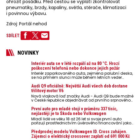
ohrozit posádku. Před cestou se vyplatí zkontrolovat
pneumatiky, brzdy, kapaliny, světla, stěrače, klimatizaci
i povinnou výbavu.
Zdroj: Portál nehod
SDÍLET:
NOVINKY
Interiér auta se v létě rozpálí až na 80 °C. Hrozí
poškození telefonů nebo dokonce jejich požár
Interiér zaparkovaného auta, zejména palubní deska,
se na přímém slunci může během letních veder
rozpálit až na 80 °C. Takové teploty představují
nebezpečí pro odložené mobilní telefony, powerbanky
Audi Q9 oficiálně: Největší Audi všech dob dostane
nebo notebooky. Můžou urychlit stárnutí baterií,
třílitový motor V6
poškodit elektroniku a ve výjimečných případech i
Nová vlajková loď značky Audi - Audi Q9 bude možné
zvýšit riziko požáru.
v České republice objednávat od prvního srpnového
týdne 2026, kde budou oznámeny také české ceny.
První auto pro mladé stojí v průměru 337 tisíc,
nejčastěji je to Škoda nebo Volkswagen
Mladí lidé ve věku 18 až 26 let si svoje první auto
pořizují prostřednictvím úvěrového financování jako
ojeté. Je to tak u 93,3 % lidí, jen 6,7 % si pořídí nové
auto. Průměrná pořizovací cena vozu dosahuje 337
Předprodej modelu Volkswagen ID. Cross zahájen.
tisíc korun a průměrná financovaná částka
Zájemci o elektrický crossover zaplatí od 691 000 Kč
přesahuje 251 tisíc korun. Vyplývá to z dat Leasingu