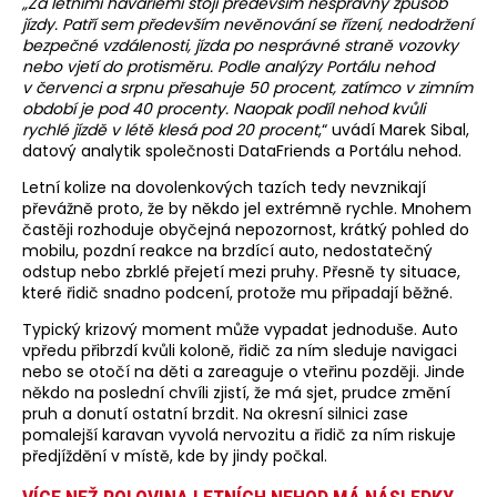
„Za letními haváriemi stojí především nesprávný způsob
jízdy. Patří sem především nevěnování se řízení, nedodržení
bezpečné vzdálenosti, jízda po nesprávné straně vozovky
nebo vjetí do protisměru. Podle analýzy Portálu nehod
v červenci a srpnu přesahuje 50 procent, zatímco v zimním
období je pod 40 procenty. Naopak podíl nehod kvůli
rychlé jízdě v létě klesá pod 20 procent
,“ uvádí Marek Sibal,
datový analytik společnosti DataFriends a Portálu nehod.
Letní kolize na dovolenkových tazích tedy nevznikají
převážně proto, že by někdo jel extrémně rychle. Mnohem
častěji rozhoduje obyčejná nepozornost, krátký pohled do
mobilu, pozdní reakce na brzdící auto, nedostatečný
odstup nebo zbrklé přejetí mezi pruhy. Přesně ty situace,
které řidič snadno podcení, protože mu připadají běžné.
Typický krizový moment může vypadat jednoduše. Auto
vpředu přibrzdí kvůli koloně, řidič za ním sleduje navigaci
nebo se otočí na děti a zareaguje o vteřinu později. Jinde
někdo na poslední chvíli zjistí, že má sjet, prudce změní
pruh a donutí ostatní brzdit. Na okresní silnici zase
pomalejší karavan vyvolá nervozitu a řidič za ním riskuje
předjíždění v místě, kde by jindy počkal.