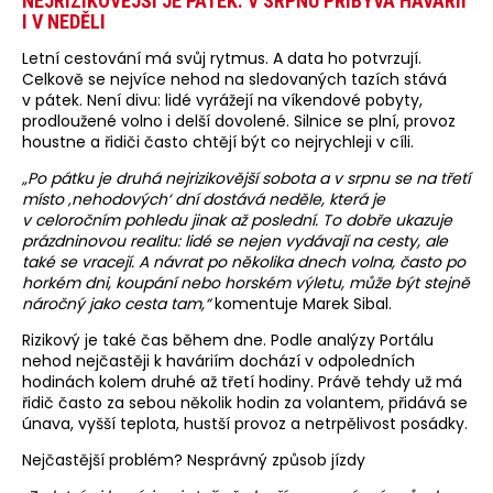
NEJRIZIKOVĚJŠÍ JE PÁTEK. V SRPNU PŘIBÝVÁ HAVÁRIÍ
I V NEDĚLI
Letní cestování má svůj rytmus. A data ho potvrzují.
Celkově se nejvíce nehod na sledovaných tazích stává
v pátek. Není divu: lidé vyrážejí na víkendové pobyty,
prodloužené volno i delší dovolené. Silnice se plní, provoz
houstne a řidiči často chtějí být co nejrychleji v cíli.
„Po pátku je druhá nejrizikovější sobota a v srpnu se na třetí
místo ‚nehodových‘ dní dostává neděle, která je
v celoročním pohledu jinak až poslední. To dobře ukazuje
prázdninovou realitu: lidé se nejen vydávají na cesty, ale
také se vracejí. A návrat po několika dnech volna, často po
horkém dni, koupání nebo horském výletu, může být stejně
náročný jako cesta tam,“
komentuje Marek Sibal.
Rizikový je také čas během dne. Podle analýzy Portálu
nehod nejčastěji k haváriím dochází v odpoledních
hodinách kolem druhé až třetí hodiny. Právě tehdy už má
řidič často za sebou několik hodin za volantem, přidává se
únava, vyšší teplota, hustší provoz a netrpělivost posádky.
Nejčastější problém? Nesprávný způsob jízdy