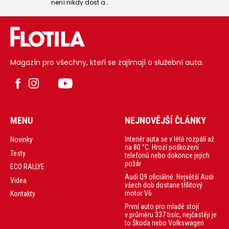
není nikdy dost a
Peaq, elektrickou
v kompaktním
vlajkovou loď,
segmentu, kde už
která je větší než
prodává XCeed a
Kodiaq, slibuje
Sportage, přidává
dojezd až 630
ještě dalšího
kilometrů, poprvé u
konkurenta
značky použitý na
tuzemské Škody
výšku orientovaný
Karoq. Kia Seltos
centrální displej a
Magazín pro všechny, kteří se zajímají o služební auta.
se bude dovážet
také zajímavou
Koreje, nabídne
cenu, který začíná
sice jen jediný
na 1 150 000 Kč.
motor, ale zato
volbu mezi
manuálem a
automatem a
pohonem dvou
nebo všech kol, a
MENU
NEJNOVĚJŠÍ ČLÁNKY
navíc s úvodním
letním bonusem
50 000 Kč za ceny
Interiér auta se v létě rozpálí až
Novinky
od 654 980 Kč.
na 80 °C. Hrozí poškození
Testy
telefonů nebo dokonce jejich
požár
ECO RALLYE
Audi Q9 oficiálně: Největší Audi
Videa
všech dob dostane třílitový
motor V6
Kontakty
První auto pro mladé stojí
v průměru 337 tisíc, nejčastěji je
to Škoda nebo Volkswagen