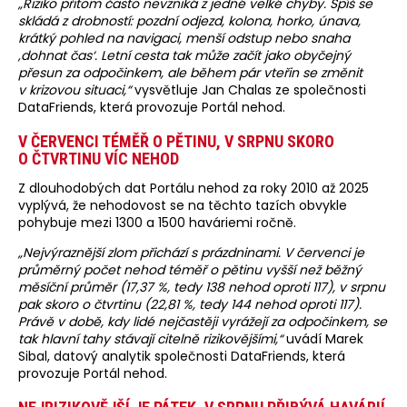
„Riziko přitom často nevzniká z jedné velké chyby. Spíš se
skládá z drobností: pozdní odjezd, kolona, horko, únava,
krátký pohled na navigaci, menší odstup nebo snaha
‚dohnat čas‘. Letní cesta tak může začít jako obyčejný
přesun za odpočinkem, ale během pár vteřin se změnit
v krizovou situaci,“
vysvětluje Jan Chalas ze společnosti
DataFriends, která provozuje Portál nehod.
V ČERVENCI TÉMĚŘ O PĚTINU, V SRPNU SKORO
O ČTVRTINU VÍC NEHOD
Z dlouhodobých dat Portálu nehod za roky 2010 až 2025
vyplývá, že nehodovost se na těchto tazích obvykle
pohybuje mezi 1300 a 1500 haváriemi ročně.
„Nejvýraznější zlom přichází s prázdninami. V červenci je
průměrný počet nehod téměř o pětinu vyšší než běžný
měsíční průměr (17,37 %, tedy 138 nehod oproti 117), v srpnu
pak skoro o čtvrtinu (22,81 %, tedy 144 nehod oproti 117).
Právě v době, kdy lidé nejčastěji vyrážejí za odpočinkem, se
tak hlavní tahy stávají citelně rizikovějšími,“
uvádí Marek
Sibal, datový analytik společnosti DataFriends, která
provozuje Portál nehod.