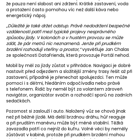
že pauza není slabost ani zdržení. Krátké zastavení, voda
a protažení často pomohou víc než další káva nebo
energetický nápoj.
„Důležité je také držet odstup. Právě nedodržení bezpečné
vzdálenosti patří mezi typické projevy nesprávného
způsobu jízdy. V kolonách a v hustém provozu se může
zdát, že pár metrů nic neznamená. Jenže při prudkém
brzdění rozhodují vteřiny a prostor,“
vysvětluje Jan Chalas
ze společnosti DataFriends, která provozuje Portál nehod.
Mobil by měl za jízdy zůstat v přihrádce. Navigaci je dobré
nastavit před odjezdem a složitější změny trasy řešit až při
zastavení, případně je přenechat spolujezdci. Ten může
pomoci i s dětmi, hledáním odpočívadla nebo právě
s telefonem. Řidič by neměl být za volantem zároveň
navigátor, organizátor svačin a rozhodčí sporů na zadních
sedačkách.
Pozornost si zaslouží i auto. Naložený vůz se chová jinak
než při běžné jízdě. Má delší brzdnou dráhu, hůř reaguje
a při prudším manévru může být méně stabilní. Těžká
zavazadla patří co nejníž do kufru. Volné věci by neměly
zůstávat v kabině, protože při prudkém brzdění mohou