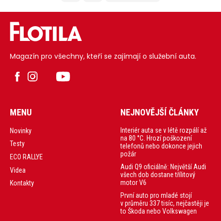
Magazín pro všechny, kteří se zajímají o služební auta.
MENU
NEJNOVĚJŠÍ ČLÁNKY
Interiér auta se v létě rozpálí až
Novinky
na 80 °C. Hrozí poškození
Testy
telefonů nebo dokonce jejich
požár
ECO RALLYE
Audi Q9 oficiálně: Největší Audi
Videa
všech dob dostane třílitový
motor V6
Kontakty
První auto pro mladé stojí
v průměru 337 tisíc, nejčastěji je
to Škoda nebo Volkswagen