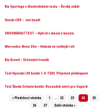
Kia Sportage v dlouhodobém testu – Široký záběr
Honda CRV – Jen houšť
SROVNÁVACÍ TEST – Hybrid x diesel x benzin
Mercedes-Benz Vito – Hvězda ve vedlejší roli
Kia Xceed – Určovatel trendů
Test Hyundai i30 kombi 1.4-TGDI: Příjemné překvapení
Test Škoda Octavia kombi: Rozsudek smrti pro Superb
« Předchozí stránka
1
…
22
23
24
25
26
27
Další stránka »