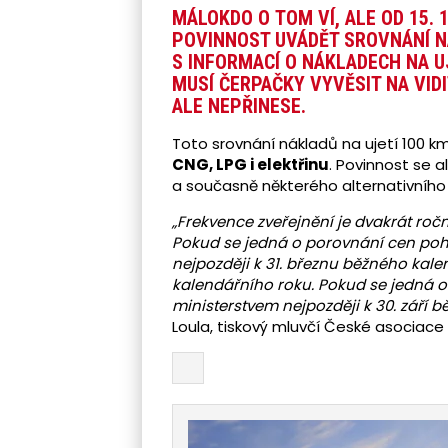
MÁLOKDO O TOM VÍ, ALE OD 15. 
POVINNOST UVÁDĚT SROVNÁNÍ 
S INFORMACÍ O NÁKLADECH NA U
MUSÍ ČERPAČKY VYVĚSIT NA VID
ALE NEPŘINESE.
Toto srovnání nákladů na ujetí 100 
CNG, LPG i elektřinu
. Povinnost se a
a současně některého alternativního
„Frekvence zveřejnění je dvakrát roč
Pokud se jedná o porovnání cen po
nejpozději k 31. březnu běžného kale
kalendářního roku. Pokud se jedná
ministerstvem nejpozději k 30. září 
Loula, tiskový mluvčí České asociac