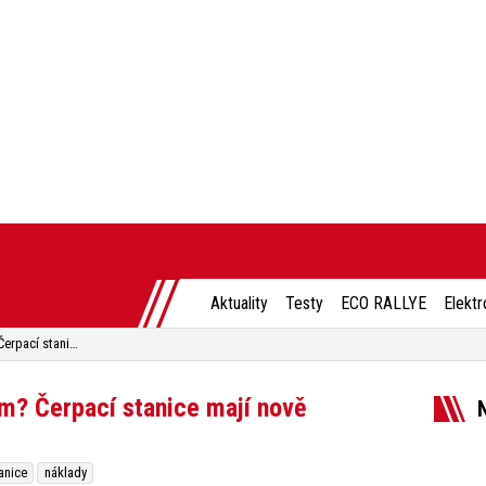
Aktuality
Testy
ECO RALLYE
Elektr
Za kolik korun ujedete 100 km? Čerpací stanice mají nově povinnost vám to říct
km? Čerpací stanice mají nově
anice
náklady