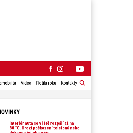
omobilita
Videa
Flotila roku
Kontakty
NOVINKY
Interiér auta se v létě rozpálí až na
80 °C. Hrozí poškození telefonů nebo
dokonce jejich požár