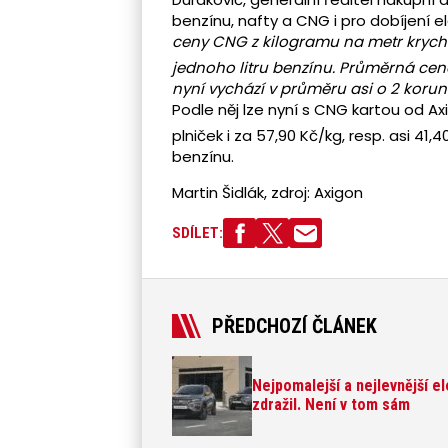
benzínu, nafty a CNG i pro dobíjení e
ceny CNG z kilogramu na metr krych
jednoho litru benzínu. Průměrná ce
nyní vychází v průměru asi o 2 koruny
Podle něj lze nyní s CNG kartou od A
plniček i za 57,90 Kč/kg, resp. asi 41,
benzínu.
Martin Šidlák, zdroj: Axigon
SDÍLET:
PŘEDCHOZÍ ČLÁNEK
Nejpomalejší a nejlevnější e
zdražil. Není v tom sám