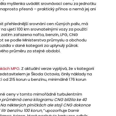
ěla myšlenka uvádět srovnávací cenu za jednotku
a naprosto přesná – praktický přínos a nemá jej ani
t přehlednější srovnání cen různých paliv, má
na ujetí 100 km srovnatelnými vozy za použití
e zatím zařazena nafta, benzín, LPG, CNG
ot se podle Ministerstva průmyslu a obchodu
idla v dané kategorii za uplynulý půlrok.
ového průměru za stejné období.
nkách MPO
. Z aktuální verze vyplývá, že v kategorii
představitelem je Škoda Octavia, činily náklady na
tí od 215 korun u benzínu, minimálně 176 korun
děné ceny v tomto mimořádně turbulentním
 průměrná cena kilogramu CNG blížila ke 40
. Na některých plničkách ale stojí CNG dokonce
 litr benzínu 100 korun,“
upozorňuje Damir
aliance Axigon, která poskytuje karty pro odběr