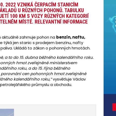
10. 2022 VZNIKÁ ČERPACÍM STANICÍM
NÁKLADŮ U RŮZNÝCH POHONŮ
.
TABULKU
JETÍ 100 KM S VOZY RŮZNÝCH KATEGORIÍ
ITELNÉM MÍSTĚ
.
RELEVANTNÍ INFORMACE
km aktuálně zahrnuje pohon na
benzín, naftu,
le týká jen stanic s prodejem benzínu, nafty
 paliva. Ukládá to zákon o pohonných hmotách.
ně, a to do 15. dubna běžného kalendářního roku.
honných hmot zveřejněné ministerstvem
ndářního roku, a do 15. října běžného
 o porovnání cen pohonných hmot zveřejněné
běžného kalendářního roku,“
vysvětluje Václav
e petrolejářského průmyslu a obchodu.