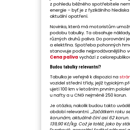
z pohledu běžného spotřebitele nem
energie – byť je z fyzikálního hledisk
aktuální opatření.
Novinka, která má motoristům umožni
podobu tabulky. Ta obsahuje náklady 
různých druhů paliva. Do porovnání j
a elektřina. Spotřeba pohonných hm
stanovuje podle nejprodávanějšího voz
Cena paliva
vychází z celorepublik
Budou tabulky relevantní?
Tabulka je veřejně k dispozici na
strá
vozidel střední třídy, jejíž typickým 
ujetí 100 km v letošním prvním polole
u nafty a u CNG nejméně 250 korun.
Je otázka, nakolik budou takto uvá
období relevantní.
„Začátkem roku se
korunám, aktuálně činí asi 62 korun
139,90 Kč/kg. Což je totéž, jako by stál
Duraković, generální ředitel nákupní 