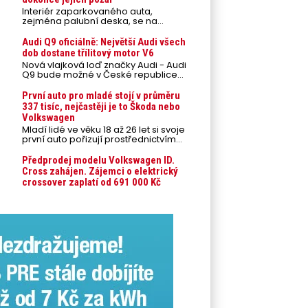
Interiér zaparkovaného auta,
zejména palubní deska, se na
přímém slunci může během letních
veder rozpálit až na 80 °C. Takové
Audi Q9 oficiálně: Největší Audi všech
teploty představují nebezpečí pro
dob dostane třílitový motor V6
odložené mobilní telefony,
Nová vlajková loď značky Audi - Audi
powerbanky nebo notebooky. Můžou
Q9 bude možné v České republice
urychlit stárnutí baterií, poškodit
objednávat od prvního srpnového
elektroniku a ve výjimečných
týdne 2026, kde budou oznámeny
První auto pro mladé stojí v průměru
případech i zvýšit riziko požáru.
také české ceny.
337 tisíc, nejčastěji je to Škoda nebo
Volkswagen
Mladí lidé ve věku 18 až 26 let si svoje
první auto pořizují prostřednictvím
úvěrového financování jako ojeté. Je
to tak u 93,3 % lidí, jen 6,7 % si pořídí
Předprodej modelu Volkswagen ID.
nové auto. Průměrná pořizovací
Cross zahájen. Zájemci o elektrický
cena vozu dosahuje 337 tisíc korun a
crossover zaplatí od 691 000 Kč
průměrná financovaná částka
přesahuje 251 tisíc korun. Vyplývá to z
dat Leasingu České spořitelny za
posledních 10 let (2016–2026).