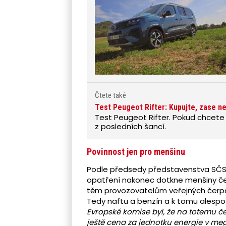
Čtete také
Test Peugeot Rifter: Kupujte, zase n
Test Peugeot Rifter. Pokud chcete
z posledních šancí.
Povinnost jen pro menšinu
Podle předsedy představenstva SČS –
opatření nakonec dotkne menšiny čer
těm provozovatelům veřejných čerpací
Tedy naftu a benzín a k tomu alespoň
Evropské komise byl, že na totemu č
ještě cena za jednotku energie v me