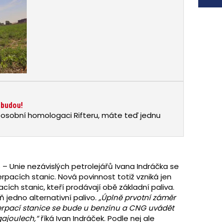
ebudou!
 osobní homologaci Rifteru, máte teď jednu
 Unie nezávislých petrolejářů Ivana Indráčka se
pacích stanic. Nová povinnost totiž vzniká jen
ch stanic, kteří prodávají obě základní paliva.
 jedno alternativní palivo.
„Úplně prvotní záměr
erpací stanice se bude u benzínu a CNG uvádět
gajoulech,“
říká Ivan Indráček. Podle nej ale