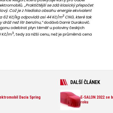
lektromobilů.
„Praktičtější se zdá klasický přepočet
lový.
Což je z hlediska obsahu energie ekvivalent
3
na 62 Kč/kg odpovídá asi 44 Kč/m
CNG, které tak
 dráž než litr benzínu,“
dodává Damir Duraković.
xigonu odebírat plyn téměř u poloviny českých
3
40 Kč/m
, tedy za nižší cenu, než je průměrná cena
DALŠÍ ČLÁNEK
lektromobil Dacia Spring
E-SALON 2022 se bl
roku