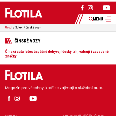
MENU
Úvod
Štítek
čínské vozy
ČÍNSKÉ VOZY
Čínská auta letos úspěšně dobývají český trh, válcují i zavedené
značky
Magazín pro všechny, kteří se zajímají o služební auta.