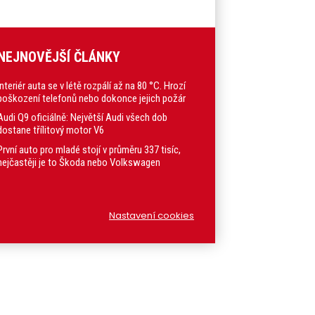
NEJNOVĚJŠÍ ČLÁNKY
Interiér auta se v létě rozpálí až na 80 °C. Hrozí
poškození telefonů nebo dokonce jejich požár
Audi Q9 oficiálně: Největší Audi všech dob
dostane třílitový motor V6
První auto pro mladé stojí v průměru 337 tisíc,
nejčastěji je to Škoda nebo Volkswagen
Nastavení cookies