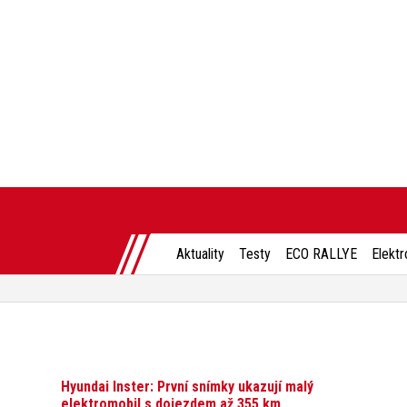
Aktuality
Testy
ECO RALLYE
Elektr
Hyundai Inster: První snímky ukazují malý
elektromobil s dojezdem až 355 km