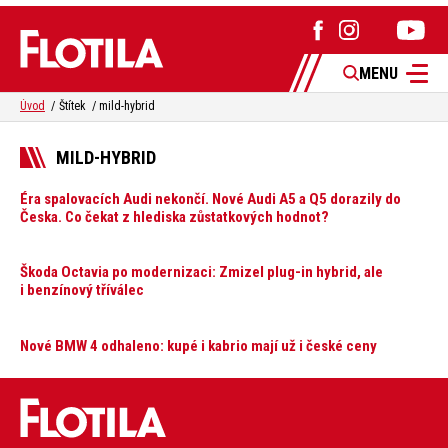
MENU
Úvod
Štítek
mild-hybrid
MILD-HYBRID
Éra spalovacích Audi nekončí. Nové Audi A5 a Q5 dorazily do
Česka. Co čekat z hlediska zůstatkových hodnot?
Škoda Octavia po modernizaci: Zmizel plug-in hybrid, ale
i benzínový tříválec
Nové BMW 4 odhaleno: kupé i kabrio mají už i české ceny