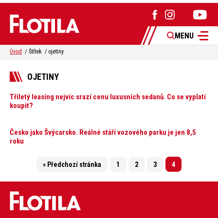
MENU
Úvod
Štítek
ojetiny
OJETINY
Tříletý leasing nejvíc srazí cenu luxusních sedanů. Co se vyplatí
koupit?
Česko jako Švýcarsko. Reálné stáří vozového parku je jen 8,5
roku
« Předchozí stránka
1
2
3
4