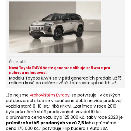
Čtete také
Nová Toyota RAV4 šesté generace slibuje software pro
nulovou nehodovost
Modelu Toyota RAV4 se v pěti generacích prodalo už 15
milionu kusů po celém světě. Letos vstoupí na trh už
šestá generace.
„Že nejsme
vrakovištěm Evropy
, se potvrzuje i v českých
autobazarech, kde se v současné době nejvíce prodávají
vozidla stará 8-10 let,“ říká Přikryl. „Zatímco v roce 2010
bylo průměrné stáří prodávaných vozidel 10 let
a průměrná cena vozu byla 125 000 Kč, tak v roce 2020 je
průměrné stáří prodaných vozů 7,5 let
a průměrná
cena 175 000 Kč,“ potvrzuje Filip Kučera z Auto ESA