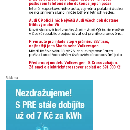
poškození telefonů nebo dokonce jejich požár
Interiér zaparkovaného auta, zejména palubní deska,
se na přímém slunci může během letních veder
rozpálit až na 80 °C. Takové teploty představují
nebezpečí pro odložené mobilní telefony, powerbanky
Audi Q9 oficiálně: Největší Audi všech dob dostane
nebo notebooky. Můžou urychlit stárnutí baterií,
třílitový motor V6
poškodit elektroniku a ve výjimečných případech i
Nová vlajková loď značky Audi - Audi Q9 bude možné
zvýšit riziko požáru.
v České republice objednávat od prvního srpnového
týdne 2026, kde budou oznámeny také české ceny.
První auto pro mladé stojí v průměru 337 tisíc,
nejčastěji je to Škoda nebo Volkswagen
Mladí lidé ve věku 18 až 26 let si svoje první auto
pořizují prostřednictvím úvěrového financování jako
ojeté. Je to tak u 93,3 % lidí, jen 6,7 % si pořídí nové
auto. Průměrná pořizovací cena vozu dosahuje 337
Předprodej modelu Volkswagen ID. Cross zahájen.
tisíc korun a průměrná financovaná částka
Zájemci o elektrický crossover zaplatí od 691 000 Kč
přesahuje 251 tisíc korun. Vyplývá to z dat Leasingu
České spořitelny za posledních 10 let (2016–2026).
Reklama