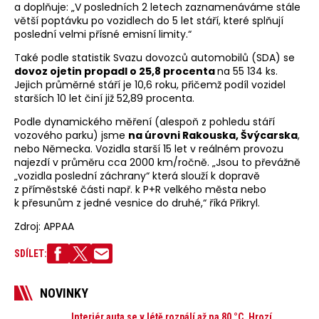
a doplňuje: „V posledních 2 letech zaznamenáváme stále
větší poptávku po vozidlech do 5 let stáří, které splňují
poslední velmi přísné emisní limity.“
Také podle statistik Svazu dovozců automobilů (SDA) se
dovoz ojetin propadl o 25,8 procenta
na 55 134 ks.
Jejich průměrné stáří je 10,6 roku, přičemž podíl vozidel
starších 10 let činí již 52,89 procenta.
Podle dynamického měření (alespoň z pohledu stáří
vozového parku) jsme
na úrovni Rakouska, Švýcarska
,
nebo Německa. Vozidla starší 15 let v reálném provozu
najezdí v průměru cca 2000 km/ročně. „Jsou to převážně
„vozidla poslední záchrany“ která slouží k dopravě
z příměstské části např. k P+R velkého města nebo
k přesunům z jedné vesnice do druhé,“ říká Přikryl.
Zdroj: APPAA
SDÍLET:
NOVINKY
Interiér auta se v létě rozpálí až na 80 °C. Hrozí