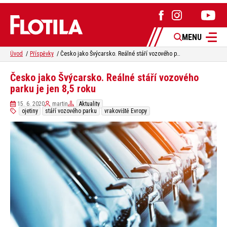
MENU
Úvod
Příspěvky
Česko jako Švýcarsko. Reálné stáří vozového parku je jen 8,5 roku
Česko jako Švýcarsko. Reálné stáří vozového
parku je jen 8,5 roku
15. 6. 2020
martin
Aktuality
ojetiny
stáří vozového parku
vrakoviště Evropy