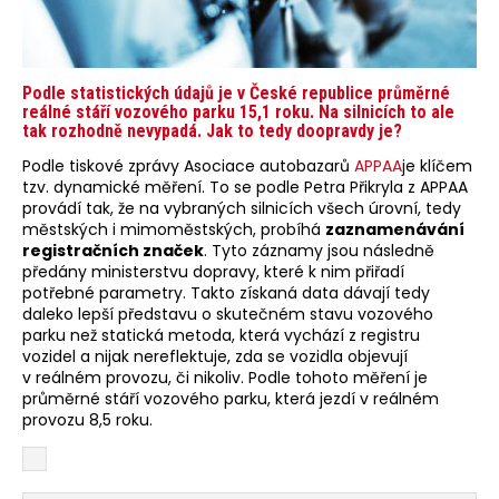
Podle statistických údajů je v České republice průměrné
reálné stáří vozového parku 15,1 roku. Na silnicích to ale
tak rozhodně nevypadá. Jak to tedy doopravdy je?
Podle tiskové zprávy Asociace autobazarů
APPAA
je klíčem
tzv. dynamické měření. To se podle Petra Přikryla z APPAA
provádí tak, že na vybraných silnicích všech úrovní, tedy
městských i mimoměstských, probíhá
zaznamenávání
registračních značek
. Tyto záznamy jsou následně
předány ministerstvu dopravy, které k nim přiřadí
potřebné parametry. Takto získaná data dávají tedy
daleko lepší představu o skutečném stavu vozového
parku než statická metoda, která vychází z registru
vozidel a nijak nereflektuje, zda se vozidla objevují
v reálném provozu, či nikoliv. Podle tohoto měření je
průměrné stáří vozového parku, která jezdí v reálném
provozu 8,5 roku.