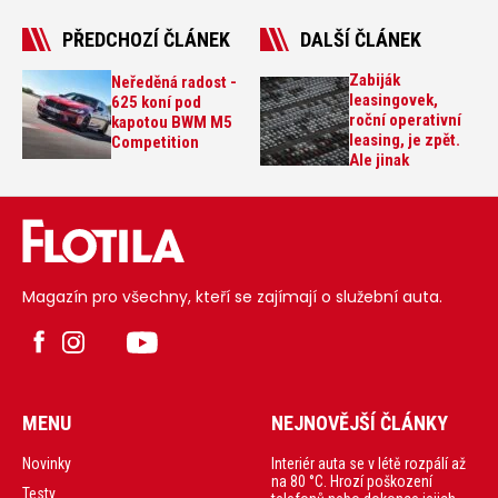
PŘEDCHOZÍ ČLÁNEK
DALŠÍ ČLÁNEK
Zabiják
Neředěná radost -
leasingovek,
625 koní pod
roční operativní
kapotou BWM M5
leasing, je zpět.
Competition
Ale jinak
Magazín pro všechny, kteří se zajímají o služební auta.
MENU
NEJNOVĚJŠÍ ČLÁNKY
Interiér auta se v létě rozpálí až
Novinky
na 80 °C. Hrozí poškození
Testy