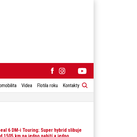
omobilita
Videa
Flotila roku
Kontakty
eal 6 DM-i Touring: Super hybrid slibuje
d 1505 km na jedno nabití a jedno