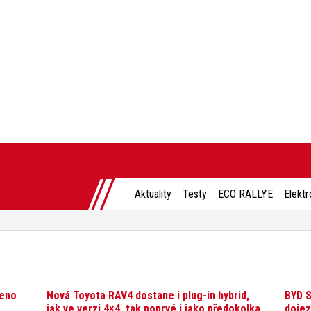
Aktuality
Testy
ECO RALLYE
Elektr
řeno
Nová Toyota RAV4 dostane i plug-in hybrid,
BYD S
jak ve verzi 4×4, tak poprvé i jako předokolka
dojez