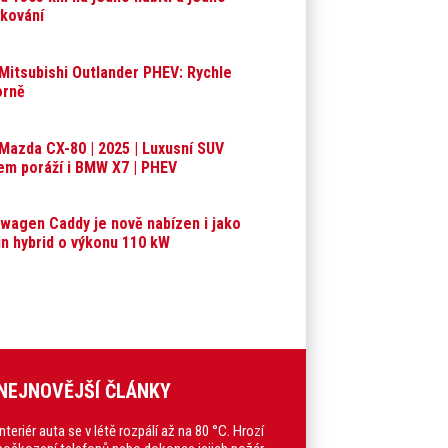
kování
Mitsubishi Outlander PHEV: Rychle
orně
Mazda CX-80 | 2025 | Luxusní SUV
em poráží i BMW X7 | PHEV
wagen Caddy je nově nabízen i jako
in hybrid o výkonu 110 kW
NEJNOVĚJŠÍ ČLÁNKY
Interiér auta se v létě rozpálí až na 80 °C. Hrozí