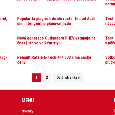
natan
rid,
Popularita plug-in hybridů roste, ten od Audi
Test 
umí inteligentně plánovat jízdu
i úsp
Nová generace Outlanderu PHEV vstupuje na
Test 
český trh ve velkém stylu
v něč
plug-
Renault Rafale E-Tech 4×4 300 k má české
Volks
ceny
plug-
1
2
Další stránka »
MENU
Novinky