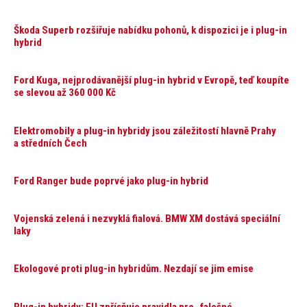
Škoda Superb rozšiřuje nabídku pohonů, k dispozici je i plug-in
hybrid
Ford Kuga, nejprodávanější plug-in hybrid v Evropě, teď koupíte
se slevou až 360 000 Kč
Elektromobily a plug-in hybridy jsou záležitostí hlavně Prahy
a středních Čech
Ford Ranger bude poprvé jako plug-in hybrid
Vojenská zelená i nezvyklá fialová. BMW XM dostává speciální
laky
Ekologové proti plug-in hybridům. Nezdají se jim emise
Plug-in hybridy: EU zpřísňuje pravidla pro „falešné