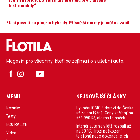
elektromobily“
EU si posvítí na plug-in hybridy. Přísnější normy je můžou zabít
Magazín pro všechny, kteří se zajímají o služební auta.
MENU
NEJNOVĚJŠÍ ČLÁNKY
Hyundai IONIQ 3 dorazí do Česka
Novinky
už za pár týdnů. Ceny začínají na
Testy
669 990 Kč, ale má to háček
ECO RALLYE
Interiér auta se v létě rozpálí až
na 80 °C. Hrozí poškození
Videa
telefonů nebo dokonce jejich