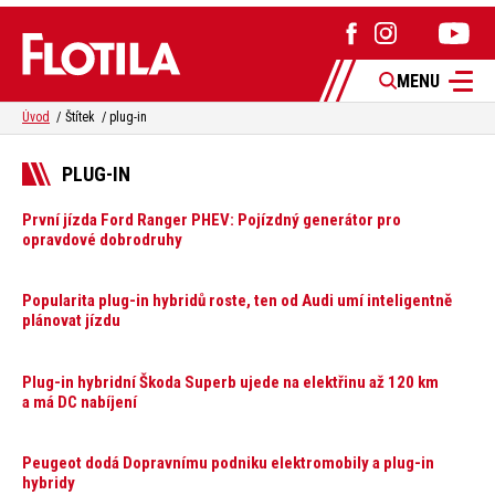
MENU
Úvod
Štítek
plug-in
PLUG-IN
První jízda Ford Ranger PHEV: Pojízdný generátor pro
opravdové dobrodruhy
Popularita plug-in hybridů roste, ten od Audi umí inteligentně
plánovat jízdu
Plug-in hybridní Škoda Superb ujede na elektřinu až 120 km
a má DC nabíjení
Peugeot dodá Dopravnímu podniku elektromobily a plug-in
hybridy