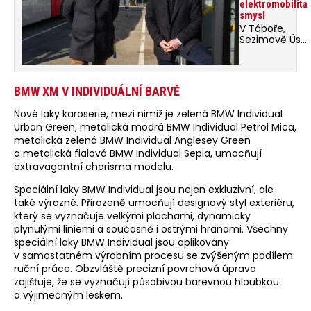
elektromobilita
smysl
V Táboře,
Sezimově Ústí
a Plané nad
Lužnicí letos
městskou
dopravu
BMW XM V INDIVIDUÁLNÍ BARVĚ
zajišťují
elektrobusy.
Nové laky karoserie, mezi nimiž je zelená BMW Individual
O projektu
Urban Green, metalická modrá BMW Individual Petrol Mica,
na němž se
podílí také
metalická zelená BMW Individual Anglesey Green
E.ON svojí…
a metalická fialová BMW Individual Sepia, umocňují
extravagantní charisma modelu.
Speciální laky BMW Individual jsou nejen exkluzivní, ale
také výrazné. Přirozeně umocňují designový styl exteriéru,
který se vyznačuje velkými plochami, dynamicky
plynulými liniemi a současně i ostrými hranami. Všechny
speciální laky BMW Individual jsou aplikovány
v samostatném výrobním procesu se zvýšeným podílem
ruční práce. Obzvláště precizní povrchová úprava
zajišťuje, že se vyznačují působivou barevnou hloubkou
a výjimečným leskem.