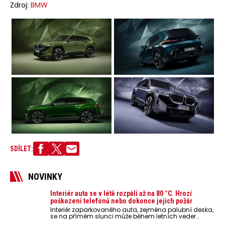
Zdroj:
BMW
SDÍLET:
NOVINKY
Interiér auta se v létě rozpálí až na 80 °C. Hrozí
poškození telefonů nebo dokonce jejich požár
Interiér zaparkovaného auta, zejména palubní deska,
se na přímém slunci může během letních veder
rozpálit až na 80 °C. Takové teploty představují