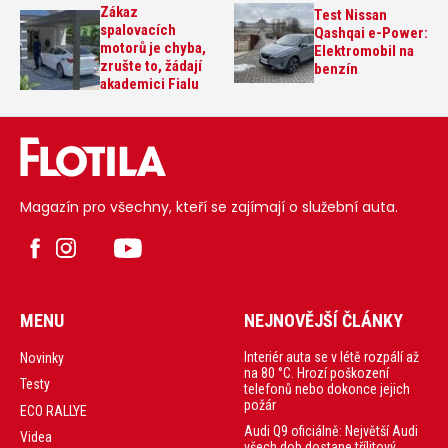
Zákaz
Test Nissan
spalovacích
Qashqai e-Power:
motorů je chyba,
Elektromobil na
zrušte to, žádají
benzín
akademici Fialu
Magazín pro všechny, kteří se zajímají o služební auta.
MENU
NEJNOVĚJŠÍ ČLÁNKY
Interiér auta se v létě rozpálí až
Novinky
na 80 °C. Hrozí poškození
Testy
telefonů nebo dokonce jejich
požár
ECO RALLYE
Audi Q9 oficiálně: Největší Audi
Videa
všech dob dostane třílitový