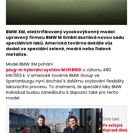
BMW XM, elektrifikovaný vysokovýkonný model
upravený firmou BMW M GmbH dsotává novou sadu
speciálních laků. Americká továrna dokáže vůz
dodat ve speciální zelené, modré nebo fialové
metalíze.
Model BMW XM pohání
plug-in hybridní systém M HYBRID
o výkonu 480
kW/653 k. V americké továrně BMW Group ve
Spartanburgu nyní dochází k dalšímu zvyšování flexibility
lakovacího procesu. To znamená, že speciální laky BMW
Individual budou zanedlouho k dispozici také pro tento
model.
Čtete také
Ve veřejné
dopravě dává