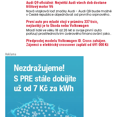
nebezpečí pro odložené mobilní telefony, powerbanky
Audi Q9 oficiálně: Největší Audi všech dob dostane
nebo notebooky. Můžou urychlit stárnutí baterií,
třílitový motor V6
poškodit elektroniku a ve výjimečných případech i
Nová vlajková loď značky Audi - Audi Q9 bude možné
zvýšit riziko požáru.
v České republice objednávat od prvního srpnového
týdne 2026, kde budou oznámeny také české ceny.
První auto pro mladé stojí v průměru 337 tisíc,
nejčastěji je to Škoda nebo Volkswagen
Mladí lidé ve věku 18 až 26 let si svoje první auto
pořizují prostřednictvím úvěrového financování jako
ojeté. Je to tak u 93,3 % lidí, jen 6,7 % si pořídí nové
auto. Průměrná pořizovací cena vozu dosahuje 337
Předprodej modelu Volkswagen ID. Cross zahájen.
tisíc korun a průměrná financovaná částka
Zájemci o elektrický crossover zaplatí od 691 000 Kč
přesahuje 251 tisíc korun. Vyplývá to z dat Leasingu
České spořitelny za posledních 10 let (2016–2026).
Reklama