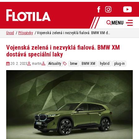
MENU
Úvod
Příspěvky
Vojenská zelená i nezvyklá fialová. BMW XM dostává speciální laky
Vojenská zelená i nezvyklá fialová. BMW XM
dostává speciální laky
20. 2. 2023
martin
Aktuality
bmw
BMW XM
hybrid
plug-in